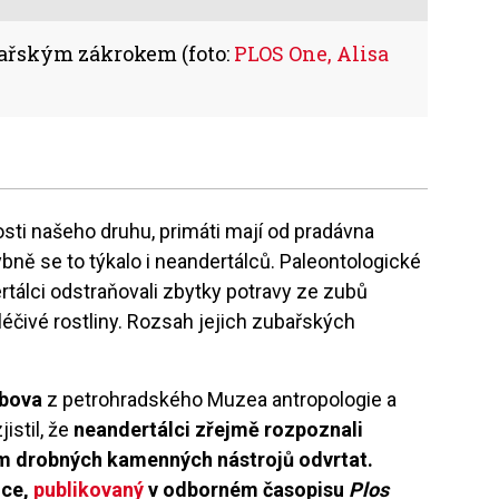
bařským zákrokem (foto:
PLOS One, Alisa
sti našeho druhu, primáti mají od pradávna
ně se to týkalo i neandertálců. Paleontologické
ertálci odstraňovali zbytky potravy ze zubů
 léčivé rostliny. Rozsah jejich zubařských
ubova
z petrohradského Muzea antropologie a
istil, že
neandertálci zřejmě rozpoznali
itím drobných kamenných nástrojů odvrtat.
lce,
publikovaný
v odborném časopisu
Plos