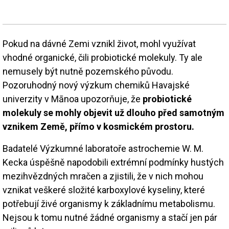
Pokud na dávné Zemi vznikl život, mohl využívat
vhodné organické, čili probiotické molekuly. Ty ale
nemusely být nutně pozemského původu.
Pozoruhodný nový výzkum chemiků Havajské
univerzity v Mānoa upozorňuje, že
probiotické
molekuly se mohly objevit už dlouho před samotným
vznikem Země, přímo v kosmickém prostoru.
Badatelé Výzkumné laboratoře astrochemie W. M.
Kecka úspěšně napodobili extrémní podmínky hustých
mezihvězdných mračen a zjistili, že v nich mohou
vznikat veškeré složité karboxylové kyseliny, které
potřebují živé organismy k základnímu metabolismu.
Nejsou k tomu nutné žádné organismy a stačí jen pár