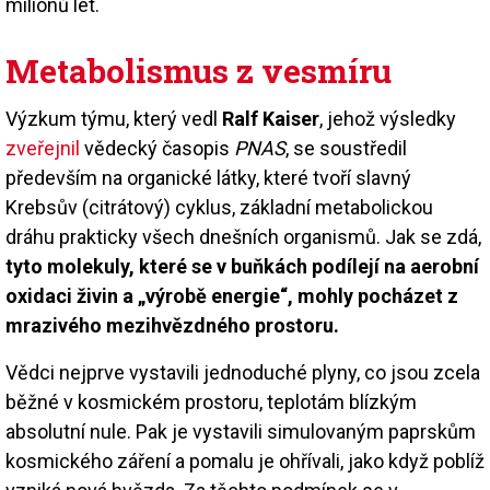
milionů let.
Metabolismus z vesmíru
Výzkum týmu, který vedl
Ralf Kaiser
, jehož výsledky
zveřejnil
vědecký časopis
PNAS
, se soustředil
především na organické látky, které tvoří slavný
Krebsův (citrátový) cyklus, základní metabolickou
dráhu prakticky všech dnešních organismů. Jak se zdá,
tyto molekuly, které se v buňkách podílejí na aerobní
oxidaci živin a „výrobě energie“, mohly pocházet z
mrazivého mezihvězdného prostoru.
Vědci nejprve vystavili jednoduché plyny, co jsou zcela
běžné v kosmickém prostoru, teplotám blízkým
absolutní nule. Pak je vystavili simulovaným paprskům
kosmického záření a pomalu je ohřívali, jako když poblíž