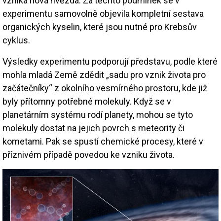
vzniká nová hvězda. Za těchto podmínek se v
experimentu samovolně objevila kompletní sestava
organických kyselin, které jsou nutné pro Krebsův
cyklus.
Výsledky experimentu podporují představu, podle které
mohla mladá Země zdědit „sadu pro vznik života pro
začátečníky“ z okolního vesmírného prostoru, kde již
byly přítomny potřebné molekuly. Když se v
planetárním systému rodí planety, mohou se tyto
molekuly dostat na jejich povrch s meteority či
kometami. Pak se spustí chemické procesy, které v
příznivém případě povedou ke vzniku života.
Image