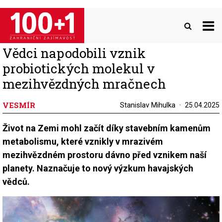
Přejít
k
hlavnímu
obsahu
Vědci napodobili vznik
probiotických molekul v
mezihvězdných mračnech
VESMÍR
Stanislav Mihulka
25.04.2025
Život na Zemi mohl začít díky stavebním kamenům
metabolismu, které vznikly v mrazivém
mezihvězdném prostoru dávno před vznikem naší
planety. Naznačuje to nový výzkum havajských
vědců.