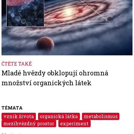
ČTĚTE TAKÉ
Mladé hvězdy obklopují ohromná
množství organických látek
TÉMATA
vznik života
organická látka
metabolismus
mezihvězdný prostor
experiment