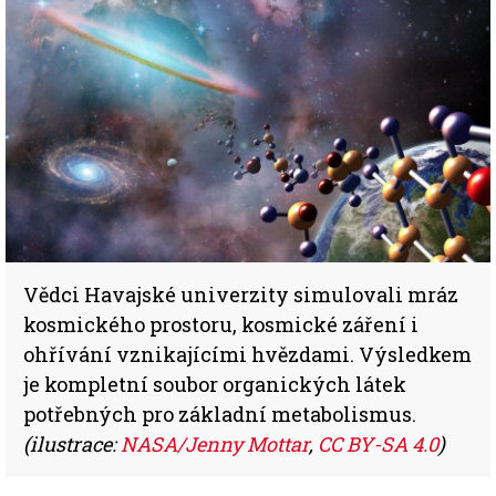
Vědci Havajské univerzity simulovali mráz
kosmického prostoru, kosmické záření i
ohřívání vznikajícími hvězdami. Výsledkem
je kompletní soubor organických látek
potřebných pro základní metabolismus.
(ilustrace:
NASA/Jenny Mottar
,
CC BY-SA 4.0
)