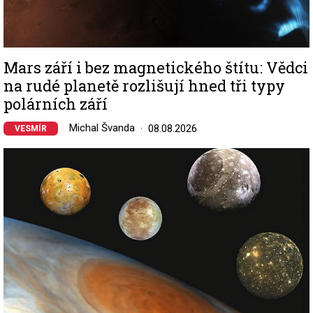
Mars září i bez magnetického štítu: Vědci
na rudé planetě rozlišují hned tři typy
polárních září
Michal Švanda
08.08.2026
VESMÍR
Image