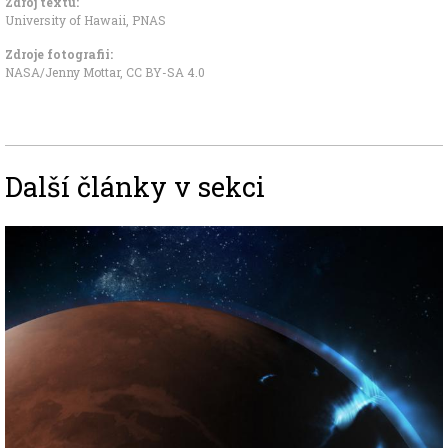
Zdroj textu:
University of Hawaii
,
PNAS
Zdroje fotografii:
NASA/Jenny Mottar
,
CC BY-SA 4.0
Další články v sekci
Image