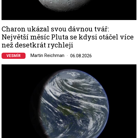
Charon ukázal svou dávnou tvář:
Největší měsíc Pluta se kdysi otáčel více
než desetkrát rychleji
Martin Reichman
06.08.2026
VESMÍR
Image