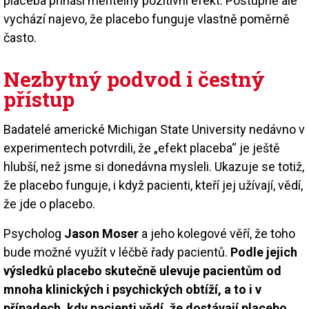
placeba přináší měřitelný pozitivní efekt. Postupně ale
vychází najevo, že placebo funguje vlastně poměrně
často.
Nezbytný podvod i čestný
přístup
Badatelé americké Michigan State University nedávno v
experimentech potvrdili, že „efekt placeba“ je ještě
hlubší, než jsme si donedávna mysleli. Ukazuje se totiž,
že placebo funguje, i když pacienti, kteří jej užívají, vědí,
že jde o placebo.
Psycholog
Jason Moser
a jeho kolegové věří, že toho
bude možné využít v léčbě řady pacientů.
Podle jejich
výsledků placebo skutečně ulevuje pacientům od
mnoha klinických i psychických obtíží, a to i v
případech, kdy pacienti vědí, že dostávají placebo.