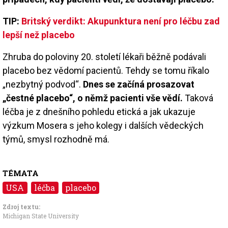
TIP:
B
ritský verdikt: Akupunktura není pro léčbu zad
lepší než placebo
Zhruba do poloviny 20. století lékaři běžně podávali
placebo bez vědomí pacientů. Tehdy se tomu říkalo
„nezbytný podvod“.
Dnes se začíná prosazovat
„čestné placebo“, o němž pacienti vše vědí.
Taková
léčba je z dnešního pohledu etická a jak ukazuje
výzkum Mosera s jeho kolegy i dalších vědeckých
týmů, smysl rozhodně má.
TÉMATA
USA
léčba
placebo
Zdroj textu:
Michigan State University