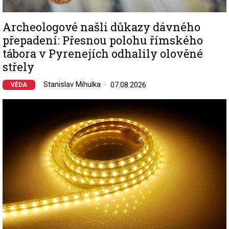
Archeologové našli důkazy dávného
přepadení: Přesnou polohu římského
tábora v Pyrenejích odhalily olověné
střely
Stanislav Mihulka
07.08.2026
VĚDA
Image