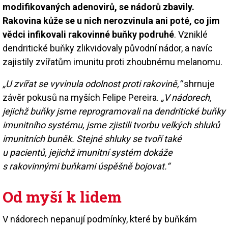
modifikovaných adenovirů, se nádorů zbavily.
Rakovina kůže se u nich nerozvinula ani poté, co jim
vědci infikovali rakovinné buňky podruhé
. Vzniklé
dendritické buňky zlikvidovaly původní nádor, a navíc
zajistily zvířatům imunitu proti zhoubnému melanomu.
„U zvířat se vyvinula odolnost proti rakovině,“
shrnuje
závěr pokusů na myších Felipe Pereira.
„V nádorech,
jejichž buňky jsme reprogramovali na dendritické buňky
imunitního systému, jsme zjistili tvorbu velkých shluků
imunitních buněk. Stejné shluky se tvoří také
u pacientů, jejichž imunitní systém dokáže
s rakovinnými buňkami úspěšně bojovat.“
Od myší k lidem
V nádorech nepanují podmínky, které by buňkám