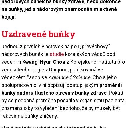
nádorových buněk na buňky zdravé, nebo dokonce
na buňky, jež s nádorovým onemocněním aktivně
bojují.
Uzdravené buňky
Jednou z prvních vlaštovek na poli „převýchovy“
nádorových buněk je
studie
korejských vědců pod
vedením
Kwang-Hyun Choa
z Korejského institutu pro
vědu a technologie v Daejonu, publikovaná ve
vědeckém časopise
Advanced Science
. Cho a jeho
spolupracovníci v ní popisují postup, jakým
proměnili
buňky nádoru tlustého střeva v buňky zdravé
. Pokud
by se podobná proměna podařila v organismu pacienta,
znamenalo by to vyléčení bez toho, že by musely být
rakovinné buňky zničeny.