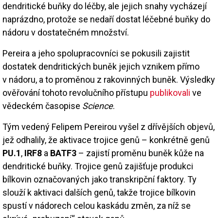
dendritické buňky do léčby, ale jejich snahy vycházejí
naprázdno, protože se nedaří dostat léčebné buňky do
nádoru v dostatečném množství.
Pereira a jeho spolupracovníci se pokusili zajistit
dostatek dendritických buněk jejich vznikem přímo
v nádoru, a to proměnou z rakovinných buněk. Výsledky
ověřování tohoto revolučního přístupu
publikovali
ve
vědeckém časopise
Science
.
Tým vedený Felipem Pereirou vyšel z dřívějších objevů,
jež odhalily, že aktivace trojice genů – konkrétně genů
PU.1
,
IRF8
a
BATF3
– zajistí proměnu buněk kůže na
dendritické buňky. Trojice genů zajišťuje produkci
bílkovin označovaných jako transkripční faktory. Ty
slouží k aktivaci dalších genů, takže trojice bílkovin
spustí v nádorech celou kaskádu změn, za níž se