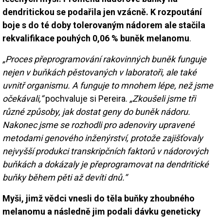
dendritickou se podařila jen vzácně. K rozpoutání
boje s do té doby tolerovaným nádorem ale stačila
rekvalifikace pouhých 0,06 % buněk melanomu
.
„Proces přeprogramování rakovinných buněk funguje
nejen v buňkách pěstovaných v laboratoři, ale také
uvnitř organismu. A funguje to mnohem lépe, než jsme
očekávali,“
pochvaluje si Pereira.
„Zkoušeli jsme tři
různé způsoby, jak dostat geny do buněk nádoru.
Nakonec jsme se rozhodli pro adenoviry upravené
metodami genového inženýrství, protože zajišťovaly
nejvyšší produkci transkripčních faktorů v nádorových
buňkách a dokázaly je přeprogramovat na dendritické
buňky během pěti až devíti dnů.“
Myši, jimž vědci vnesli do těla buňky zhoubného
melanomu a následně jim podali dávku geneticky