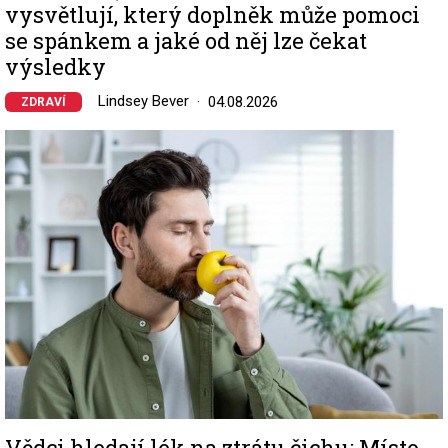
vysvětlují, který doplněk může pomoci
se spánkem a jaké od něj lze čekat
výsledky
Lindsey Bever
04.08.2026
ZDRAVÍ
Image
Vědci hledají lék na ztrátu čichu: Místo