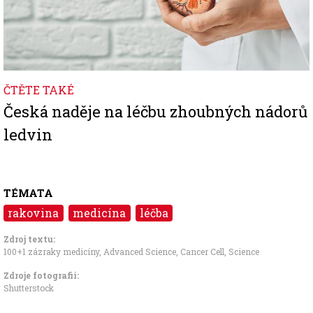
ČTĚTE TAKÉ
Česká naděje na léčbu zhoubných nádorů
ledvin
TÉMATA
rakovina
medicína
léčba
Zdroj textu:
100+1 zázraky medicíny
,
Advanced Science
,
Cancer Cell
,
Science
Zdroje fotografii:
Shutterstock