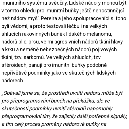
imunitního systému svědčily. Lidské nádory mohou být
v tomto ohledu pro imunitní buňky ještě nehostinnější
než nádory myší. Pereira a jeho spolupracovníci si toho
byli vědomi, a proto testovali léčbu i na velkých
shlucích rakovinných buněk lidského melanomu,
nádorů plic, prsu, velmi agresivních nádorů tkání hlavy
a krku a neméně nebezpečných nádorů pojivových
tkání, tzv. sarkomů. Ve velkých shlucích, tzv.
sféroidech, panují pro imunitní buňky podobně
nepřívětivé podmínky jako ve skutečných lidských
nádorech.
„Obávali jsme se, že prostředí uvnitř nádoru může být
pro přeprogramování buněk na překážku, ale ve
skutečnosti podmínky uvnitř sféroidů napomohly
přeprogramování tím, že zajistily další potřebné signály,
a tím celý proces proměny nádorové buňky na