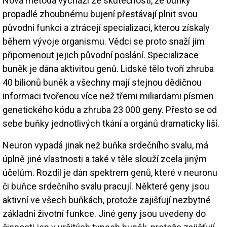
Nová metoda vychází ze skutečnosti, že buňky
propadlé zhoubnému bujení přestávají plnit svou
původní funkci a ztrácejí specializaci, kterou získaly
během vývoje organismu. Vědci se proto snaží jim
připomenout jejich původní poslání. Specializace
buněk je dána aktivitou genů. Lidské tělo tvoří zhruba
40 bilionů buněk a všechny mají stejnou dědičnou
informaci tvořenou více než třemi miliardami písmen
genetického kódu a zhruba 23 000 geny. Přesto se od
sebe buňky jednotlivých tkání a orgánů dramaticky liší.
Neuron vypadá jinak než buňka srdečního svalu, má
úplně jiné vlastnosti a také v těle slouží zcela jiným
účelům. Rozdíl je dán spektrem genů, které v neuronu
či buňce srdečního svalu pracují. Některé geny jsou
aktivní ve všech buňkách, protože zajišťují nezbytné
základní životní funkce. Jiné geny jsou uvedeny do