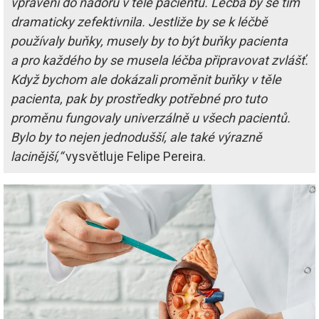
vpravení do nádoru v těle pacientů. Léčba by se tím
dramaticky zefektivnila. Jestliže by se k léčbě
používaly buňky, musely by to být buňky pacienta
a pro každého by se musela léčba připravovat zvlášť.
Když bychom ale dokázali proměnit buňky v těle
pacienta, pak by prostředky potřebné pro tuto
proměnu fungovaly univerzálně u všech pacientů.
Bylo by to nejen jednodušší, ale také výrazně
lacinější,“
vysvětluje Felipe Pereira.
Image