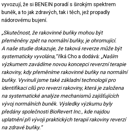
vyvozují, že si BENEIN poradí s širokým spektrem
buněk, a to jak zdravých, tak i těch, jež propadly
nádorovému bujení.
„Skutečnost, že rakovinné buňky mohou být
přeměněny zpět na normální buňky, je ohromující.
A naše studie dokazuje, že taková reverze může být
systematicky vyvolána,“
říká Cho a dodává:
„Naším
výzkumem zavádíme novou koncepci reverzní terapie
rakoviny, kdy přeměníme rakovinné buňky na normální
buňky. Vyvinuli jsme také základní technologii pro
identifikaci cílů pro reverzi rakoviny, která je založena
na systematické analýze mechanismů zajišťujících
vývoj normálních buněk. Výsledky výzkumu byly
předány společnosti BioRevert Inc., kde najdou
uplatnění při vývoji praktických terapií rakoviny reverzí
na zdravé buňky.“