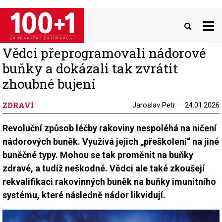
Přejít
k
hlavnímu
obsahu
Vědci přeprogramovali nádorové
buňky a dokázali tak zvrátit
zhoubné bujení
ZDRAVÍ
Jaroslav Petr
24.01.2026
Revoluční způsob léčby rakoviny nespoléhá na ničení
nádorových buněk. Využívá jejich „přeškolení“ na jiné
buněčné typy. Mohou se tak proměnit na buňky
zdravé, a tudíž neškodné. Vědci ale také zkoušejí
rekvalifikaci rakovinných buněk na buňky imunitního
systému, které následně nádor likvidují.