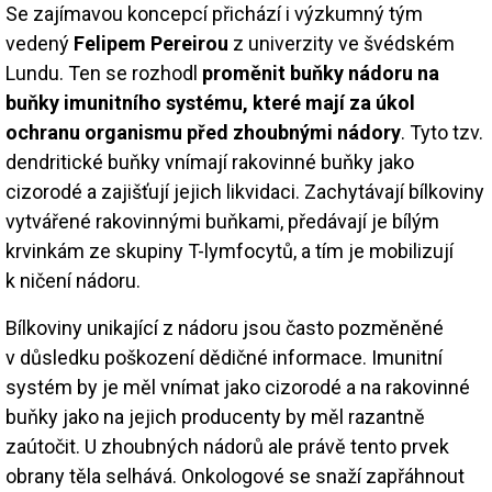
Se zajímavou koncepcí přichází i výzkumný tým
vedený
Felipem Pereirou
z univerzity ve švédském
Lundu. Ten se rozhodl
proměnit buňky nádoru na
buňky imunitního systému, které mají za úkol
ochranu organismu před zhoubnými nádory
. Tyto tzv.
dendritické buňky vnímají rakovinné buňky jako
cizorodé a zajišťují jejich likvidaci. Zachytávají bílkoviny
vytvářené rakovinnými buňkami, předávají je bílým
krvinkám ze skupiny T-lymfocytů, a tím je mobilizují
k ničení nádoru.
Bílkoviny unikající z nádoru jsou často pozměněné
v důsledku poškození dědičné informace. Imunitní
systém by je měl vnímat jako cizorodé a na rakovinné
buňky jako na jejich producenty by měl razantně
zaútočit. U zhoubných nádorů ale právě tento prvek
obrany těla selhává. Onkologové se snaží zapřáhnout