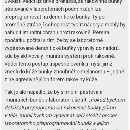
Švédští vědci už dříve prokázali, že rakovinné buňky
pěstované v laboratorních podmínkách lze
přeprogramovat na dendritické buňky. Ty po
proměně ztrácejí schopnost tvořit nádory a mohly by
nabudit imunitní obranu proti rakovině. Pereira
zpočátku počítal s tím, že by se laboratorně
vypěstované dendritické buňky vpravily do nádorů,
kde by aktivovaly imunitní systém proti rakovině.
Vědci tento postup úspěšně ověřili u myší, jimž
vnesli do kůže buňky zhoubného melanomu – jedné
z nejagresivnějších forem rakoviny kůže.
Pak je ale napadlo, že by si mohli pěstování
imunitních buněk v laboratoři ušetřit.
„Pokud bychom
dokázali přeprogramovat rakovinné buňky přímo
v těle, mohli bychom vynechat celý složitý proces
laboratorního přeprogramování buněk a jejich