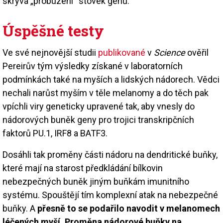
skrývá „probuzení“ stovek genů.
Úspěšné testy
Ve své nejnovější studii
publikované
v
Science
ověřil
Pereirův tým výsledky získané v laboratorních
podmínkách také na myších a lidských nádorech. Vědci
nechali narůst myším v těle melanomy a do těch pak
vpíchli viry geneticky upravené tak, aby vnesly do
nádorových buněk geny pro trojici transkripčních
faktorů PU.1, IRF8 a BATF3.
Dosáhli tak proměny části nádoru na dendritické buňky,
které mají na starost předkládání bílkovin
nebezpečných buněk jiným buňkám imunitního
systému. Spouštějí tím komplexní atak na nebezpečné
buňky. A
přesně to se podařilo navodit v melanomech
léčených myší. Proměna nádorové buňky na