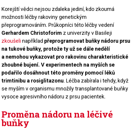
Korejští vědci nejsou zdaleka jediní, kdo zkoumá
možnosti léčby rakoviny genetickým
přeprogramováním. Průkopníci této léčby vedení
Gerhardem Christoforim
z univerzity v Basileji
zkoušeli
například
přeprogramovat buňky nádoru prsu
na tukové buňky, protože ty už se dále nedělí
a nemohou vykazovat pro rakovinu charakteristické
zhoubné bujení. V experimentech na myších se
podařilo dosáhnout této proměny pomocí léků
trimtinibu a rosiglitazonu
. Léčba zabírala i tehdy, když
se myším v organismu množily transplantované buňky
vysoce agresivního nádoru z prsu pacientek.
Proměna nádoru na léčivé
buňky