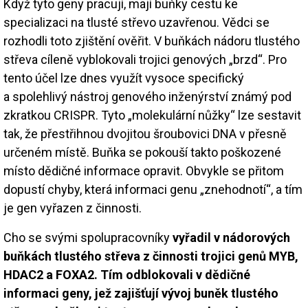
Když tyto geny pracují, mají buňky cestu ke
specializaci na tlusté střevo uzavřenou. Vědci se
rozhodli toto zjištění ověřit. V buňkách nádoru tlustého
střeva cíleně vyblokovali trojici genových „brzd“. Pro
tento účel lze dnes využít vysoce specifický
a spolehlivý nástroj genového inženýrství známý pod
zkratkou CRISPR. Tyto „molekulární nůžky“ lze sestavit
tak, že přestřihnou dvojitou šroubovici DNA v přesně
určeném místě. Buňka se pokouší takto poškozené
místo dědičné informace opravit. Obvykle se přitom
dopustí chyby, která informaci genu „znehodnotí“, a tím
je gen vyřazen z činnosti.
Cho se svými spolupracovníky
vyřadil v nádorových
buňkách tlustého střeva z činnosti trojici genů MYB,
HDAC2 a FOXA2. Tím odblokovali v dědičné
informaci geny, jež zajišťují vývoj buněk tlustého