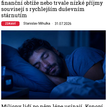
finanční obtíže nebo trvale nízké příjmy
souvisejí s rychlejším duševním
stárnutím
Stanislav Mihulka
31.07.2026
ZDRAVÍ
Image
Miliony lidí po něm lépe usínají. Konopí