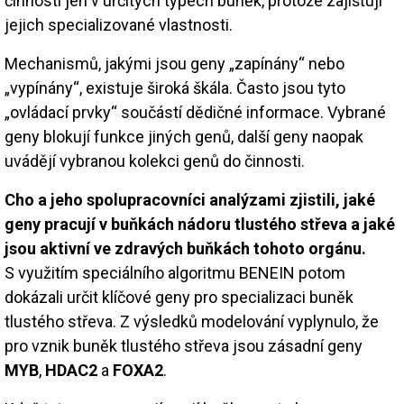
činnosti jen v určitých typech buněk, protože zajišťují
jejich specializované vlastnosti.
Mechanismů, jakými jsou geny „zapínány“ nebo
„vypínány“, existuje široká škála. Často jsou tyto
„ovládací prvky“ součástí dědičné informace. Vybrané
geny blokují funkce jiných genů, další geny naopak
uvádějí vybranou kolekci genů do činnosti.
Cho a jeho spolupracovníci analýzami zjistili, jaké
geny pracují v buňkách nádoru tlustého střeva a jaké
jsou aktivní ve zdravých buňkách tohoto orgánu.
S využitím speciálního algoritmu BENEIN potom
dokázali určit klíčové geny pro specializaci buněk
tlustého střeva. Z výsledků modelování vyplynulo, že
pro vznik buněk tlustého střeva jsou zásadní geny
MYB
,
HDAC2
a
FOXA2
.