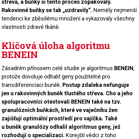
střeva, a buňky si tento proces zopakovaly.
Rakovinné buňky se tak „uzdravily“.
Neměly nejmenší
tendenci ke zběsilému množení a vykazovaly všechny
vlastnosti zdravé tkáně.
Klíčová úloha algoritmu
BENEIN
Zásadním přínosem celé studie je algoritmus
BENEIN
,
protože dovoluje odhalit geny použitelné pro
transdiferenciaci buněk.
Postup zdaleka nefunguje
jen u rakovinných buněk tlustého střeva. Cho a jeho
spolupracovníci otestovali BENEIN také na tzv.
granulózních buňkách, které ve vaječníku žen
zajišťují optimální prostředí pro vajíčka. Také
u buněk granulózy odhalil algoritmus geny, jež
rozhodují o specializaci.
Korejští vědci z toho