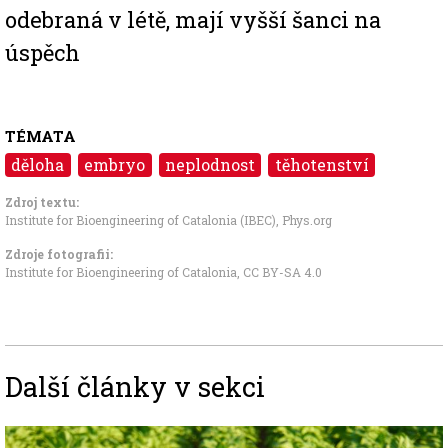
odebraná v létě, mají vyšší šanci na
úspěch
TÉMATA
děloha
embryo
neplodnost
těhotenství
Zdroj textu:
Institute for Bioengineering of Catalonia (IBEC)
,
Phys.org
Zdroje fotografii:
Institute for Bioengineering of Catalonia
,
CC BY-SA 4.0
Další články v sekci
Image