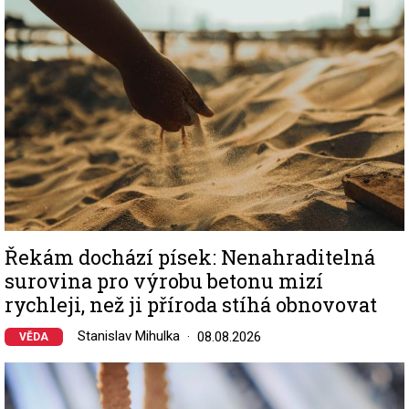
Řekám dochází písek: Nenahraditelná
surovina pro výrobu betonu mizí
rychleji, než ji příroda stíhá obnovovat
Stanislav Mihulka
08.08.2026
VĚDA
Image