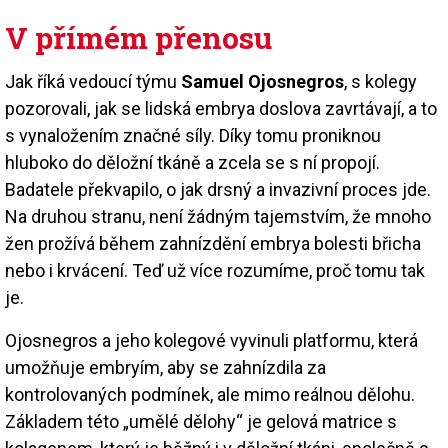
V přímém přenosu
Jak říká vedoucí týmu
Samuel Ojosnegros
, s kolegy
pozorovali, jak se lidská embrya doslova zavrtávají, a to
s vynaložením značné síly. Díky tomu proniknou
hluboko do děložní tkáně a zcela se s ní propojí.
Badatele překvapilo, o jak drsný a invazivní proces jde.
Na druhou stranu, není žádným tajemstvím, že mnoho
žen prožívá během zahnízdění embrya bolesti břicha
nebo i krvácení. Teď už více rozumíme, proč tomu tak
je.
Ojosnegros a jeho kolegové vyvinuli platformu, která
umožňuje embryím, aby se zahnízdila za
kontrolovaných podmínek, ale mimo reálnou dělohu.
Základem této „umělé dělohy“ je gelová matrice s