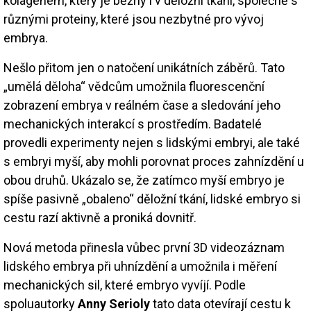
kolagenem, který je běžný i v děložní tkáni, společně s
různými proteiny, které jsou nezbytné pro vývoj
embrya.
Nešlo přitom jen o natočení unikátních záběrů. Tato
„umělá děloha“ vědcům umožnila fluorescenční
zobrazení embrya v reálném čase a sledování jeho
mechanických interakcí s prostředím. Badatelé
provedli experimenty nejen s lidskými embryi, ale také
s embryi myší, aby mohli porovnat proces zahnízdění u
obou druhů. Ukázalo se, že zatímco myší embryo je
spíše pasivně „obaleno“ děložní tkání, lidské embryo si
cestu razí aktivně a proniká dovnitř.
Nová metoda přinesla vůbec první 3D videozáznam
lidského embrya při uhnízdění a umožnila i měření
mechanických sil, které embryo vyvíjí. Podle
spoluautorky
Anny Serioly
tato data otevírají cestu k