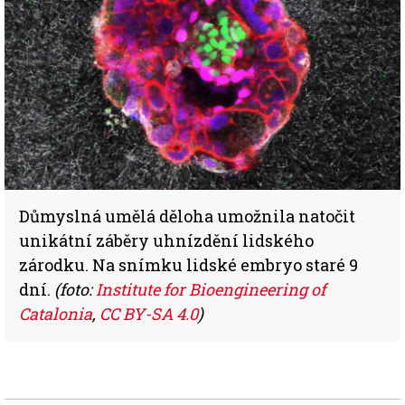
Důmyslná umělá děloha umožnila natočit
unikátní záběry uhnízdění lidského
zárodku. Na snímku lidské embryo staré 9
dní.
(foto:
Institute for Bioengineering of
Catalonia
,
CC BY-SA 4.0
)