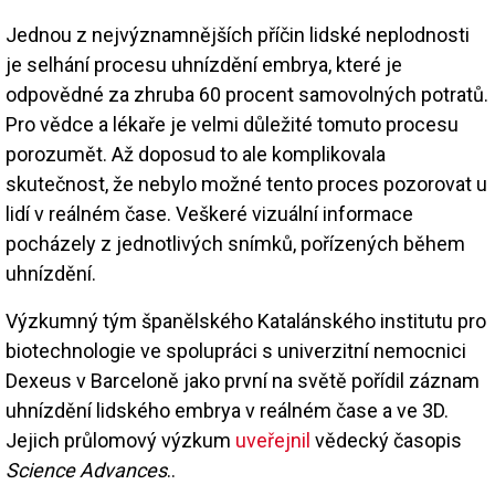
Jednou z nejvýznamnějších příčin lidské neplodnosti
je selhání procesu uhnízdění embrya, které je
odpovědné za zhruba 60 procent samovolných potratů.
Pro vědce a lékaře je velmi důležité tomuto procesu
porozumět. Až doposud to ale komplikovala
skutečnost, že nebylo možné tento proces pozorovat u
lidí v reálném čase. Veškeré vizuální informace
pocházely z jednotlivých snímků, pořízených během
uhnízdění.
Výzkumný tým španělského Katalánského institutu pro
biotechnologie ve spolupráci s univerzitní nemocnici
Dexeus v Barceloně jako první na světě pořídil záznam
uhnízdění lidského embrya v reálném čase a ve 3D.
Jejich průlomový výzkum
uveřejnil
vědecký časopis
Science Advances
..