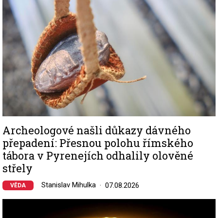
Archeologové našli důkazy dávného
přepadení: Přesnou polohu římského
tábora v Pyrenejích odhalily olověné
střely
Stanislav Mihulka
07.08.2026
VĚDA
Image