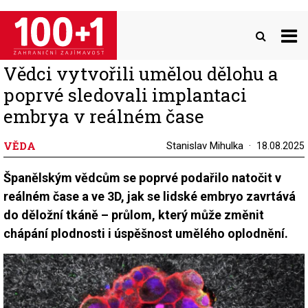
Přejít
k
hlavnímu
obsahu
Vědci vytvořili umělou dělohu a
poprvé sledovali implantaci
embrya v reálném čase
VĚDA
Stanislav Mihulka
18.08.2025
Španělským vědcům se poprvé podařilo natočit v
reálném čase a ve 3D, jak se lidské embryo zavrtává
do děložní tkáně – průlom, který může změnit
chápání plodnosti i úspěšnost umělého oplodnění.