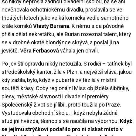
Ač nikdy neprošla žádnou divadelní školou, ba se ani
nevěnovala ochotnickému divadlu, proslavila se ve
třicátých letech jako velká komička vedle samotného
krále komiků
Vlasty Buriana
. K němu sice původně
přišla dělat sekretářku, ale Burian rozeznal talent, který
se v drobné okaté blondýnce skrývá, a poslal ji na
jeviště. V
ěra Ferbasová
váhala jen chvíli.
Po jevišti opravdu nikdy netoužila. S rodiči – tatínek byl
středoškolský kantor, žila v Plzni a největší sláva, jakou
kdy zažila, bylo, když v pubertě zvítězila v místní
soutěži krásy. Coby regionální Miss objížděla šibřinky,
plesy, městské slavnosti i divadelní premiéry.
Společenský život se jí líbil, proto toužila po Praze.
Vystudovala obchodní školu. I když nebyla žádná
studijní hvězda, těsnopis se naučila na výbornou.
Když
se jejímu strýčkovi podařilo pro ni získat místo v