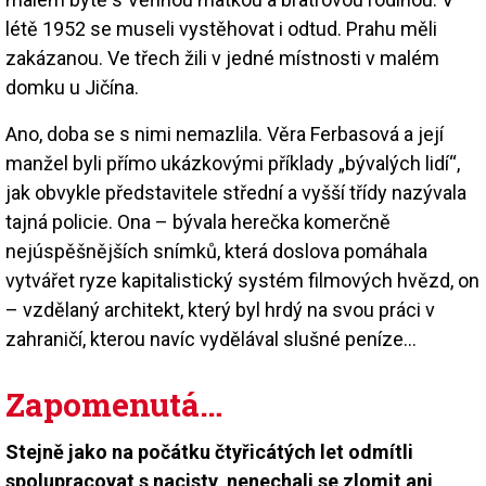
létě 1952 se museli vystěhovat i odtud. Prahu měli
zakázanou. Ve třech žili v jedné místnosti v malém
domku u Jičína.
Ano, doba se s nimi nemazlila. Věra Ferbasová a její
manžel byli přímo ukázkovými příklady „bývalých lidí“,
jak obvykle představitele střední a vyšší třídy nazývala
tajná policie. Ona – bývala herečka komerčně
nejúspěšnějších snímků, která doslova pomáhala
vytvářet ryze kapitalistický systém filmových hvězd, on
– vzdělaný architekt, který byl hrdý na svou práci v
zahraničí, kterou navíc vydělával slušné peníze…
Zapomenutá…
Stejně jako na počátku čtyřicátých let odmítli
spolupracovat s nacisty, nenechali se zlomit ani