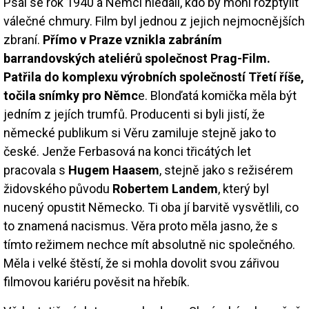
Psal se rok 1940 a Němci hledali, kdo by mohl rozptýlit
válečné chmury. Film byl jednou z jejich nejmocnějších
zbraní.
Přímo v Praze vznikla zabráním
barrandovských ateliérů společnost Prag-Film.
Patřila do komplexu výrobních společností Třetí říše,
točila snímky pro Němc
e. Blonďatá komička měla být
jedním z jejích trumfů. Producenti si byli jistí, že
německé publikum si Věru zamiluje stejně jako to
české. Jenže Ferbasová na konci třicátých let
pracovala s
Hugem Haasem
, stejně jako s režisérem
židovského původu
Robertem Landem
, který byl
nucený opustit Německo. Ti oba jí barvitě vysvětlili, co
to znamená nacismus. Věra proto měla jasno, že s
tímto režimem nechce mít absolutně nic společného.
Měla i velké štěstí, že si mohla dovolit svou zářivou
filmovou kariéru pověsit na hřebík.