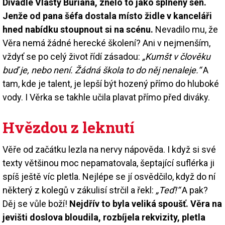
Divadle Vlasty Buriana, znělo to jako splněný sen.
Jenže od pana šéfa dostala místo židle v kanceláři
hned nabídku stoupnout si na scénu.
Nevadilo mu, že
Věra nemá žádné herecké školení? Ani v nejmenším,
vždyť se po celý život řídí zásadou:
„Kumšt v člověku
buď je, nebo není. Žádná škola to do něj nenaleje.“
A
tam, kde je talent, je lepší být hozený přímo do hluboké
vody. I Věrka se takhle učila plavat přímo před diváky.
Hvězdou z leknutí
Věře od začátku lezla na nervy nápověda. I když si své
texty většinou moc nepamatovala, šeptající suflérka ji
spíš ještě víc pletla. Nejlépe se jí osvědčilo, když do ní
některý z kolegů v zákulisí strčil a řekl:
„Teď!“
A pak?
Děj se vůle boží!
Nejdřív to byla veliká spoušť. Věra na
jevišti doslova bloudila, rozbíjela rekvizity, pletla