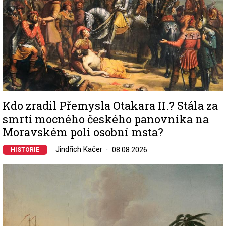
Kdo zradil Přemysla Otakara II.? Stála za
smrtí mocného českého panovníka na
Moravském poli osobní msta?
Jindřich Kačer
08.08.2026
HISTORIE
Image