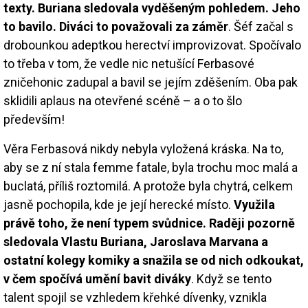
texty. Buriana sledovala vyděšeným pohledem. Jeho
to bavilo. Diváci to považovali za záměr
. Šéf začal s
drobounkou adeptkou herectví improvizovat. Spočívalo
to třeba v tom, že vedle nic netušící Ferbasové
zničehonic zadupal a bavil se jejím zděšením. Oba pak
sklidili aplaus na otevřené scéně – a o to šlo
především!
Věra Ferbasová nikdy nebyla vyložená kráska. Na to,
aby se z ní stala femme fatale, byla trochu moc malá a
buclatá, příliš roztomilá. A protože byla chytrá, celkem
jasně pochopila, kde je její herecké místo.
Využila
právě toho, že není typem svůdnice. Raději pozorně
sledovala Vlastu Buriana, Jaroslava Marvana a
ostatní kolegy komiky a snažila se od nich odkoukat,
v čem spočívá umění bavit diváky
. Když se tento
talent spojil se vzhledem křehké dívenky, vznikla