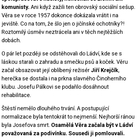
komunisty.
Ani když zažili ten obrovský sociální sešup.
Věra se v roce 1957 dokonce dokázala vrátit i na
jeviště. Co na tom, že šlo jen o jičínské ochotníky?!
Roztomilý úsměv neztrácela ani v těch nejtěžších
dobách.
O pár let později se odstěhovali do Ládví, kde se s
láskou starali o zahradu a smečku psů a koček. Věru
začal obsazovat její oblíbený režisér
Jiří Krejčík
,
herečka se dostala i na prkna slavného Činoherního
klubu. Josefu Pálkovi se podařilo dosáhnout
rehabilitace.
Štěstí nemělo dlouhého trvání. A postupující
normalizace byla tentokrát to nejmenší. Nejhorší ránou
byla Josefova smrt.
Osamělá Věra začala být v Ládví
považovaná za podivínku. Sousedi ji pomlouvali.