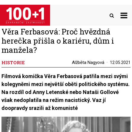
Přejít
k
hlavnímu
obsahu
Věra Ferbasová: Proč hvězdná
herečka přišla o kariéru, dům i
manžela?
HISTORIE
Alžběta Nagyová
12.05.2021
Filmová komička Věra Ferbasová patřila mezi svými
kolegyněmi mezi největší oběti politického systému.
Na rozdíl od Anny Letenské nebo Nataši Gollové
však nedoplatila na režim nacistický. Vaz jí
doopravdy srazili až komunisté