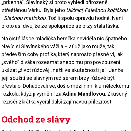
„prkenná“. Slavínský si proto vyhlédl přirozeně
ztřeštěnou Věrku. Byla jeho
Uličnicí
,
Falešnou kočičkou
i
Slečnou matinkou
. Točili spolu opravdu hodně. Není
proto asi divu, že ze spolupráce se brzy stala láska.
Na čisté lásce mladičká herečka neviděla nic špatného.
Navíc si Slavínského vážila – ať už jako muže, tak
především coby profíka, který naprosto přesně ví, jak
„svého“ diváka rozesmát anebo mu pro povzbuzení
ukázat „život růžověji, nežli ve skutečnosti je“. Jenže
její soužití se slavným režisérem brzy růžové být
přestalo. Dohadovali se, došlo mezi nimi k uměleckému
rozkolu, když ji vyměnil za
Adinu Mandlovou
. Zkušený
režisér zkrátka vycítil další zajímavou příležitost.
Odchod ze slávy