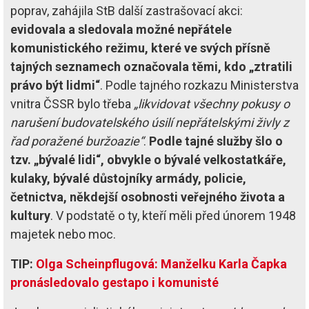
poprav, zahájila StB další zastrašovací akci:
evidovala a sledovala možné nepřátele
komunistického režimu, které ve svých přísně
tajných seznamech označovala těmi, kdo „ztratili
právo být lidmi“
. Podle tajného rozkazu Ministerstva
vnitra ČSSR bylo třeba
„likvidovat všechny pokusy o
narušení budovatelského úsilí nepřátelskými živly z
řad poražené buržoazie“
.
Podle tajné služby šlo o
tzv. „bývalé lidi“, obvykle o bývalé velkostatkáře,
kulaky, bývalé důstojníky armády, policie,
četnictva, někdejší osobnosti veřejného života a
kultury
. V podstatě o ty, kteří měli před únorem 1948
majetek nebo moc.
TIP:
Olga Scheinpflugová: Manželku Karla Čapka
pronásledovalo gestapo i komunisté