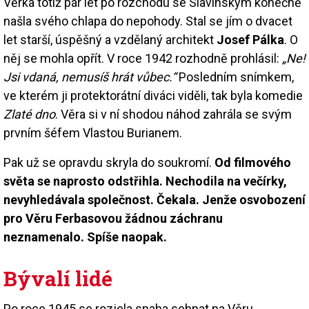
Věrka totiž pár let po rozchodu se Slavínským konečně
našla svého chlapa do nepohody. Stal se jím o dvacet
let starší, úspěšný a vzdělaný architekt
Josef Pálka
. O
něj se mohla opřít. V roce 1942 rozhodně prohlásil:
„Ne!
Jsi vdaná, nemusíš hrát vůbec.“
Posledním snímkem,
ve kterém ji protektorátní diváci viděli, tak byla komedie
Zlaté dno
. Věra si v ní shodou náhod zahrála se svým
prvním šéfem Vlastou Burianem.
Pak už se opravdu skryla do soukromí.
Od filmového
světa se naprosto odstřihla. Nechodila na večírky,
nevyhledávala společnost. Čekala. Jenže osvobození
pro Věru Ferbasovou žádnou záchranu
neznamenalo. Spíše naopak.
Bývalí lidé
Po roce 1945 se rozjela snaha sehnat na Věru