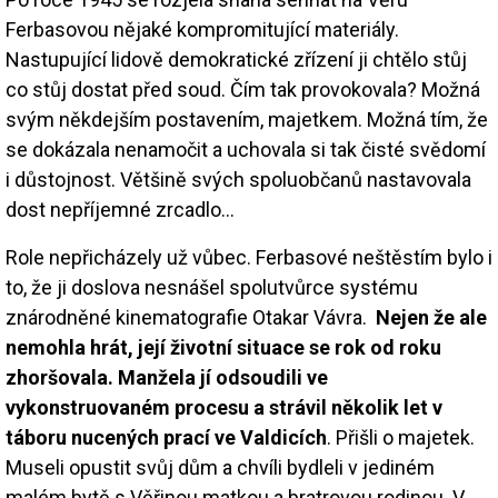
Ferbasovou nějaké kompromitující materiály.
Nastupující lidově demokratické zřízení ji chtělo stůj
co stůj dostat před soud. Čím tak provokovala? Možná
svým někdejším postavením, majetkem. Možná tím, že
se dokázala nenamočit a uchovala si tak čisté svědomí
i důstojnost. Většině svých spoluobčanů nastavovala
dost nepříjemné zrcadlo…
Role nepřicházely už vůbec. Ferbasové neštěstím bylo i
to, že ji doslova nesnášel spolutvůrce systému
znárodněné kinematografie Otakar Vávra.
Nejen že ale
nemohla hrát, její životní situace se rok od roku
zhoršovala. Manžela jí odsoudili ve
vykonstruovaném procesu a strávil několik let v
táboru nucených prací ve Valdicích
. Přišli o majetek.
Museli opustit svůj dům a chvíli bydleli v jediném
malém bytě s Věřinou matkou a bratrovou rodinou. V