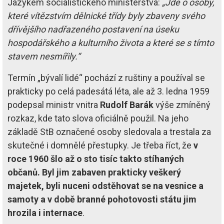
Jazykem socialistického ministerstva:
„Jde o osoby,
které vítězstvím dělnické třídy byly zbaveny svého
dřívějšího nadřazeného postavení na úseku
hospodářského a kulturního života a které se s tímto
stavem nesmířily.“
Termín „bývalí lidé“ pochází z ruštiny a používal se
prakticky po celá padesátá léta, ale až 3. ledna 1959
podepsal ministr vnitra
Rudolf Barák
výše zmíněný
rozkaz, kde tato slova oficiálně použil. Na jeho
základě StB označené osoby sledovala a trestala za
skutečné i domnělé přestupky. Je třeba říct, že
v
roce 1960 šlo až o sto tisíc takto stíhaných
občanů. Byl jim zabaven prakticky veškerý
majetek, byli nuceni odstěhovat se na vesnice a
samoty a v době branné pohotovosti státu jim
hrozila i internace
.