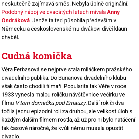
neskutečně zajímavá směs. Nebyla úplně originální.
Podobný náboj ve dvacátých letech mívala
Anny
Ondráková
. Jenže ta teď působila především v
Německu a československému divákovi dívčí klaun
chyběl.
Cudná komička
Věra Ferbasová se nejprve stala miláčkem pražského
divadelního publika. Do Burianova divadelního klubu
však často chodili filmaři. Popularita tak Věře v roce
1933 vynesla malou roličku návštěvnice večírku ve
filmu
V tom domečku pod Emauzy
. Další rok či dva
točila jednu epizodní roli za druhou, ale velikost úloh s
každým dalším filmem rostla, až už pro ni bylo natáčení
tak časově náročné, že kvůli němu musela opustit
divadlo.