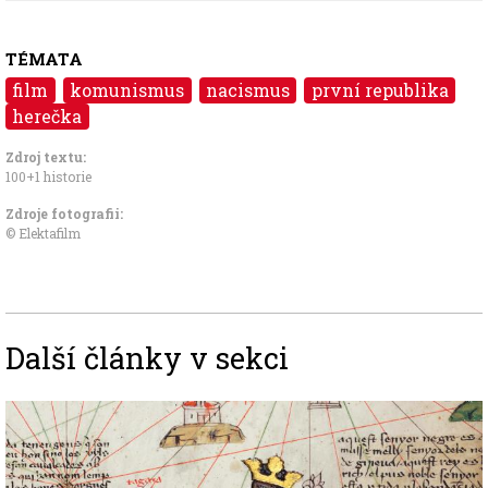
TÉMATA
film
komunismus
nacismus
první republika
herečka
Zdroj textu:
100+1 historie
Zdroje fotografii:
© Elektafilm
Další články v sekci
Image