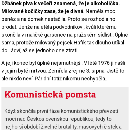
Džbánek piva k večeři znamená, že je alkoholička.
Milované kočičky zase, že je divná
. Neměla moc
peněz a na domek nestačila. Proto se rozhodla ho
prodat. Jenže naletěla podvodníkovi, kvůli kterému
skončila v maličké garsonce na pražském sídlišti. Úplně
sama, protože milovaný pejsek Hafík tak dlouho utíkal
do Ládví, až se jednoho dne ztratil.
A její konec byl úplně nejsmutnější. V létě 1976 ji našli
v jejím bytě mrtvou. Zemřela zřejmě 3. srpna. Jistě to
ale nikdo neví. Pár dní totiž nikomu nechyběla…
Komunistická pomsta
Když skončila první fáze komunistického převzetí
moci nad Československou republikou, tedy to
nejhorší období živelné brutality, masových čistek a