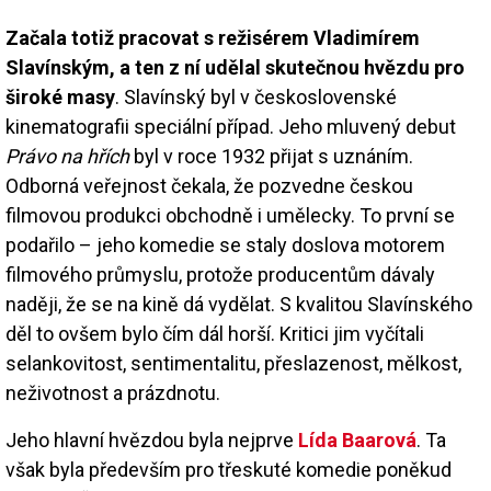
Začala totiž pracovat s režisérem Vladimírem
Slavínským, a ten z ní udělal skutečnou hvězdu pro
široké masy
. Slavínský byl v československé
kinematografii speciální případ. Jeho mluvený debut
Právo na hřích
byl v roce 1932 přijat s uznáním.
Odborná veřejnost čekala, že pozvedne českou
filmovou produkci obchodně i umělecky. To první se
podařilo – jeho komedie se staly doslova motorem
filmového průmyslu, protože producentům dávaly
naději, že se na kině dá vydělat. S kvalitou Slavínského
děl to ovšem bylo čím dál horší. Kritici jim vyčítali
selankovitost, sentimentalitu, přeslazenost, mělkost,
neživotnost a prázdnotu.
Jeho hlavní hvězdou byla nejprve
Lída Baarová
. Ta
však byla především pro třeskuté komedie poněkud