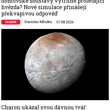
domovské soustavy vytrhne prolétající
hvězda? Nové simulace přinášejí
překvapivou odpověď
Stanislav Mihulka
07.08.2026
VESMÍR
Image
Charon ukázal svou dávnou tvář: