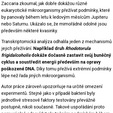
Zaccaria zkoumal, jak dobře dokážou různé
eukaryotické mikroorganismy přežívat podmínky, které
by panovaly během letu k ledovým měsícům Jupiteru
nebo Saturnu. Ukázalo se, že mimořádně odolné jsou
především některé kvasinky.
Transkriptomická analýza odhalila jeden z mechanismů
jejich přežívání.
Například druh
Rhodotorula
frigidalcoholis
dokáže dočasně zastavit svůj buněčný
cyklus a soustředit energii především na opravy
poškozené DNA.
Díky tomu přežívá extrémní podmínky
lépe než řada jiných mikroorganismů.
Autor práce zároveň upozorňuje na určité omezení
experimentů. Stejně jako v případě bakterií byly
jednotlivé stresové faktory testovány převážně
postupně, nikoli současně. Takové uspořádání proto