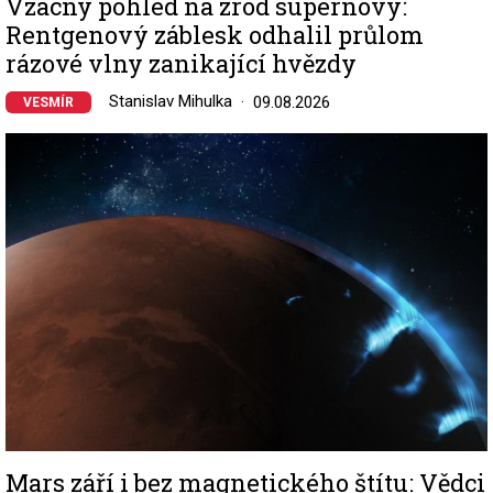
Vzácný pohled na zrod supernovy:
Rentgenový záblesk odhalil průlom
rázové vlny zanikající hvězdy
Stanislav Mihulka
09.08.2026
VESMÍR
Image
Mars září i bez magnetického štítu: Vědci