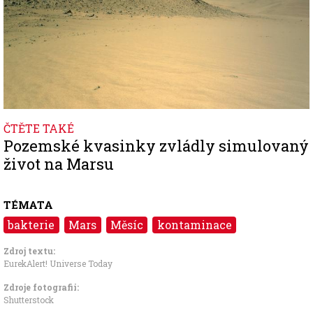
ČTĚTE TAKÉ
Pozemské kvasinky zvládly simulovaný
život na Marsu
TÉMATA
bakterie
Mars
Měsíc
kontaminace
Zdroj textu:
EurekAlert!
Universe Today
Zdroje fotografii:
Shutterstock