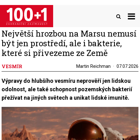
Přejít
k
hlavnímu
obsahu
Největší hrozbou na Marsu nemusí
být jen prostředí, ale i bakterie,
které si přivezeme ze Země
VESMÍR
Martin Reichman
07.07.2026
Výpravy do hlubšího vesmíru neprověří jen lidskou
odolnost, ale také schopnost pozemských bakterií
přežívat na jiných světech a unikat lidské imunitě.