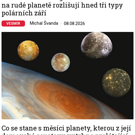
na rudé planetě rozlišují hned tři typy
polárních září
Michal Švanda
08.08.2026
VESMÍR
Image
Co se stane s měsíci planety, kterou z její