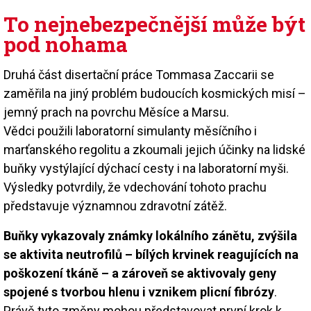
To nejnebezpečnější může být
pod nohama
Druhá část disertační práce Tommasa Zaccarii se
zaměřila na jiný problém budoucích kosmických misí –
jemný prach na povrchu Měsíce a Marsu.
Vědci použili laboratorní simulanty měsíčního i
marťanského regolitu a zkoumali jejich účinky na lidské
buňky vystýlající dýchací cesty i na laboratorní myši.
Výsledky potvrdily, že vdechování tohoto prachu
představuje významnou zdravotní zátěž.
Buňky vykazovaly známky lokálního zánětu, zvýšila
se aktivita neutrofilů – bílých krvinek reagujících na
poškození tkáně – a zároveň se aktivovaly geny
spojené s tvorbou hlenu i vznikem plicní fibrózy
.
Právě tyto změny mohou představovat první krok k