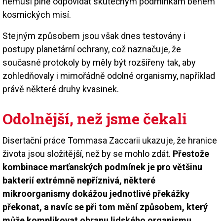
nemusí plně odpovídat skutečným podmínkám během
kosmických misí.
Stejným způsobem jsou však dnes testovány i
postupy planetární ochrany, což naznačuje, že
současné protokoly by měly být rozšířeny tak, aby
zohledňovaly i mimořádně odolné organismy, například
právě některé druhy kvasinek.
Odolnější, než jsme čekali
Disertační práce Tommasa Zaccarii ukazuje, že hranice
života jsou složitější, než by se mohlo zdát.
Přestože
kombinace marťanských podmínek je pro většinu
bakterií extrémně nepříznivá, některé
mikroorganismy dokážou jednotlivé překážky
překonat, a navíc se při tom mění způsobem, který
může komplikovat obranu lidského organismu.