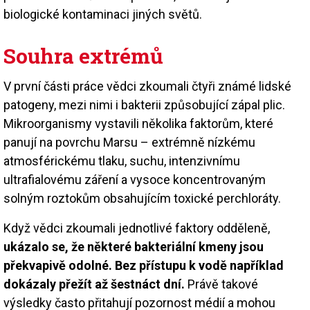
biologické kontaminaci jiných světů.
Souhra extrémů
V první části práce vědci zkoumali čtyři známé lidské
patogeny, mezi nimi i bakterii způsobující zápal plic.
Mikroorganismy vystavili několika faktorům, které
panují na povrchu Marsu – extrémně nízkému
atmosférickému tlaku, suchu, intenzivnímu
ultrafialovému záření a vysoce koncentrovaným
solným roztokům obsahujícím toxické perchloráty.
Když vědci zkoumali jednotlivé faktory odděleně,
ukázalo se, že některé bakteriální kmeny jsou
překvapivě odolné. Bez přístupu k vodě například
dokázaly přežít až šestnáct dní.
Právě takové
výsledky často přitahují pozornost médií a mohou