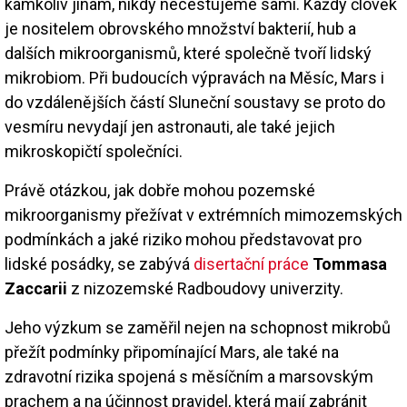
kamkoliv jinam, nikdy necestujeme sami. Každý člověk
je nositelem obrovského množství bakterií, hub a
dalších mikroorganismů, které společně tvoří lidský
mikrobiom. Při budoucích výpravách na Měsíc, Mars i
do vzdálenějších částí Sluneční soustavy se proto do
vesmíru nevydají jen astronauti, ale také jejich
mikroskopičtí společníci.
Právě otázkou, jak dobře mohou pozemské
mikroorganismy přežívat v extrémních mimozemských
podmínkách a jaké riziko mohou představovat pro
lidské posádky, se zabývá
disertační práce
Tommasa
Zaccarii
z nizozemské Radboudovy univerzity.
Jeho výzkum se zaměřil nejen na schopnost mikrobů
přežít podmínky připomínající Mars, ale také na
zdravotní rizika spojená s měsíčním a marsovským
prachem a na účinnost pravidel, která mají zabránit