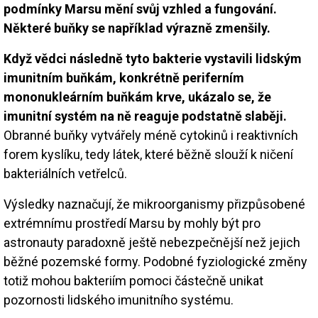
podmínky Marsu mění svůj vzhled a fungování.
Některé buňky se například výrazně zmenšily.
Když vědci následně tyto bakterie vystavili lidským
imunitním buňkám, konkrétně periferním
mononukleárním buňkám krve, ukázalo se, že
imunitní systém na ně reaguje podstatně slaběji.
Obranné buňky vytvářely méně cytokinů i reaktivních
forem kyslíku, tedy látek, které běžně slouží k ničení
bakteriálních vetřelců.
Výsledky naznačují, že mikroorganismy přizpůsobené
extrémnímu prostředí Marsu by mohly být pro
astronauty paradoxně ještě nebezpečnější než jejich
běžné pozemské formy. Podobné fyziologické změny
totiž mohou bakteriím pomoci částečně unikat
pozornosti lidského imunitního systému.