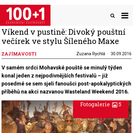
Přejít
k
hlavnímu
obsahu
Víkend v pustině: Divoký pouštní
večírek ve stylu Šíleného Maxe
ZAJÍMAVOSTI
Zuzana Rychlá
30.09.2016
V samém srdci Mohavské pouště se minulý týden
konal jeden z nejpodivnějších festivalů – již
posedmé se sem sjeli fanoušci post-apokalyptických
příběhů na akci nazvanou Wasteland Weekend 2016.
Fotogalerie
5