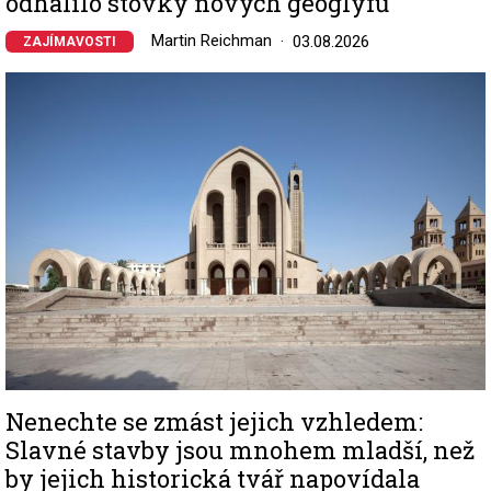
odhalilo stovky nových geoglyfů
Martin Reichman
03.08.2026
ZAJÍMAVOSTI
Image
Nenechte se zmást jejich vzhledem:
Slavné stavby jsou mnohem mladší, než
by jejich historická tvář napovídala