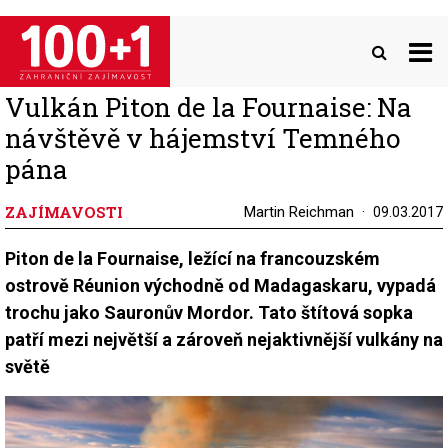
Přejít
k
hlavnímu
obsahu
Vulkán Piton de la Fournaise: Na
návštěvě v hájemství Temného
pána
ZAJÍMAVOSTI
Martin Reichman
09.03.2017
Piton de la Fournaise, ležící na francouzském
ostrově Réunion východně od Madagaskaru, vypadá
trochu jako Sauronův Mordor. Tato štítová sopka
patří mezi největší a zároveň nejaktivnější vulkány na
světě