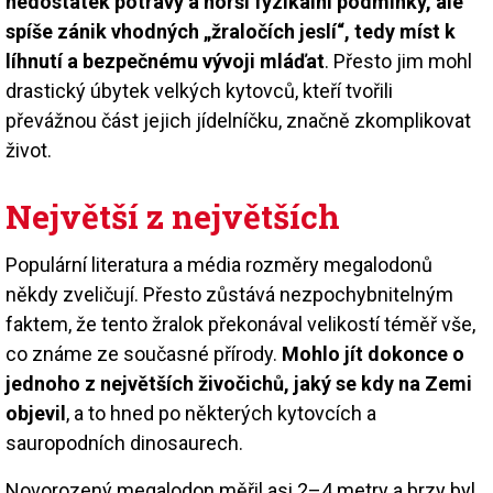
nedostatek potravy a horší fyzikální podmínky, ale
spíše zánik vhodných „žraločích jeslí“, tedy míst k
líhnutí a bezpečnému vývoji mláďat
. Přesto jim mohl
drastický úbytek velkých kytovců, kteří tvořili
převážnou část jejich jídelníčku, značně zkomplikovat
život.
Největší z největších
Populární literatura a média rozměry megalodonů
někdy zveličují. Přesto zůstává nezpochybnitelným
faktem, že tento žralok překonával velikostí téměř vše,
co známe ze současné přírody.
Mohlo jít dokonce o
jednoho z největších živočichů, jaký se kdy na Zemi
objevil
, a to hned po některých kytovcích a
sauropodních dinosaurech.
Novorozený megalodon měřil asi 2–4 metry a brzy byl