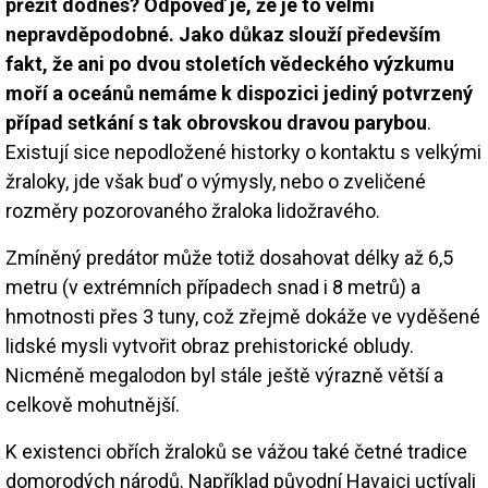
přežít dodnes? Odpověď je, že je to velmi
nepravděpodobné. Jako důkaz slouží především
fakt, že ani po dvou stoletích vědeckého výzkumu
moří a oceánů nemáme k dispozici jediný potvrzený
případ setkání s tak obrovskou dravou parybou
.
Existují sice nepodložené historky o kontaktu s velkými
žraloky, jde však buď o výmysly, nebo o zveličené
rozměry pozorovaného žraloka lidožravého.
Zmíněný predátor může totiž dosahovat délky až 6,5
metru (v extrémních případech snad i 8 metrů) a
hmotnosti přes 3 tuny, což zřejmě dokáže ve vyděšené
lidské mysli vytvořit obraz prehistorické obludy.
Nicméně megalodon byl stále ještě výrazně větší a
celkově mohutnější.
K existenci obřích žraloků se vážou také četné tradice
domorodých národů. Například původní Havajci uctívali