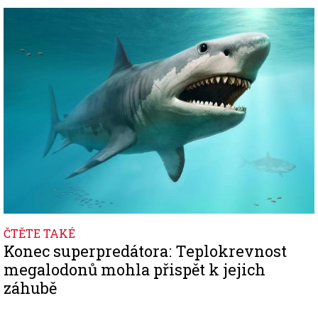
Image
ČTĚTE TAKÉ
Konec superpredátora: Teplokrevnost
megalodonů mohla přispět k jejich
záhubě