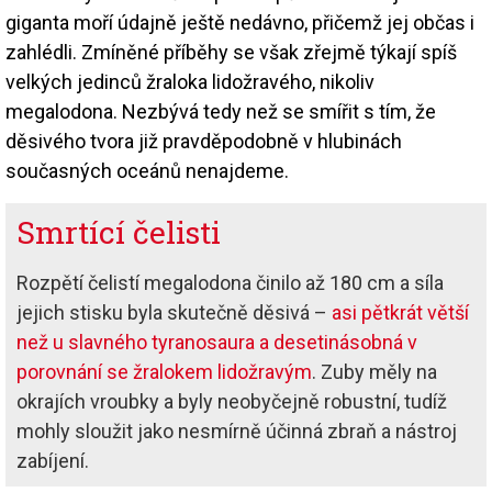
giganta moří údajně ještě nedávno, přičemž jej občas i
zahlédli. Zmíněné příběhy se však zřejmě týkají spíš
velkých jedinců žraloka lidožravého, nikoliv
megalodona. Nezbývá tedy než se smířit s tím, že
děsivého tvora již pravděpodobně v hlubinách
současných oceánů nenajdeme.
Smrtící čelisti
Rozpětí čelistí megalodona činilo až 180 cm a síla
jejich stisku byla skutečně děsivá –
asi pětkrát větší
než u slavného tyranosaura a desetinásobná v
porovnání se žralokem lidožravým
. Zuby měly na
okrajích vroubky a byly neobyčejně robustní, tudíž
mohly sloužit jako nesmírně účinná zbraň a nástroj
zabíjení.