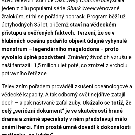
Když televizní stanice
Discovery Channel
odvysílala
jeden z dílů populární série
Shark Week
věnované
žralokům, strhl se pořádný poprask. Program běží už
úctyhodných 35 let, přičemž
staví na vědeckém
přístupu a ověřených faktech. Tvrzení, že se v
hlubinách oceánu podařilo objevit údajně vyhynulé
monstrum – legendárního megalodona – proto
vyvolalo úplné pozdvižení
. Zmíněný živočich vzrušuje
naši fantazii i 1,5 milionu let poté, co zmizel z vrcholu
potravního řetězce.
Televizním pořadem prováděli zkušení oceánologové a
vědecké kapacity. A tak odborný svět nejdříve zatajil
dech – a pak naštvaně zaťal zuby.
Ukázalo se totiž, že
celý „seriózní dokument“ je ve skutečnosti hrané
drama a známé specialisty v něm představují málo
známí herci. Film prostě umně dovedl k dokonalosti