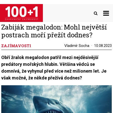
Přejít
k
hlavnímu
obsahu
Zabiják megalodon: Mohl největší
postrach moří přežít dodnes?
ZAJÍMAVOSTI
Vladimír Socha
10.08.2023
Obří žralok megalodon patřil mezi nejděsivější
predátory mořských hlubin. Většina vědců se
domnívá, že vyhynul před více než milionem let. Je
však možné, že někde přežívá dodnes?