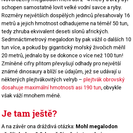
schopen samostatně lovit velké vodní savce a ryby.
Rozměry největších dospělých jedinců přesahovaly 16
metrů a jejich hmotnost odhadujeme na téměř 50 tun,
tedy zhruba ekvivalent deseti slonů afrických.
Sedmnáctimetrový megalodon by pak vážil o dalších 10
tun více, a pokud by gigantický mořský živočich měřil
20 metrů, jednalo by se dokonce o více než 100 tun!
Zmíněné cifry přitom převyšují odhady pro největší
známé dinosaury a blíží se údajům, jež se udávají u
některých plejtvákovitých velryb –
plejtvák obrovský
dosahuje maximální hmotnosti asi 190 tun
, obvykle
však váží mnohem méně.
Je tam ještě?
A na závěr ona dráždivá otázka:
Mohl megalodon