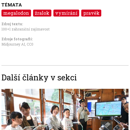
TÉMATA
megalodon
žralok
vymírání
pravěk
Zdroj textu:
100+1 zahraniční zajímavost
Zdroje fotografii:
Midjourney AI,
CC0
Další články v sekci
Image