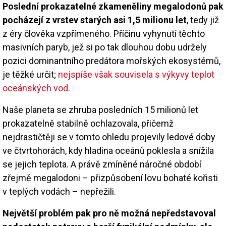
Poslední prokazatelné zkameněliny megalodonů pak
pocházejí z vrstev starých asi 1,5 milionu let
, tedy již
z éry člověka vzpřímeného. Příčinu vyhynutí těchto
masivních paryb, jež si po tak dlouhou dobu udržely
pozici dominantního predátora mořských ekosystémů,
je těžké určit;
nejspíše však souvisela s výkyvy teplot
oceánských vod
.
Naše planeta se zhruba posledních 15 milionů let
prokazatelně stabilně ochlazovala, přičemž
nejdrastičtěji se v tomto ohledu projevily ledové doby
ve čtvrtohorách, kdy hladina oceánů poklesla a snížila
se jejich teplota. A právě zmíněné náročné období
zřejmě megalodoni – přizpůsobení lovu bohaté kořisti
v teplých vodách – nepřežili.
Největší problém pak pro ně možná nepředstavoval