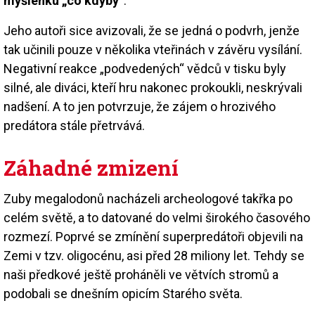
myšlenku „co kdyby“
.
Jeho autoři sice avizovali, že se jedná o podvrh, jenže
tak učinili pouze v několika vteřinách v závěru vysílání.
Negativní reakce „podvedených“ vědců v tisku byly
silné, ale diváci, kteří hru nakonec prokoukli, neskrývali
nadšení. A to jen potvrzuje, že zájem o hrozivého
predátora stále přetrvává.
Záhadné zmizení
Zuby megalodonů nacházeli archeologové takřka po
celém světě, a to datované do velmi širokého časového
rozmezí. Poprvé se zmínění superpredátoři objevili na
Zemi v tzv. oligocénu, asi před 28 miliony let. Tehdy se
naši předkové ještě proháněli ve větvích stromů a
podobali se dnešním opicím Starého světa.