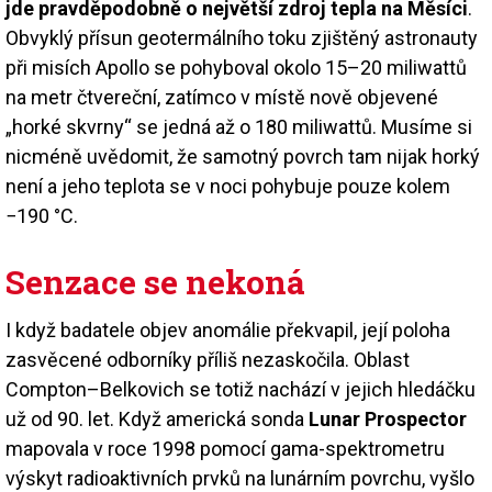
jde pravděpodobně o největší zdroj tepla na Měsíci
.
Obvyklý přísun geotermálního toku zjištěný astronauty
při misích Apollo se pohyboval okolo 15–20 miliwattů
na metr čtvereční, zatímco v místě nově objevené
„horké skvrny“ se jedná až o 180 miliwattů. Musíme si
nicméně uvědomit, že samotný povrch tam nijak horký
není a jeho teplota se v noci pohybuje pouze kolem
−190 °C.
Senzace se nekoná
I když badatele objev anomálie překvapil, její poloha
zasvěcené odborníky příliš nezaskočila. Oblast
Compton–Belkovich se totiž nachází v jejich hledáčku
už od 90. let. Když americká sonda
Lunar Prospector
mapovala v roce 1998 pomocí gama-spektro­metru
výskyt radioaktivních prvků na lunárním povrchu, vyšlo