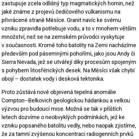
zastupuje zcela odlišný typ magmatických hornin, než
jaké známe z projevů čedičového vulkanismu na
přivrácené straně Měsíce. Granit navíc ke svému
vzniku zpravidla potřebuje vodu, a to v mnohem větším
množství, než se na zemském průvodci vyskytuje
v současnosti. Kromě toho batolity na Zemi nacházíme
především pod pásemnými pohořími, jako jsou Andy či
Sierra Nevada, jež se utvářejí díky procesům spojeným
s pohybem litosférických desek. Na Měsíci však chybí
obojí – dostatek vody i desková tektonika.
Proto zůstává nově objevená tepelná anomálie
Compton–Belkovich geologickou hádankou a velkou
výzvou pro budoucí mise. Možná se tak v příštích
letech dozvíme o neobvyklých podmínkách, jež ke
vzniku popsaného batolitu vedly, nebo naopak zjistíme,
že za tamní zvýšenou koncentraci radiogenních prvků