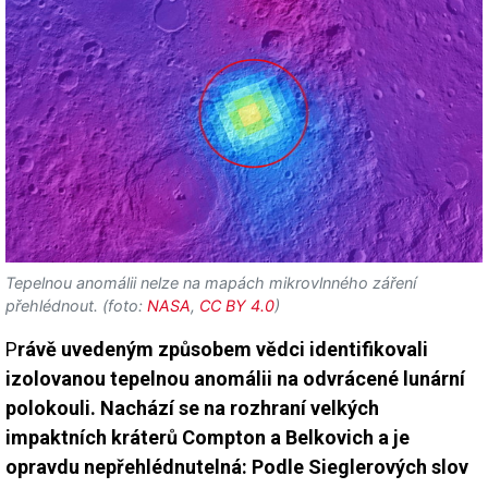
Tepelnou anomálii nelze na mapách mikrovlnného záření
přehlédnout. (foto:
NASA
,
CC BY 4.0
)
P
rávě uvedeným způsobem vědci identifikovali
izolovanou tepelnou anomálii na odvrácené lunární
polokouli. Nachází se na rozhraní velkých
impaktních kráterů Compton a Belkovich a je
opravdu nepřehlédnutelná: Podle Sieglerových slov