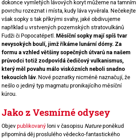
dokonce vymletých lávových koryt můžeme na tamním
povrchu rozeznat i místa, kudy láva vyvěrala. Nečekejte
však sopky s tak příkrými svahy, jaké obdivujeme
například u vrstvených pozemských stratovulkánů
Fudži či Popocatépetl.
Měsíční sopky mají spíš tvar
nevysokých boulí, jimž říkáme lunární dómy. Za
formu a vzhled většiny sopečných útvarů na našem
průvodci totiž zodpovídá čedičový vulkanismus,
který měl povahu málo viskózních neboli snadno
tekoucích láv
. Nové poznatky nicméně naznačují, že
nešlo o jediný typ magmatu pronikajícího měsíční
kúrou.
Jako z Vesmírné odysey
Objev
publikovaný
loni v časopisu
Nature
poněkud
připomíná děj proslulého vědecko-fantastického