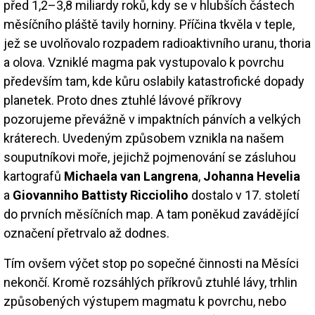
před 1,2–3,8 miliardy roků, kdy se v hlubších částech
měsíčního pláště tavily horniny. Příčina tkvěla v teple,
jež se uvolňovalo rozpadem radioaktivního uranu, thoria
a olova. Vzniklé magma pak vystupovalo k povrchu
především tam, kde kůru oslabily katastrofické dopady
planetek. Proto dnes ztuhlé lávové příkrovy
pozorujeme převážně v impaktních pánvích a velkých
kráterech. Uvedeným způsobem vznikla na našem
souputníkovi moře, jejichž pojmenování se zásluhou
kartografů
Michaela van Langrena
,
Johanna Hevelia
a
Giovanniho Battisty Riccioliho
dostalo v 17. století
do prvních měsíčních map. A tam poněkud zavádějící
označení přetrvalo až dodnes.
Tím ovšem výčet stop po sopečné činnosti na Měsíci
nekončí. Kromě rozsáhlých příkrovů ztuhlé lávy, trhlin
způsobených výstupem magmatu k povrchu, nebo