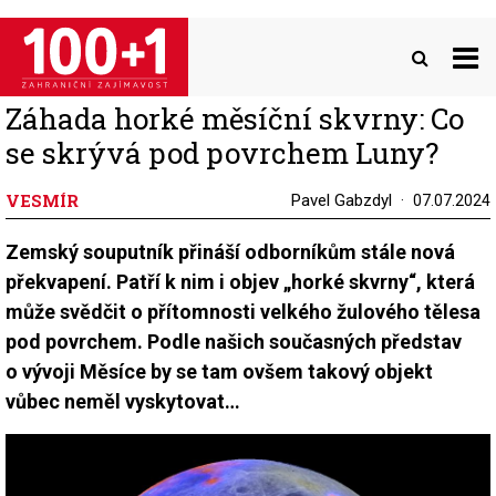
Přejít
k
hlavnímu
obsahu
Záhada horké měsíční skvrny: Co
se skrývá pod povrchem Luny?
VESMÍR
Pavel Gabzdyl
07.07.2024
Zemský souputník přináší odborníkům stále nová
překvapení. Patří k nim i objev „horké skvrny“, která
může svědčit o přítomnosti velkého žulového tělesa
pod povrchem. Podle našich současných představ
o vývoji Měsíce by se tam ovšem takový objekt
vůbec neměl vyskytovat…