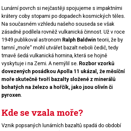
Lunární povrch si nejčastěji spojujeme s impaktními
krátery coby stopami po dopadech kosmických těles.
Na současném vzhledu našeho souseda se však
zásadně podílela rovněž vulkanická činnost. Už v roce
1949 publikoval astronom
Ralph Baldwin
teorii, že by
tamní „moře“ mohl utvářet bazalt neboli čedič, tedy
tmavě šedá vulkanická hornina, která se hojně
vyskytuje i na Zemi. A nemýlil se.
Rozbor vzorků
dovezených posádkou Apolla 11 ukázal, že měsíční
moře skutečně tvoří bazalty složené z minerálů
bohatých na železo a hořčík, jako jsou olivín či
pyroxen
.
Kde se vzala moře?
Vznik popsaných lunárních bazaltů spadá do období