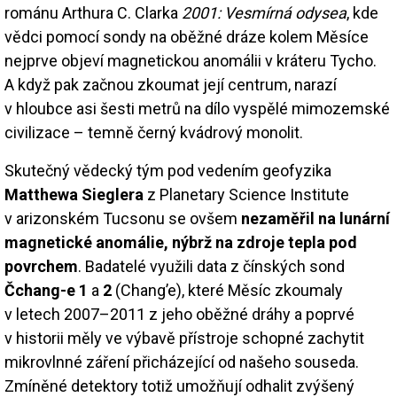
románu Arthura C. Clarka
2001: Vesmírná odysea
, kde
vědci pomocí sondy na oběžné dráze kolem Měsíce
nejprve objeví magnetickou anomálii v kráteru Tycho.
A když pak začnou zkoumat její centrum, narazí
v hloubce asi šesti metrů na dílo vyspělé mimozemské
civilizace – temně černý kvádrový monolit.
Skutečný vědecký tým pod vedením geofyzika
Matthewa Sieglera
z Planetary Science Institute
v arizonském Tucsonu se ovšem
nezaměřil na lunární
magnetické anomálie, nýbrž na zdroje tepla pod
povrchem
. Badatelé využili data z čínských sond
Čchang-e 1
a
2
(Chang’e), které Měsíc zkoumaly
v letech 2007–2011 z jeho oběžné dráhy a poprvé
v historii měly ve výbavě přístroje schopné zachytit
mikrovlnné záření přicházející od našeho souseda.
Zmíněné detektory totiž umožňují odhalit zvýšený