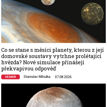
Co se stane s měsíci planety, kterou z její
domovské soustavy vytrhne prolétající
hvězda? Nové simulace přinášejí
překvapivou odpověď
Stanislav Mihulka
07.08.2026
VESMÍR
Image