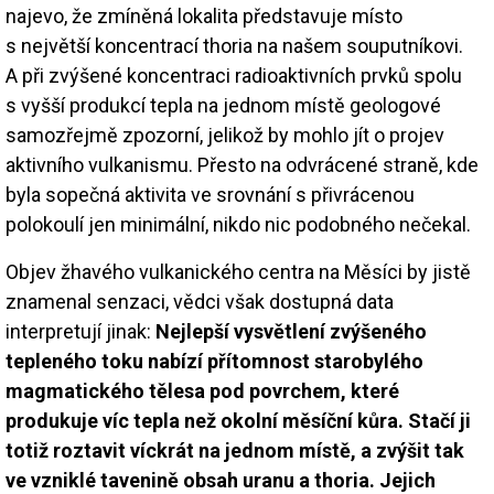
najevo, že zmíněná lokalita představuje místo
s největší koncentrací thoria na našem souputníkovi.
A při zvýšené koncentraci radioaktivních prvků spolu
s vyšší produkcí tepla na jednom místě geologové
samozřejmě zpozorní, jelikož by mohlo jít o projev
aktivního vulkanismu. Přesto na odvrácené straně, kde
byla sopečná aktivita ve srovnání s přivrácenou
polokoulí jen minimální, nikdo nic podobného nečekal.
Objev žhavého vulkanického centra na Měsíci by jistě
znamenal senzaci, vědci však dostupná data
interpretují jinak:
Nejlepší vysvětlení zvýšeného
tepleného toku nabízí přítomnost starobylého
magmatického tělesa pod povrchem, které
produkuje víc tepla než okolní měsíční kůra. Stačí ji
totiž roztavit víckrát na jednom místě, a zvýšit tak
ve vzniklé tavenině obsah uranu a thoria. Jejich