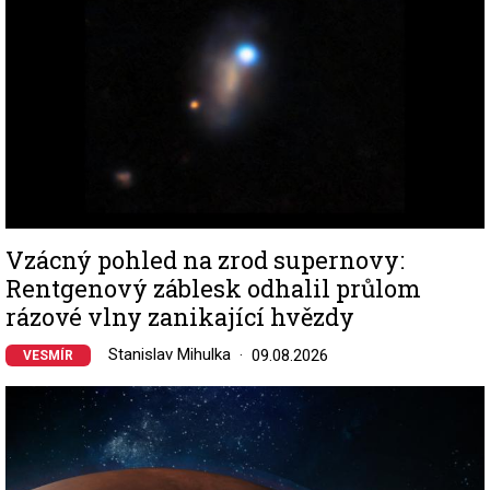
Vzácný pohled na zrod supernovy:
Rentgenový záblesk odhalil průlom
rázové vlny zanikající hvězdy
Stanislav Mihulka
09.08.2026
VESMÍR
Image