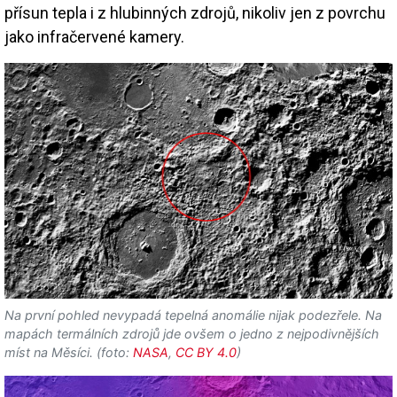
přísun tepla i z hlubinných zdrojů, nikoliv jen z povrchu
jako infračervené kamery.
Na první pohled nevypadá tepelná anomálie nijak podezřele. Na
mapách termálních zdrojů jde ovšem o jedno z nejpodivnějších
míst na Měsíci. (foto:
NASA
,
CC BY 4.0
)