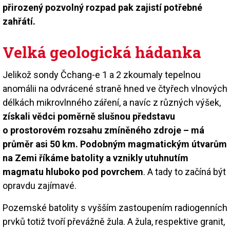
přirozený pozvolný rozpad pak zajistí potřebné
zahřátí.
Velká geologická hádanka
Jelikož sondy Čchang-e 1 a 2 zkoumaly tepelnou
anomálii na odvrácené straně hned ve čtyřech vlnových
délkách mikrovlnného záření, a navíc z různých výšek,
získali vědci poměrně slušnou představu
o prostorovém rozsahu zmíněného zdroje – má
průměr asi 50 km. Podobným magmatickým útvarům
na Zemi říkáme batolity a vznikly utuhnutím
magmatu hluboko pod povrchem
. A tady to začíná být
opravdu zajímavé.
Pozemské batolity s vyšším zastoupením radiogenních
prvků totiž tvoří převážně žula. A žula, respektive granit,