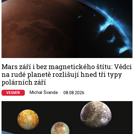
Mars září i bez magnetického štítu: Vědci
na rudé planetě rozlišují hned tři typy
polárních září
Michal Švanda
08.08.2026
VESMÍR
Image