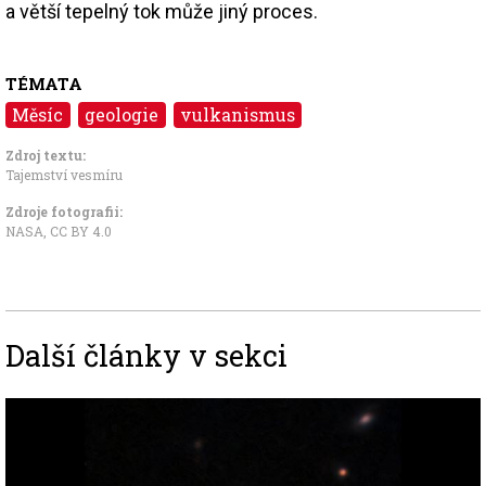
a větší tepelný tok může jiný proces.
TÉMATA
Měsíc
geologie
vulkanismus
Zdroj textu:
Tajemství vesmíru
Zdroje fotografii:
NASA
,
CC BY 4.0
Další články v sekci
Image