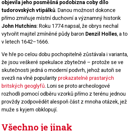
objevila jeho posměšná podobizna coby dílo
tudorovských vtipálků
. Danou možnost dokonce
přímo zmiňuje místní duchovní a významný historik
John Hutchins
: Roku 1774 napsal, že obrys nechal
vytvořit majitel zmíněné půdy baron
Denzil Holles
, a to
v letech 1642–1666.
Ve hře po celou dobu pochopitelně zůstávala i varianta,
že jsou veškeré spekulace zbytečné – protože se ve
skutečnosti jedná o moderní podvrh, jehož autoři se
svezli na vlně popularity
prokazatelně prastarých
britských geoglyfů
. Loni se proto archeologové
rozhodli pomocí odběru vzorků přímo z terénu jednou
provždy zodpovědět alespoň část z mnoha otázek, jež
muže s kyjem obklopují.
Všechno je jinak