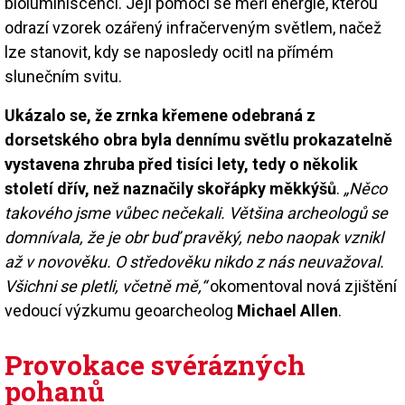
bioluminiscenci. Její pomocí se měří energie, kterou
odrazí vzorek ozářený infračerveným světlem, načež
lze stanovit, kdy se naposledy ocitl na přímém
slunečním svitu.
Ukázalo se, že zrnka křemene odebraná z
dorsetského obra byla dennímu světlu prokazatelně
vystavena zhruba před tisíci lety, tedy o několik
století dřív, než naznačily skořápky měkkýšů
.
„Něco
takového jsme vůbec nečekali. Většina archeologů se
domnívala, že je obr buď pravěký, nebo naopak vznikl
až v novověku. O středověku nikdo z nás neuvažoval.
Všichni se pletli, včetně mě,“
okomentoval nová zjištění
vedoucí výzkumu geoarcheolog
Michael Allen
.
Provokace svérázných
pohanů