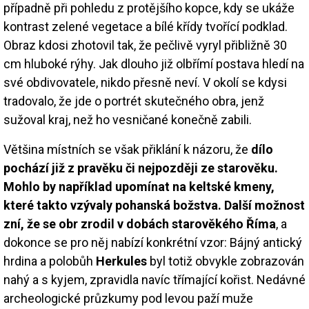
případně při pohledu z protějšího kopce, kdy se ukáže
kontrast zelené vegetace a bílé křídy tvořící podklad.
Obraz kdosi zhotovil tak, že pečlivě vyryl přibližně 30
cm hluboké rýhy. Jak dlouho již olbřímí postava hledí na
své obdivovatele, nikdo přesně neví. V okolí se kdysi
tradovalo, že jde o portrét skutečného obra, jenž
sužoval kraj, než ho vesničané konečně zabili.
Většina místních se však přiklání k názoru, že
dílo
pochází již z pravěku či nejpozději ze starověku.
Mohlo by například upomínat na keltské kmeny,
které takto vzývaly pohanská božstva. Další možnost
zní, že se obr zrodil v dobách starověkého Říma
, a
dokonce se pro něj nabízí konkrétní vzor: Bájný antický
hrdina a polobůh
Herkules
byl totiž obvykle zobrazován
nahý a s kyjem, zpravidla navíc třímající kořist. Nedávné
archeologické průzkumy pod levou paží muže