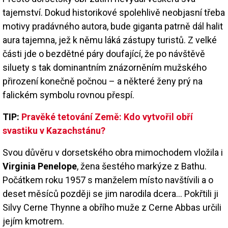
tajemství. Dokud historikové spolehlivě neobjasní třeba
motivy pradávného autora, bude giganta patrně dál halit
aura tajemna, jež k němu láká zástupy turistů. Z velké
části jde o bezdětné páry doufající, že po návštěvě
siluety s tak dominantním znázorněním mužského
přirození konečně počnou – a některé ženy prý na
falickém symbolu rovnou přespí.
TIP:
Pravěké tetování Země: Kdo vytvořil obří
svastiku v Kazachstánu?
Svou důvěru v dorsetského obra mimochodem vložila i
Virginia Penelope
, žena šestého markýze z Bathu.
Počátkem roku 1957 s manželem místo navštívili a o
deset měsíců později se jim narodila dcera… Pokřtili ji
Silvy Cerne Thynne a obřího muže z Cerne Abbas určili
jejím kmotrem.