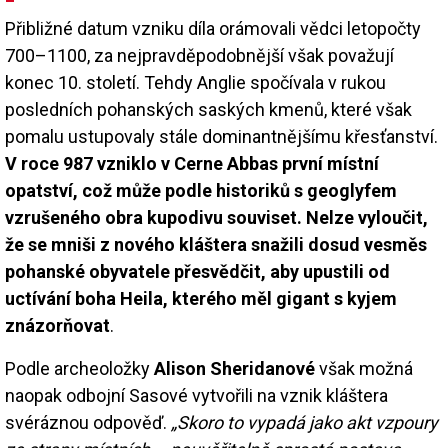
Přibližné datum vzniku díla orámovali vědci letopočty
700–1100, za nejpravděpodobnější však považují
konec 10. století. Tehdy Anglie spočívala v rukou
posledních pohanských saských kmenů, které však
pomalu ustupovaly stále dominantnějšímu křesťanství.
V roce 987 vzniklo v Cerne Abbas první místní
opatství, což může podle historiků s geoglyfem
vzrušeného obra kupodivu souviset. Nelze vyloučit,
že se mniši z nového kláštera snažili dosud vesměs
pohanské obyvatele přesvědčit, aby upustili od
uctívání boha Heila, kterého měl gigant s kyjem
znázorňovat
.
Podle archeoložky
Alison Sheridanové
však možná
naopak odbojní Sasové vytvořili na vznik kláštera
svéráznou odpověď.
„Skoro to vypadá jako akt vzpoury