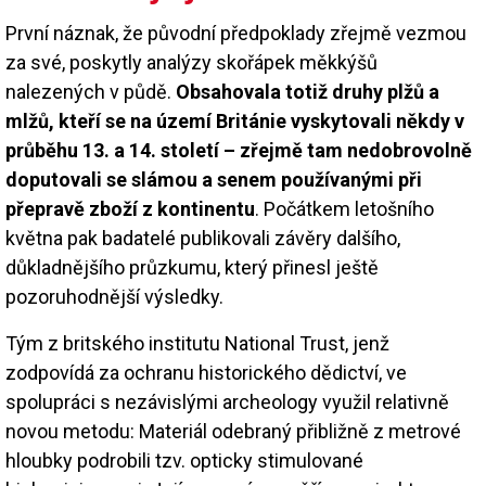
První náznak, že původní předpoklady zřejmě vezmou
za své, poskytly analýzy skořápek měkkýšů
nalezených v půdě.
Obsahovala totiž druhy plžů a
mlžů, kteří se na území Británie vyskytovali někdy v
průběhu 13. a 14. století – zřejmě tam nedobrovolně
doputovali se slámou a senem používanými při
přepravě zboží z kontinentu
. Počátkem letošního
května pak badatelé publikovali závěry dalšího,
důkladnějšího průzkumu, který přinesl ještě
pozoruhodnější výsledky.
Tým z britského institutu National Trust, jenž
zodpovídá za ochranu historického dědictví, ve
spolupráci s nezávislými archeology využil relativně
novou metodu: Materiál odebraný přibližně z metrové
hloubky podrobili tzv. opticky stimulované