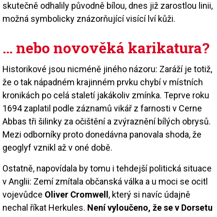
skutečně odhalily původně bílou, dnes již zarostlou linii,
možná symbolicky znázorňující visící lví kůži.
… nebo novověká karikatura?
Historikové jsou nicméně jiného názoru: Zaráží je totiž,
že o tak nápadném krajinném prvku chybí v místních
kronikách po celá staletí jakákoliv zmínka. Teprve roku
1694 zaplatil podle záznamů vikář z farnosti v Cerne
Abbas tři šilinky za očištění a zvýraznění bílých obrysů.
Mezi odborníky proto donedávna panovala shoda, že
geoglyf vznikl až v oné době.
Ostatně, napovídala by tomu i tehdejší politická situace
v Anglii: Zemí zmítala občanská válka a u moci se ocitl
vojevůdce
Oliver Cromwell
, který si navíc údajně
nechal říkat Herkules.
Není vyloučeno, že se v Dorsetu