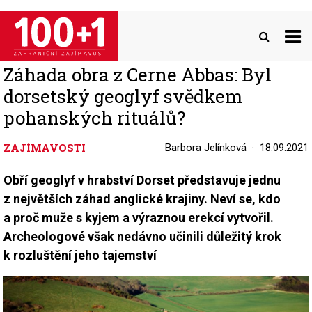
Přejít
k
hlavnímu
obsahu
Záhada obra z Cerne Abbas: Byl
dorsetský geoglyf svědkem
pohanských rituálů?
ZAJÍMAVOSTI
Barbora Jelínková
18.09.2021
Obří geoglyf v hrabství Dorset představuje jednu
z největších záhad anglické krajiny. Neví se, kdo
a proč muže s kyjem a výraznou erekcí vytvořil.
Archeologové však nedávno učinili důležitý krok
k rozluštění jeho tajemství