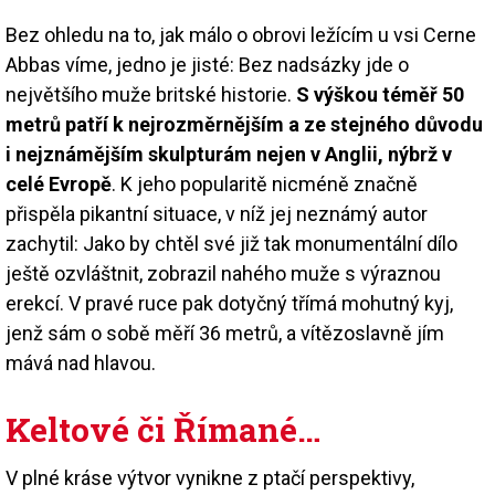
Bez ohledu na to, jak málo o obrovi ležícím u vsi Cerne
Abbas víme, jedno je jisté: Bez nadsázky jde o
největšího muže britské historie.
S výškou téměř 50
metrů patří k nejrozměrnějším a ze stejného důvodu
i nejznámějším skulpturám nejen v Anglii, nýbrž v
celé Evropě
. K jeho popularitě nicméně značně
přispěla pikantní situace, v níž jej neznámý autor
zachytil: Jako by chtěl své již tak monumentální dílo
ještě ozvláštnit, zobrazil nahého muže s výraznou
erekcí. V pravé ruce pak dotyčný třímá mohutný kyj,
jenž sám o sobě měří 36 metrů, a vítězoslavně jím
mává nad hlavou.
Keltové či Římané…
V plné kráse výtvor vynikne z ptačí perspektivy,