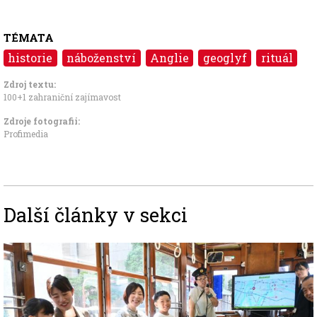
TÉMATA
historie
náboženství
Anglie
geoglyf
rituál
Zdroj textu:
100+1 zahraniční zajímavost
Zdroje fotografii:
Profimedia
Další články v sekci
Image