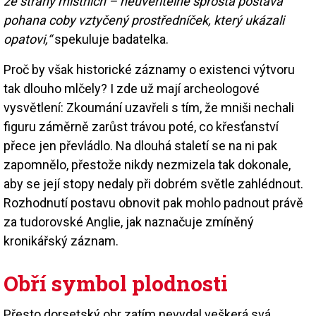
ze strany místních – neuvěřitelně sprostá postava
pohana coby vztyčený prostředníček, který ukázali
opatovi,“
spekuluje badatelka.
Proč by však historické záznamy o existenci výtvoru
tak dlouho mlčely? I zde už mají archeologové
vysvětlení: Zkoumání uzavřeli s tím, že mniši nechali
figuru záměrně zarůst trávou poté, co křesťanství
přece jen převládlo. Na dlouhá staletí se na ni pak
zapomnělo, přestože nikdy nezmizela tak dokonale,
aby se její stopy nedaly při dobrém světle zahlédnout.
Rozhodnutí postavu obnovit pak mohlo padnout právě
za tudorovské Anglie, jak naznačuje zmíněný
kronikářský záznam.
Obří symbol plodnosti
Přesto dorsetský obr zatím nevydal veškerá svá