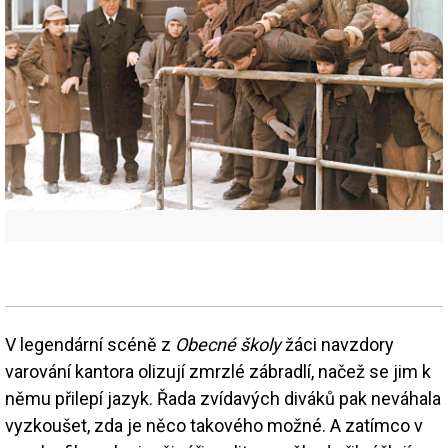
V legendární scéně z
Obecné školy
žáci navzdory
varování kantora olizují zmrzlé zábradlí, načež se jim k
němu přilepí jazyk. Řada zvídavých diváků pak neváhala
vyzkoušet, zda je něco takového možné. A zatímco v