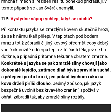
mnoha filmech si režiséři realitu poněkud přikrášlují, v
tomto případě se Jan Svěrák nemýlil.
TIP:
Vystydne nápoj rychleji, když se míchá?
Při kontaktu jazyka se zmrzlým kovem skutečně hrozí,
že se k němu tkáň přilepí. V teplotách pod bodem
mrazu totiž zábradlí či jiný kovový předmět coby dobrý
vodič okamžitě odčerpá teplo z té části těla, jež se ho
dotkne, a případná přítomná tekutina obratem zmrzne.
Konkrétně u jazyka se pak zmrzlé sliny chovají jako
dokonalé lepidlo, zatímco dlaň bývá zpravidla suchá,
a přilepení proto hrozí, jen pokud bychom ruku na
kovu drželi příliš dlouho
. Jediný způsob, jak jazyk
bezpečně uvolnit bez krvavého zranění, spočívá v
ohřátí zábradlí tak, aby zmrzlé sliny roztály.