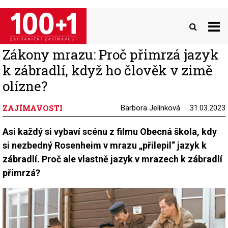
Přejít
k
hlavnímu
obsahu
Zákony mrazu: Proč přimrzá jazyk
k zábradlí, když ho člověk v zimě
olízne?
ZAJÍMAVOSTI
Barbora Jelínková
31.03.2023
Asi každý si vybaví scénu z filmu Obecná škola, kdy
si nezbedný Rosenheim v mrazu „přilepil“ jazyk k
zábradlí. Proč ale vlastně jazyk v mrazech k zábradlí
přimrzá?