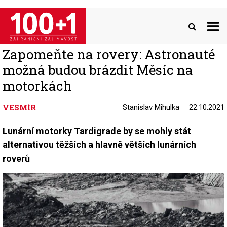
Přejít
k
hlavnímu
obsahu
Zapomeňte na rovery: Astronauté
možná budou brázdit Měsíc na
motorkách
VESMÍR
Stanislav Mihulka
22.10.2021
Lunární motorky Tardigrade by se mohly stát
alternativou těžších a hlavně větších lunárních
roverů