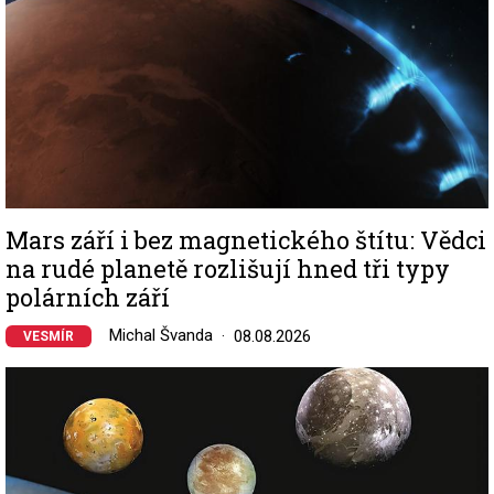
Mars září i bez magnetického štítu: Vědci
na rudé planetě rozlišují hned tři typy
polárních září
Michal Švanda
08.08.2026
VESMÍR
Image