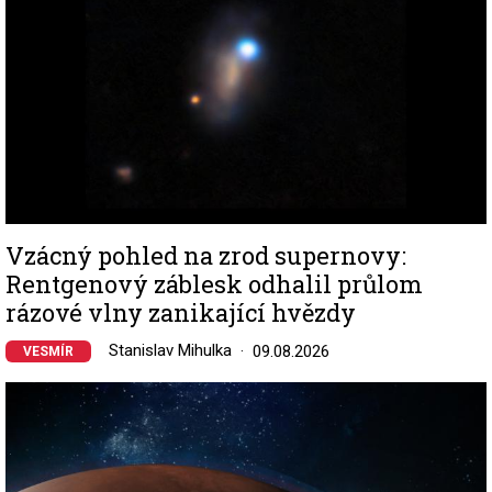
Vzácný pohled na zrod supernovy:
Rentgenový záblesk odhalil průlom
rázové vlny zanikající hvězdy
Stanislav Mihulka
09.08.2026
VESMÍR
Image