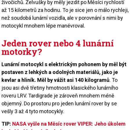
živočichů. Želvušky by měly jezdit po Měsíci rychlostí
až 15 kilometrů za hodinu. To je sice jen o málo rychleji,
než soudobá lunární vozidla, ale v porovnání s nimi by
motocykl mnohem lépe manévroval.
Jeden rover nebo 4 lunární
motorky?
Lunární motocykl s elektrickým pohonem by měl být
postaven z lehkých a odolných materiálů, jako je
kevlar a hliník. Měl by vážit asi 140 kilogramů
. To
jsou asi dvě třetiny hmotnosti klasického lunárního
roveru LRV. Tardigrade je zároveň mnohem méně
objemný. Do prostoru pro jeden lunární rover by se
vešly 3 až 4 tyto motocykly.
TIP:
NASA vyšle na Měsíc rover VIPER: Jeho úkolem