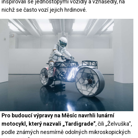
inspirovali se jednostopými vozidly a vznášedly, na
nichž se často vozí jejich hrdinové.
Pro budoucí výpravy na Měsíc navrhli lunární
motocykl, který nazvali „Tardigrade“
, čili „Želvuška“,
podle známých nesmírně odolných mikroskopických