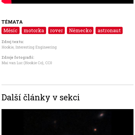
TÉMATA
Měsíc
motorka
rover
Německo
astronaut
Zdroj textu:
Hookie
,
Interesting Engineering
Zdroje fotografii:
Mai van Luc (Hookie Co)
,
CC0
Další články v sekci
Image