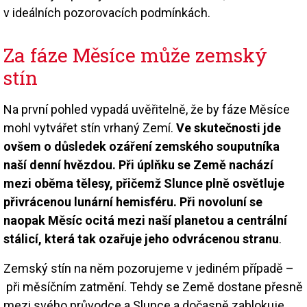
v ideálních pozorovacích podmínkách.
Za fáze Měsíce může zemský
stín
Na první pohled vypadá uvěřitelně, že by fáze Měsíce
mohl vytvářet stín vrhaný Zemí.
Ve skutečnosti jde
ovšem o důsledek ozáření zemského souputníka
naší denní hvězdou. Při úplňku se Země nachází
mezi oběma tělesy, přičemž Slunce plně osvětluje
přivrácenou lunární hemisféru. Při novoluní se
naopak Měsíc ocitá mezi naší planetou a centrální
stálicí, která tak ozařuje jeho odvrácenou stranu
.
Zemský stín na něm pozorujeme v jediném případě –
při měsíčním zatmění. Tehdy se Země dostane přesně
mezi svého průvodce a Slunce a dočasně zablokuje