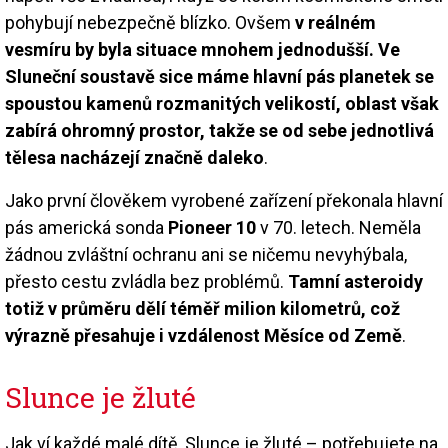
pohybují nebezpečně blízko. Ovšem
v reálném
vesmíru by byla situace mnohem jednodušší. Ve
Sluneční soustavě sice máme hlavní pás planetek se
spoustou kamenů rozmanitých velikostí, oblast však
zabírá ohromný prostor, takže se od sebe jednotlivá
tělesa nacházejí značně daleko
.
Jako první člověkem vyrobené zařízení překonala hlavní
pás americká sonda
Pioneer 10
v 70. letech. Neměla
žádnou zvláštní ochranu ani se ničemu nevyhýbala,
přesto cestu zvládla bez problémů.
Tamní asteroidy
totiž v průměru dělí téměř milion kilometrů, což
výrazně přesahuje i vzdálenost Měsíce od Země
.
Slunce je žluté
Jak ví každé malé dítě, Slunce je žluté – potřebujete na