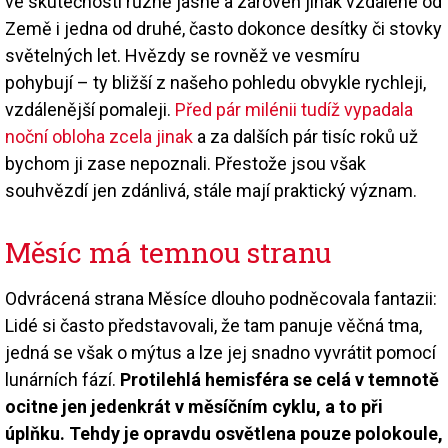
ve skutečnosti různě jasné a zároveň jinak vzdálené od
Země i jedna od druhé, často dokonce desítky či stovky
světelných let. Hvězdy se rovněž ve vesmíru
pohybují – ty bližší z našeho pohledu obvykle rychleji,
vzdálenější pomaleji.
Před pár milénii tudíž vypadala
noční obloha zcela jinak
a za dalších pár tisíc roků už
bychom ji zase nepoznali. Přestože jsou však
souhvězdí jen zdánlivá, stále mají praktický význam.
Měsíc má temnou stranu
Odvrácená strana Měsíce dlouho podněcovala fantazii:
Lidé si často představovali, že tam panuje věčná tma,
jedná se však o mýtus a lze jej snadno vyvrátit pomocí
lunárních fází.
Protilehlá hemisféra se celá v temnotě
ocitne jen jedenkrát v měsíčním cyklu, a to při
úplňku. Tehdy je opravdu osvětlena pouze polokoule,