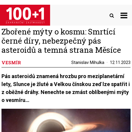
Přejít
k
hlavnímu
obsahu
Zbořené mýty o kosmu: Smrtící
černé díry, nebezpečný pás
asteroidů a temná strana Měsíce
VESMÍR
Stanislav Mihulka
12.11.2023
Pás asteroidů znamená hrozbu pro meziplanetární
lety, Slunce je žluté a Velkou čínskou zeď lze spatřit i
z oběžné dráhy. Nenechte se zmást oblíbenými mýty
o vesmíru…