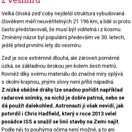
Velká čínská zeď coby nejdelší struktura vybudovaná
člověkem měří neuvěřitelných 21 196 km, a lidé si proto
často představovali, že musí být viditelná i z kosmu.
Zmíněný názor byl populární především ve 30. letech,
ještě před prvními lety do vesmíru.
Zeď je sice extrémně dlouhá, ale zároveň poměrně
úzká, se základnou širokou jen kolem šesti metrů.
Rovněž díky svému materiálu do značné míry splývá
s okolní krajinou, jinými slovy není příliš nápadná.
Z nízké oběžné dráhy lze snadno pořídit například
radarové snímky, na nichž je dobře patrná, nebo se
dá použít dalekohled. Astronauti ji však nevidí, jak
potvrdil i Chris Hadfield, který v roce 2013 velel
posádce ISS a snažil se linii stavby na Zemi najít
.
Podle něj to pouhýma očima není možné, a to ani