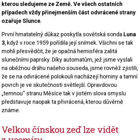
kterou sledujeme ze Země. Ve všech ostatních
případech vždy přinejmenším část odvrácené strany
ozařuje Slunce
.
První hmatatelný důkaz poskytla sovětská sonda
Luna
3
, když v roce 1959 pořídila její snímek. Všichni se tak
mohli přesvědčit, že je opačná hemisféra zalitá
slunečními paprsky. Díky automatům, jež jsme vyslali
na oběžnou dráhu našeho souseda, jsme rovněž zjistili,
že se na odvrácené polokouli nacházejí horniny a tamní
povrch je ve skutečnosti světlejší. Opravdovou
„temnou“ stranu Měsíce tak v jistém slova smyslu
představuje naopak ta přivrácená, kterou důvěrně
známe.
Velkou čínskou zeď lze vidět
z vesmíru