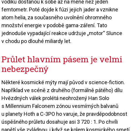
vodíku dostanou k sobě až na méně než jeden
femtometr. Poté dojde k fúzi jejich jader a vznikne
atom helia, za současného uvolnění ohromného
množství energie v podobě gama-záření. Tato
jednoduše vypadající reakce udržuje „motor“ Slunce
v chodu po dlouhé miliardy let.
Průlet hlavním pásem je velmi
nebezpečný
Některé kosmické mýty mají původ v science-fiction.
Například ve scéně z druhého (formálně pátého) dílu
Hvězdných válek prolétá neohrožený Han Solo
s Millennium Falconem zónou vesmírných balvanů
u planety Hoth a C-3PO ho varuje, že pravděpodobnost
úspěšného průletu dosahuje asi 3 720 : 1. Po chvíli
napětí vše zvládnou, i když se kolem kosmického smetí