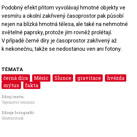
Podobný efekt přitom vyvolávají hmotné objekty ve
vesmíru a okolní zakřivený časoprostor pak působí
nejen na blízká hmotná tělesa, ale také na nehmotné
světelné paprsky, protože jím rovněž prolétají.
V případě černé díry je časoprostor zakřivený až
k nekonečnu, takže se nedostanou ven ani fotony.
TÉMATA
černá díra
Měsíc
Slunce
gravitace
hvězda
mýtus
fakta
Zdroj textu:
Tajemství vesmíru
Zdroje fotografii:
Shutterstock