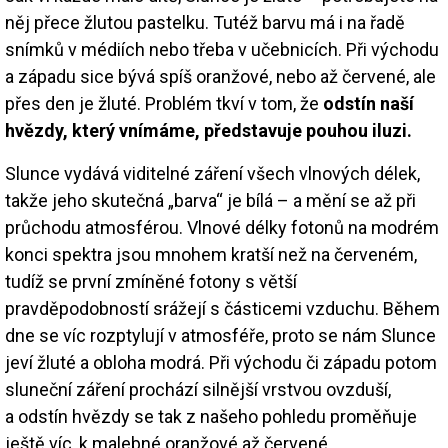
něj přece žlutou pastelku. Tutéž barvu má i na řadě
snímků v médiích nebo třeba v učebnicích. Při východu
a západu sice bývá spíš oranžové, nebo až červené, ale
přes den je žluté. Problém tkví v tom, že
odstín naší
hvězdy, který vnímáme, představuje pouhou iluzi.
Slunce vydává viditelné záření všech vlnových délek,
takže jeho skutečná „barva“ je bílá – a mění se až při
průchodu atmosférou. Vlnové délky fotonů na modrém
konci spektra jsou mnohem kratší než na červeném,
tudíž se první zmíněné fotony s větší
pravděpodobností srážejí s částicemi vzduchu. Během
dne se víc rozptylují v atmosféře, proto se nám Slunce
jeví žluté a obloha modrá. Při východu či západu potom
sluneční záření prochází silnější vrstvou ovzduší,
a odstín hvězdy se tak z našeho pohledu proměňuje
ještě víc, k malebné oranžové až červené.