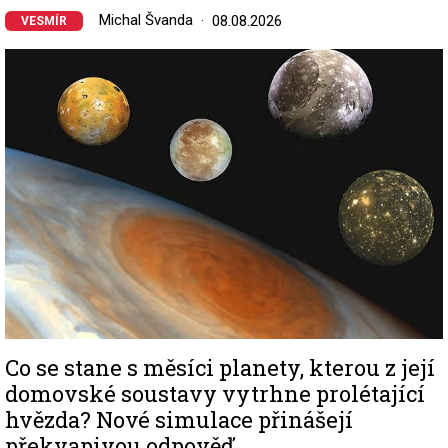
Michal Švanda
08.08.2026
VESMÍR
Image
Co se stane s měsíci planety, kterou z její
domovské soustavy vytrhne prolétající
hvězda? Nové simulace přinášejí
překvapivou odpověď