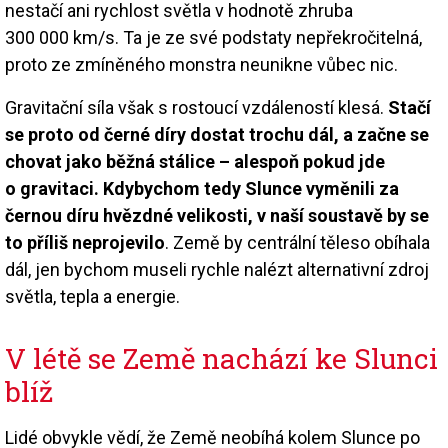
nestačí ani rychlost světla v hodnotě zhruba
300 000 km/s. Ta je ze své podstaty nepřekročitelná,
proto ze zmíněného monstra neunikne vůbec nic.
Gravitační síla však s rostoucí vzdáleností klesá.
Stačí
se proto od černé díry dostat trochu dál, a začne se
chovat jako běžná stálice – alespoň pokud jde
o gravitaci. Kdybychom tedy Slunce vyměnili za
černou díru hvězdné velikosti, v naší soustavě by se
to příliš neprojevilo
. Země by centrální těleso obíhala
dál, jen bychom museli rychle nalézt alternativní zdroj
světla, tepla a energie.
V létě se Země nachází ke Slunci
blíž
Lidé obvykle vědí, že Země neobíhá kolem Slunce po