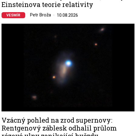
Einsteinova teorie relativity
Petr Broža
10.08.2026
VESMÍR
Image
Vzácný pohled na zrod supernovy:
Rentgenový záblesk odhalil průlom
rázové vlny zanikající hvězdy