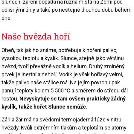
sluneční záření dopadá na různá místa na Zemi pod
odlišnými úhly a také po nestejně dlouhou dobu během
dne.
Naše hvězda hoří
Oheň, tak jak ho známe, potřebuje k hoření palivo,
vysokou teplotu a kyslík. Slunce, stejně jako většinu
hvězd, tvoří převážně vodík a helium. Druhý zmíněný
prvek je inertní a nehoří. Vodík je však hořlavý velmi,
takže palivo naše stálice má. Na jejím povrchu pak
panují teploty kolem 5 500 °C a směrem do středu dál
rostou.
Nevyskytuje se tam ovšem prakticky žádný
kyslík, takže hořet Slunce nemůže
.
Záři a žár má na svědomí termojaderná fúze v nitru
hvězdy. Kvůli extrémním tlakům a teplotám se atomy