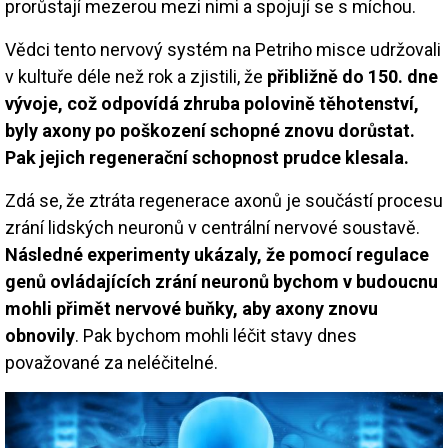
prorůstají mezerou mezi nimi a spojují se s míchou.
Vědci tento nervový systém na Petriho misce udržovali
v kultuře déle než rok a zjistili, že
přibližně do 150. dne
vývoje, což odpovídá zhruba polovině těhotenství,
byly axony po poškození schopné znovu dorůstat.
Pak jejich regenerační schopnost prudce klesala.
Zdá se, že ztráta regenerace axonů je součástí procesu
zrání lidských neuronů v centrální nervové soustavě.
Následné experimenty ukázaly, že pomocí regulace
genů ovládajících zrání neuronů bychom v budoucnu
mohli přimět nervové buňky, aby axony znovu
obnovily
. Pak bychom mohli léčit stavy dnes
považované za neléčitelné.
Image