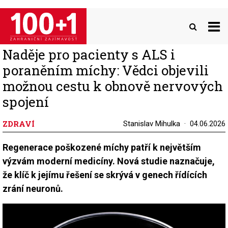
Přejít
k
hlavnímu
obsahu
Naděje pro pacienty s ALS i
poraněním míchy: Vědci objevili
možnou cestu k obnově nervových
spojení
ZDRAVÍ
Stanislav Mihulka
04.06.2026
Regenerace poškozené míchy patří k největším
výzvám moderní medicíny. Nová studie naznačuje,
že klíč k jejímu řešení se skrývá v genech řídících
zrání neuronů.