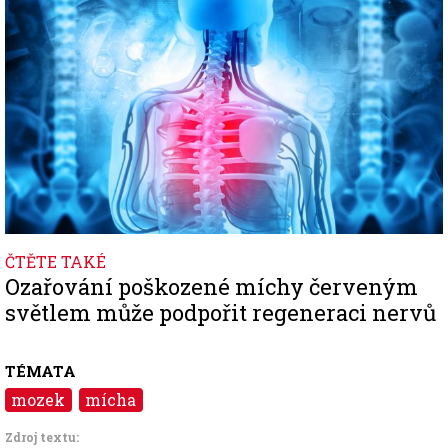
ČTĚTE TAKÉ
Ozařování poškozené míchy červeným
světlem může podpořit regeneraci nervů
TÉMATA
mozek
mícha
Zdroj textu: