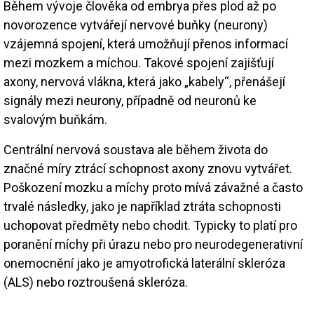
Během vývoje člověka od embrya přes plod až po
novorozence vytvářejí nervové buňky (neurony)
vzájemná spojení, která umožňují přenos informací
mezi mozkem a míchou. Takové spojení zajišťují
axony, nervová vlákna, která jako „kabely“, přenášejí
signály mezi neurony, případně od neuronů ke
svalovým buňkám.
Centrální nervová soustava ale během života do
značné míry ztrácí schopnost axony znovu vytvářet.
Poškození mozku a míchy proto mívá závažné a často
trvalé následky, jako je například ztráta schopnosti
uchopovat předměty nebo chodit. Typicky to platí pro
poranění míchy při úrazu nebo pro neurodegenerativní
onemocnění jako je amyotrofická laterální skleróza
(ALS) nebo roztroušená skleróza.