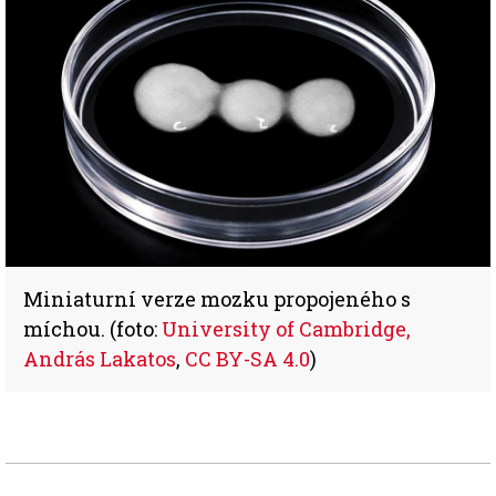
Miniaturní verze mozku propojeného s
míchou. (foto:
University of Cambridge,
András Lakatos
,
CC BY-SA 4.0
)