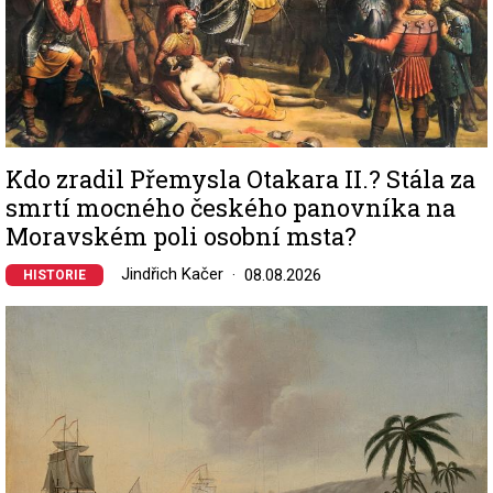
Kdo zradil Přemysla Otakara II.? Stála za
smrtí mocného českého panovníka na
Moravském poli osobní msta?
Jindřich Kačer
08.08.2026
HISTORIE
Image