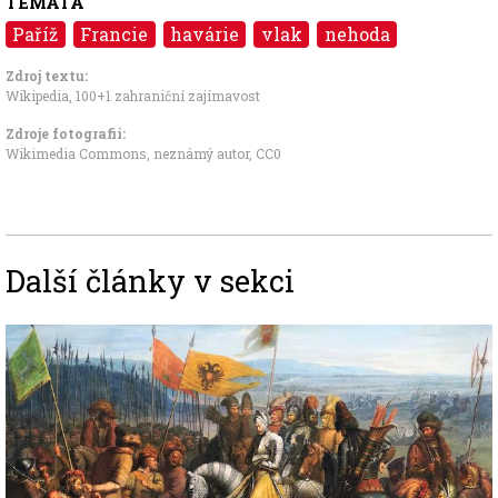
TÉMATA
Paříž
Francie
havárie
vlak
nehoda
Zdroj textu:
Wikipedia, 100+1 zahraniční zajímavost
Zdroje fotografii:
Wikimedia Commons, neznámý autor
,
CC0
Další články v sekci
Image