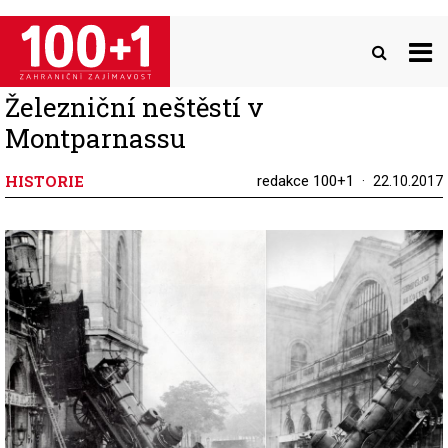
Přejít
k
hlavnímu
obsahu
Železniční neštěstí v
Montparnassu
HISTORIE
redakce 100+1
22.10.2017