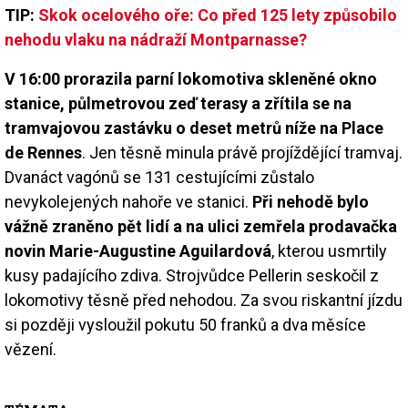
TIP:
Skok ocelového oře: Co před 125 lety způsobilo
nehodu vlaku na nádraží Montparnasse?
V 16:00 prorazila parní lokomotiva skleněné okno
stanice, půlmetrovou zeď terasy a zřítila se na
tramvajovou zastávku o deset metrů níže na Place
de Rennes
. Jen těsně minula právě projíždějící tramvaj.
Dvanáct vagónů se 131 cestujícími zůstalo
nevykolejených nahoře ve stanici.
Při nehodě bylo
vážně zraněno pět lidí a na ulici zemřela prodavačka
novin Marie-Augustine Aguilardová
, kterou usmrtily
kusy padajícího zdiva. Strojvůdce Pellerin seskočil z
lokomotivy těsně před nehodou. Za svou riskantní jízdu
si později vysloužil pokutu 50 franků a dva měsíce
vězení.