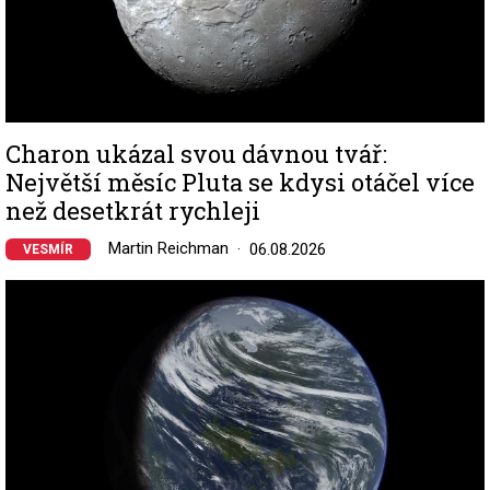
Charon ukázal svou dávnou tvář:
Největší měsíc Pluta se kdysi otáčel více
než desetkrát rychleji
Martin Reichman
06.08.2026
VESMÍR
Image