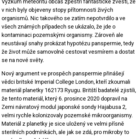
Výzkum meteoritů občas zpestří fantastické zvěsti, že
v nich byly objeveny stopy přítomnosti živých
organismů. Nic takového se zatím nepotvrdilo a ve
všech známých případech se ukázalo, že jde o
kontaminaci pozemskými organismy. Zároveň ale
neustávají snahy prokázat hypotézu panspermie, tedy
že život může samovolně cestovat vesmírem a dostat
se na nové světy.
Nový argument ve prospěch panspermie přinášejí
vědci britské Imperial College London, kteří zkoumali
materiál planetky 162173 Ryugu. Britští badatelé zjistili,
že tento materiál, který 6. prosince 2020 dopravil na
Zemi návratový modul japonské sondy Hajabusa 2,
velmi rychle kolonizovaly pozemské mikroorganismy.
Materiál z planetky je sice uložený ve velmi přísně
sterilních podmínkách, ale jak se zdá, pro mikroby to