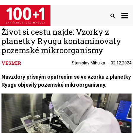
Přejít
k
hlavnímu
obsahu
Život si cestu najde: Vzorky z
planetky Ryugu kontaminovaly
pozemské mikroorganismy
VESMÍR
Stanislav Mihulka
02.12.2024
Navzdory přísným opatřením se ve vzorku z planetky
Ryugu objevily pozemské mikroorganismy.