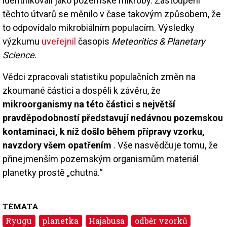
identifikovali jako pozemské mikroby. Zastoupení
těchto útvarů se měnilo v čase takovým způsobem, že
to odpovídalo mikrobiálním populacím. Výsledky
výzkumu
uveřejnil
časopis
Meteoritics & Planetary
Science
.
Vědci zpracovali statistiku populačních změn na
zkoumané částici a dospěli k závěru, že
mikroorganismy na této částici s největší
pravděpodobností představují nedávnou pozemskou
kontaminaci, k níž došlo během přípravy vzorku,
navzdory všem opatřením
. Vše nasvědčuje tomu, že
přinejmenším pozemským organismům materiál
planetky prostě „chutná.“
TÉMATA
Ryugu
planetka
Hajabusa
odběr vzorků