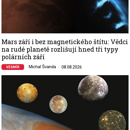
Mars září i bez magnetického štítu: Vědci
na rudé planetě rozlišují hned tři typy
polárních září
Michal Švanda
08.08.2026
VESMÍR
Image