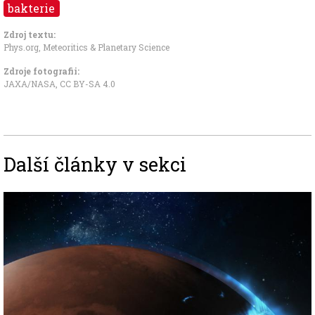
bakterie
Zdroj textu:
Phys.org
,
Meteoritics & Planetary Science
Zdroje fotografii:
JAXA/NASA
,
CC BY-SA 4.0
Další články v sekci
Image