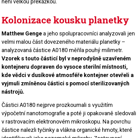
není velkou překážkou.
Kolonizace kousku planetky
Matthew Genge
a jeho spolupracovníci analyzovali jen
velmi malou část dovezeného materiálu planetky –
analyzovaná částice A0180 měřila pouhý milimetr.
Vzorek s touto částicí byl v neprodyšně uzavřeném
kontejneru dopraven do vysoce sterilní místnosti,
kde vědci v dusíkové atmosféře kontejner otevřeli a
vyjmuli zmíněnou částici s pomocí sterilizovaných
nástrojů.
Částici A0180 nejprve prozkoumali s využitím
výpočetní nanotomografie a poté ji opakovaně sledovali
v rastrovacím elektronovém mikroskopu. Na povrchu
částice nalezli tyčinky a vlákna organické hmoty, které