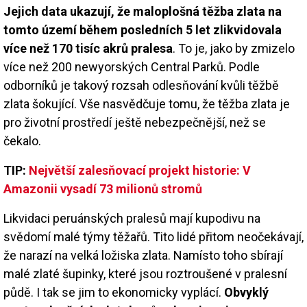
Jejich data ukazují, že maloplošná těžba zlata na
tomto území během posledních 5 let zlikvidovala
více než 170 tisíc akrů pralesa
. To je, jako by zmizelo
více než 200 newyorských Central Parků. Podle
odborníků je takový rozsah odlesňování kvůli těžbě
zlata šokující. Vše nasvědčuje tomu, že těžba zlata je
pro životní prostředí ještě nebezpečnější, než se
čekalo.
TIP:
Největší zalesňovací projekt historie: V
Amazonii vysadí 73 milionů stromů
Likvidaci peruánských pralesů mají kupodivu na
svědomí malé týmy těžařů. Tito lidé přitom neočekávají,
že narazí na velká ložiska zlata. Namísto toho sbírají
malé zlaté šupinky, které jsou roztroušené v pralesní
půdě. I tak se jim to ekonomicky vyplácí.
Obvyklý