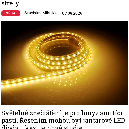
střely
Stanislav Mihulka
07.08.2026
VĚDA
Image
Světelné znečištění je pro hmyz smrtící
pastí. Řešením mohou být jantarové LED
diody, ukazuje nová studie