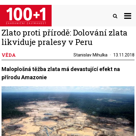
Přejít
k
hlavnímu
obsahu
Zlato proti přírodě: Dolování zlata
likviduje pralesy v Peru
VĚDA
Stanislav Mihulka
13.11.2018
Maloplošná těžba zlata má devastující efekt na
přírodu Amazonie