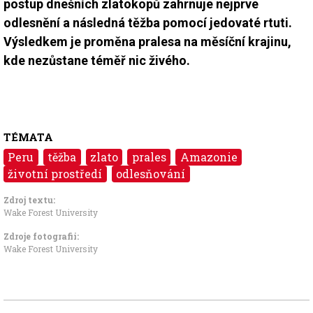
postup dnešních zlatokopů zahrnuje nejprve
odlesnění a následná těžba pomocí jedovaté rtuti.
Výsledkem je proměna pralesa na měsíční krajinu,
kde nezůstane téměř nic živého.
TÉMATA
Peru
těžba
zlato
prales
Amazonie
životní prostředí
odlesňování
Zdroj textu:
Wake Forest University
Zdroje fotografii:
Wake Forest University