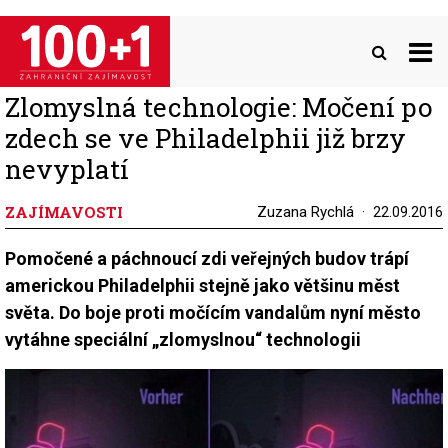
Přejít
k
hlavnímu
obsahu
Zlomyslná technologie: Močení po
zdech se ve Philadelphii již brzy
nevyplatí
ZAJÍMAVOSTI
Zuzana Rychlá
22.09.2016
Pomočené a páchnoucí zdi veřejných budov trápí
americkou Philadelphii stejně jako většinu měst
světa. Do boje proti močícím vandalům nyní město
vytáhne speciální „zlomyslnou“ technologii