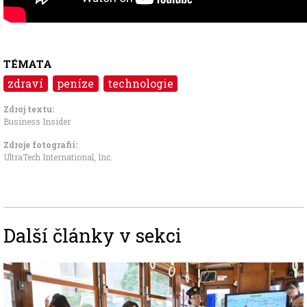
TÉMATA
zdraví
peníze
technologie
Zdroj textu:
Business Insider
Zdroje fotografii:
UltraTech International, Inc.
Další články v sekci
Image