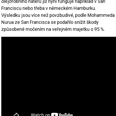
olejofobního nátěru již nyní funguje například v San
Franciscu nebo třeba v německém Hamburku.
Výsledku jsou více než povzbudivé, podle Mohammeda
Nurua ze San Francisca se podařilo snížit škody
způsobené močením na veřejném majetku o 95 %.