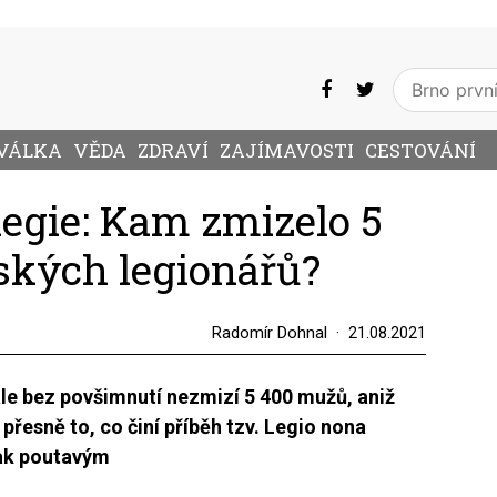
VÁLKA
VĚDA
ZDRAVÍ
ZAJÍMAVOSTI
CESTOVÁNÍ
legie: Kam zmizelo 5
mských legionářů?
Radomír Dohnal
21.08.2021
ale bez povšimnutí nezmizí 5 400 mužů, aniž
přesně to, co činí příběh tzv. Legio nona
tak poutavým