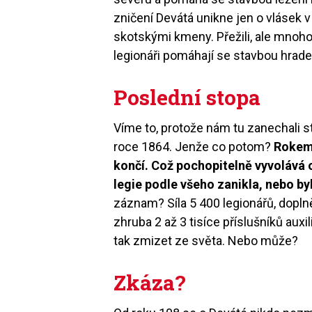
zničení Devátá unikne jen o vlásek v
skotskými kmeny. Přežili, ale mnoho
legionáři pomáhají se stavbou hrade
Poslední stopa
Víme to, protože nám tu zanechali 
roce 1864. Jenže co potom?
Rokem
končí. Což pochopitelně vyvolává 
legie podle všeho zanikla, nebo b
záznam? Síla 5 400 legionářů, dopl
zhruba 2 až 3 tisíce příslušníků au
tak zmizet ze světa. Nebo může?
Zkáza?