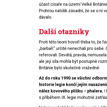
účast císaře na území Velké Británi
Prohrou natolik zásadní, že se o ní 
dávalo.
Další otazníky
Proti této teorii hovoří třeba to, že f
„barbaři“ určitě nenechali pro sebe
referovali. Devátá, pravda, nemusela
ale její síla mohla být postupně roz
Británie bylo skutečně vražedné.
Až do roku 1990 se všichni odborn
historie legie končí jejím nasazen
nález kovového plíšku – phalera.
I
s příběhem IX. legie mohutně zatřás