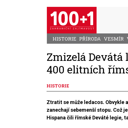
Přejít
k
hlavnímu
obsahu
HISTORIE
PŘÍRODA
VESMÍR
Zmizelá Devátá 
400 elitních ří
HISTORIE
Ztratit se může ledacos. Obvykle 
zanechají sebemenší stopu. Což je 
Hispana čili římské Deváté legie, 