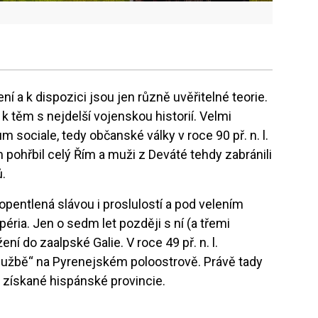
í a k dispozici jsou jen různě uvěřitelné teorie.
 k těm s nejdelší vojenskou historií. Velmi
 sociale, tedy občanské války v roce 90 př. n. l.
 pohřbil celý Řím a muži z Deváté tehdy zabránili
ů.
a opentlená slávou i proslulostí a pod velením
éria. Jen o sedm let později s ní (a třemi
í do zaalpské Galie. V roce 49 př. n. l.
 službě“ na Pyrenejském poloostrově. Právě tady
e získané hispánské provincie.