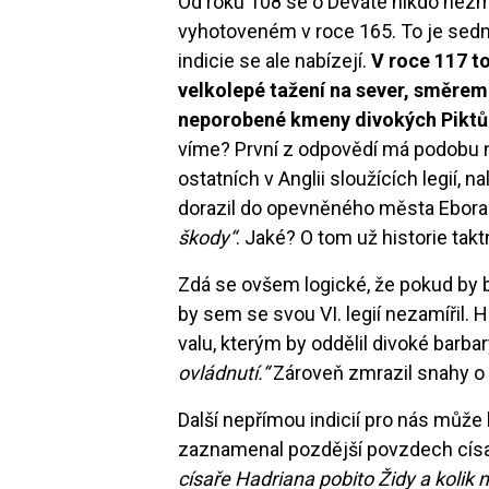
Od roku 108 se o Deváté nikdo nezmi
vyhotoveném v roce 165. To je sedma
indicie se ale nabízejí.
V roce 117 to
velkolepé tažení na sever, směrem
neporobené kmeny divokých Piktů
víme? První z odpovědí má podobu 
ostatních v Anglii sloužících legií, 
dorazil do opevněného města Ebor
škody“
. Jaké? O tom už historie takt
Zdá se ovšem logické, že pokud by by
by sem se svou VI. legií nezamířil. 
valu, kterým by oddělil divoké barbar
ovládnutí.“
Zároveň zmrazil snahy o 
Další nepřímou indicií pro nás může
zaznamenal pozdější povzdech císa
císaře Hadriana pobito Židy a kolik n