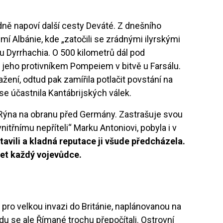
dně napoví další cesty Deváté. Z dnešního
mí Albánie, kde „zatočili se zrádnými ilyrskými
u Dyrrhachia. O 500 kilometrů dál pod
 jeho protivníkem Pompeiem v bitvě u Farsálu.
ažení, odtud pak zamířila potlačit povstání na
 se účastnila Kantábrijských válek.
í Rýna na obranu před Germány. Zastrašuje svou
vnitřnímu nepříteli“ Marku Antoniovi, pobyla i v
tavili a kladná reputace ji všude předcházela.
elet každý vojevůdce.
i pro velkou invazi do Británie, naplánovanou na
du se ale Římané trochu přepočítali. Ostrovní