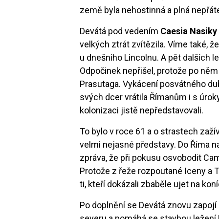
země byla nehostinná a plná nepřáte
Devátá pod vedením
Caesia Nasiky
velkých ztrát zvítězila. Víme také, 
u dnešního Lincolnu. A pět dalších l
Odpočinek nepřišel, protože po něm
Prasutaga. Vykácení posvátného dub
svých dcer vrátila Římanům i s úroky:
kolonizaci jistě nepředstavovali.
To bylo v roce 61 a o strastech zaží
velmi nejasné představy. Do Říma n
zpráva, že při pokusu osvobodit 
Protože z řeže rozpoutané Iceny a 
ti, kteří dokázali zbaběle ujet na kon
Po doplnění se Devátá znovu zapojí 
severu a pomáhá se stavbou ležení