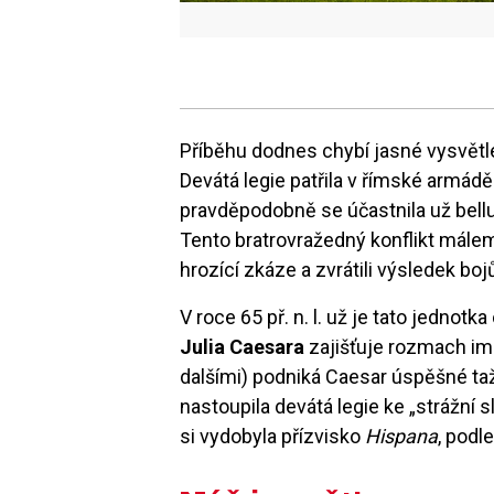
Příběhu dodnes chybí jasné vysvětlen
Devátá legie patřila v římské armádě
pravděpodobně se účastnila už bellum
Tento bratrovražedný konflikt málem
hrozící zkáze a zvrátili výsledek boj
V roce 65 př. n. l. už je tato jednotk
Julia Caesara
zajišťuje rozmach imp
dalšími) podniká Caesar úspěšné tažen
nastoupila devátá legie ke „strážní
si vydobyla přízvisko
Hispana
, podl