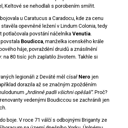
l, Keltové se nehodlali s porobením smířit.
bojovala u Caratucus a Caradocu, kde za cenu
že stavěla opevněné ležení v Lindum Colonia, tedy
et potlačovala povstání náčelníka
Venutia
.
 povstala
Boudicca
, manželka icenského krále
ového háje, povraždění druidů a znásilnění
 na 80 tisíc jich zaplatilo životem. Takhle si
vaných legionáři z Deváté měl císař
Nero
jen
apříklad dorazila až se značným zpožděním
Camulodunum
„hrdinně padli všichni opěšalí“
. Proč?
Trenovanty vedenými Boudiccou se zachránili jen
ích.
do boje. V roce 71 válčí s odbojnými Briganty ze
 Eboracum na území dnešního Yorku. Úplnému