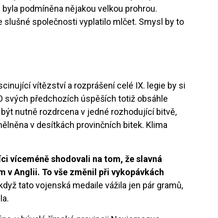
e byla podmíněna nějakou velkou prohrou.
ve slušné společnosti vyplatilo mlčet. Smysl by to
ascinující vítězství a rozprášení celé IX. legie by si
. O svých předchozích úspěších totiž obsáhle
 být nutně rozdrcena v jedné rozhodující bitvě,
mělněna v desítkách provinčních bitek. Klima
íci víceméně shodovali na tom, že slavná
ím v Anglii. To vše změnil při vykopávkách
 když tato vojenská medaile vážila jen pár gramů,
la.