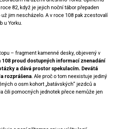
 roce 82, když je jejich noční tábor přepaden
 už jim nescházelo. A v roce 108 pak zcestovalí
b u Yorku.
stopu – fragment kamenné desky, objevený v
 108 proud dostupných informací znenadání
otázky a dává prostor spekulacím. Devátá
yla rozprášena
. Ale proč o tom neexistuje jediný
něných o osm kohort „batávských“ jezdců a
xilia čili pomocných jednotek přece nemůže jen