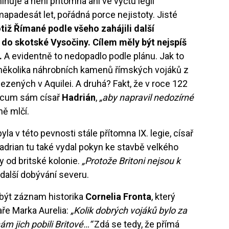
ňuje a není přítomna ani ve výčtu legií
padesát let, pořádná porce nejistoty. Jisté
tiž Římané podle všeho zahájili další
 do skotské Vysočiny. Cílem měly být nejspíš
.
A evidentně to nedopadlo podle plánu. Jak to
několika náhrobních kamenů římských vojáků z
nalezených v Aquilei. A druhá? Fakt, že v roce 122
acum sám císař
Hadrián
,
„aby napravil nedozírné
ně mlčí.
la v této pevnosti stále přítomna IX. legie, císař
Hadrian tu také vydal pokyn ke stavbě velkého
y od britské kolonie.
„Protože Britoni nejsou k
další dobývání severu.
 být záznam historika
Cornelia Fronta
, který
ře Marka Aurelia:
„Kolik dobrých vojáků bylo za
ám jich pobili Britové…“
Zdá se tedy, že přímá