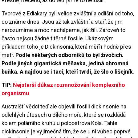
Přesněji řečeno, až do teď jsme to netušili.
Tvorové z Ediakary byli velice zvláštní a odlišní od toho,
co známe dnes. Jsou až tak zvláštní a staří, že jim
nerozumíme a moc nechápeme, jak žili. Zároveň to
často nejsou žádné titěrné fosilie. Ukázkovým
příkladem toho je Dickinsonia, která měří i hodně přes
metr.
Podle některých odborníků to byl živočich.
Podle jiných gigantická měňavka, jediná ohromná
buňka. A najdou se i tací, kteří tvrdí, že šlo o lišejník
.
TIP:
Nejstarší důkaz rozmnožování komplexního
organismu
Australští vědci teď ale objevili fosilii dickinsonie na
odlehlých útesech u Bílého moře, které se rozkládá
kolem polárního kruhu u poloostrova Kola. Tahle
dickinsonie je výjimečná tím, že se u ní vůbec poprvé