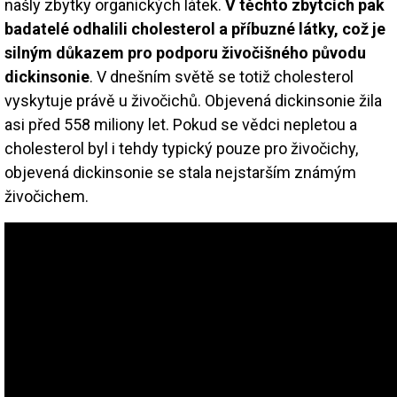
našly zbytky organických látek.
V těchto zbytcích pak
badatelé odhalili cholesterol a příbuzné látky, což je
silným důkazem pro podporu živočišného původu
dickinsonie
. V dnešním světě se totiž cholesterol
vyskytuje právě u živočichů. Objevená dickinsonie žila
asi před 558 miliony let. Pokud se vědci nepletou a
cholesterol byl i tehdy typický pouze pro živočichy,
objevená dickinsonie se stala nejstarším známým
živočichem.