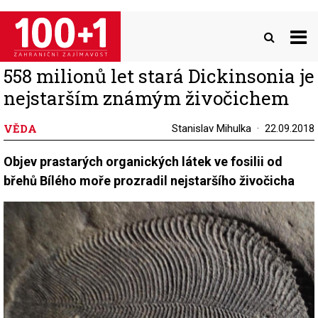
Přejít
k
hlavnímu
obsahu
558 milionů let stará Dickinsonia je
nejstarším známým živočichem
VĚDA
Stanislav Mihulka
22.09.2018
Objev prastarých organických látek ve fosilii od
břehů Bílého moře prozradil nejstaršího živočicha