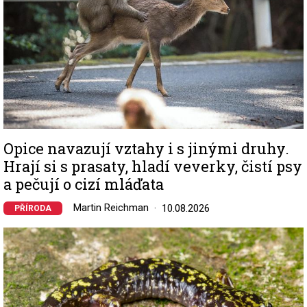
Opice navazují vztahy i s jinými druhy.
Hrají si s prasaty, hladí veverky, čistí psy
a pečují o cizí mláďata
Martin Reichman
10.08.2026
PŘÍRODA
Image