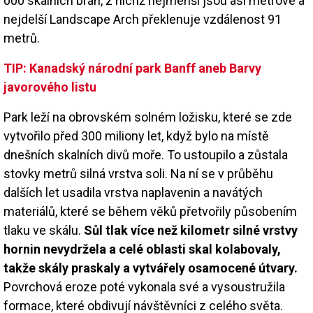
000 skalních bran, z nichž nejmenší jsou asi metrové a
nejdelší Landscape Arch překlenuje vzdálenost 91
metrů.
TIP: Kanadský národní park Banff aneb Barvy
javorového listu
Park leží na obrovském solném ložisku, které se zde
vytvořilo před 300 miliony let, když bylo na místě
dnešních skalních divů moře. To ustoupilo a zůstala
stovky metrů silná vrstva soli. Na ní se v průběhu
dalších let usadila vrstva naplavenin a navátých
materiálů, které se během věků přetvořily působením
tlaku ve skálu.
Sůl tlak více než kilometr silné vrstvy
hornin nevydržela a celé oblasti skal kolabovaly,
takže skály praskaly a vytvářely osamocené útvary.
Povrchová eroze poté vykonala své a vysoustružila
formace, které obdivují návštěvníci z celého světa.