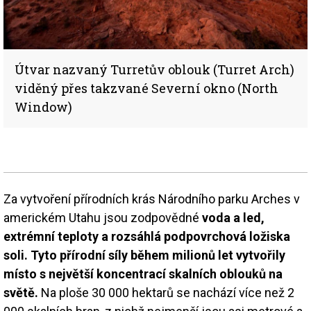
Útvar nazvaný Turretův oblouk (Turret Arch)
viděný přes takzvané Severní okno (North
Window)
Za vytvoření přírodních krás Národního parku Arches v
americkém Utahu jsou zodpovědné
voda a led,
extrémní teploty a rozsáhlá podpovrchová ložiska
soli. Tyto přírodní síly během milionů let vytvořily
místo s největší koncentrací skalních oblouků na
světě.
Na ploše 30 000 hektarů se nachází více než 2