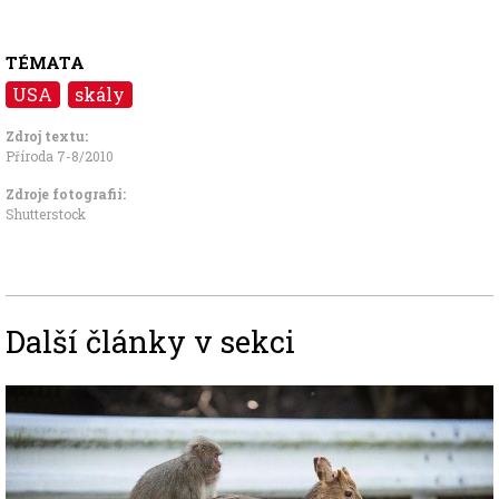
TÉMATA
USA
skály
Zdroj textu:
Příroda 7-8/2010
Zdroje fotografii:
Shutterstock
Další články v sekci
Image