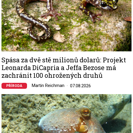
Spása za dvě stě milionů dolarů: Projekt
Leonarda DiCapria a Jeffa Bezose má
zachránit 100 ohrožených druhů
Martin Reichman
07.08.2026
PŘÍRODA
Image