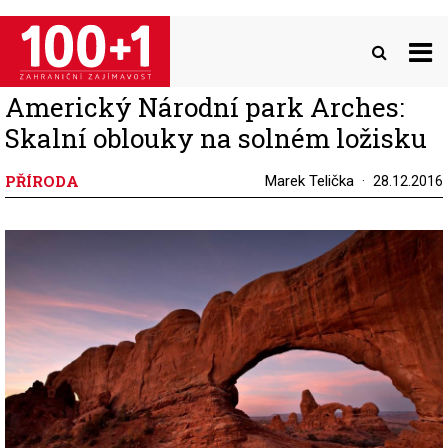
Přejít
k
hlavnímu
obsahu
Americký Národní park Arches:
Skalní oblouky na solném ložisku
PŘÍRODA
Marek Telička
28.12.2016