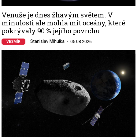
Venuše je dnes žhavým světem. V
minulosti ale mohla mít oceány, které
pokrývaly 90 % jejího povrchu
Stanislav Mihulka
05.08.2026
VESMÍR
Image