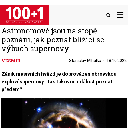
Přejít
k
hlavnímu
obsahu
Astronomové jsou na stopě
poznání, jak poznat blížící se
výbuch supernovy
VESMÍR
Stanislav Mihulka
18.10.2022
Zánik masivních hvězd je doprovázen obrovskou
explozí supernovy. Jak takovou událost poznat
předem?