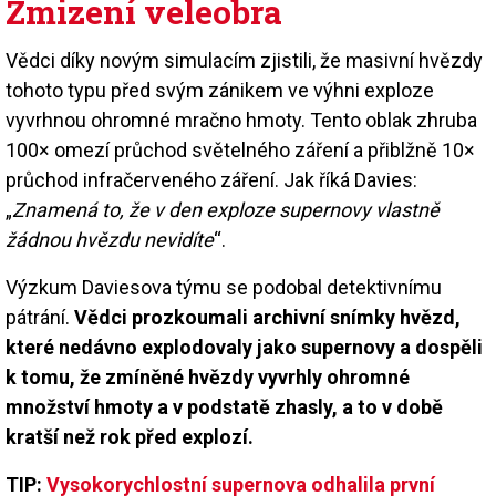
Zmizení veleobra
Vědci díky novým simulacím zjistili, že masivní hvězdy
tohoto typu před svým zánikem ve výhni exploze
vyvrhnou ohromné mračno hmoty. Tento oblak zhruba
100× omezí průchod světelného záření a přiblžně 10×
průchod infračerveného záření. Jak říká Davies:
„
Znamená to, že v den exploze supernovy vlastně
žádnou hvězdu nevidíte
“.
Výzkum Daviesova týmu se podobal detektivnímu
pátrání.
Vědci prozkoumali archivní snímky hvězd,
které nedávno explodovaly jako supernovy a dospěli
k tomu, že zmíněné hvězdy vyvrhly ohromné
množství hmoty a v podstatě zhasly, a to v době
kratší než rok před explozí.
TIP:
Vysokorychlostní supernova odhalila první