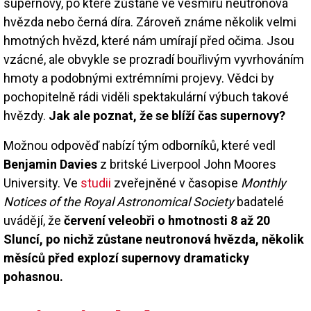
supernovy, po které zůstane ve vesmíru neutronová
hvězda nebo černá díra. Zároveň známe několik velmi
hmotných hvězd, které nám umírají před očima. Jsou
vzácné, ale obvykle se prozradí bouřlivým vyvrhováním
hmoty a podobnými extrémními projevy. Vědci by
pochopitelně rádi viděli spektakulární výbuch takové
hvězdy.
Jak ale poznat, že se blíží čas supernovy?
Možnou odpověď nabízí tým odborníků, které vedl
Benjamin Davies
z britské Liverpool John Moores
University. Ve
studii
zveřejněné v časopise
Monthly
Notices of the Royal Astronomical Society
badatelé
uvádějí, že
červení veleobři o hmotnosti 8 až 20
Sluncí, po nichž zůstane neutronová hvězda, několik
měsíců před explozí supernovy dramaticky
pohasnou.