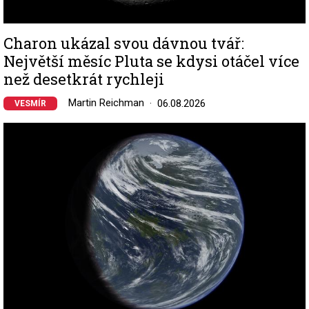
Charon ukázal svou dávnou tvář:
Největší měsíc Pluta se kdysi otáčel více
než desetkrát rychleji
Martin Reichman
06.08.2026
VESMÍR
Image