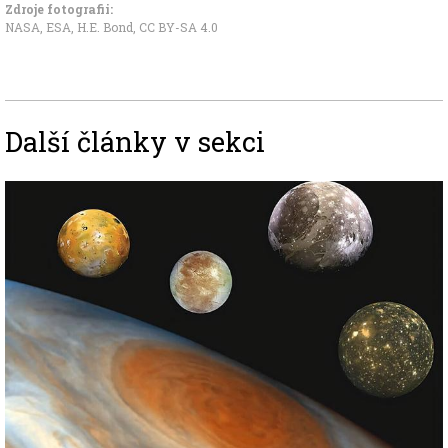
Zdroje fotografii:
NASA, ESA, H.E. Bond
,
CC BY-SA 4.0
Další články v sekci
Image