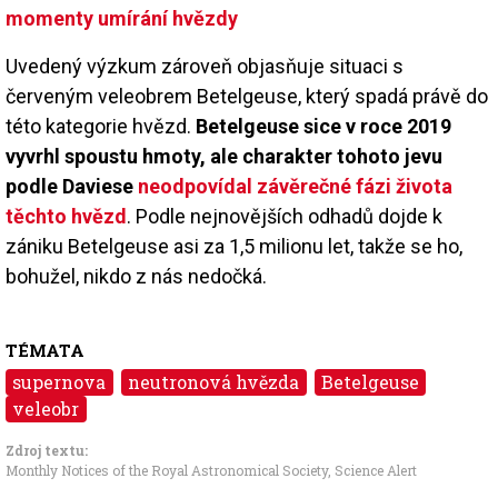
momenty umírání hvězdy
Uvedený výzkum zároveň objasňuje situaci s
červeným veleobrem Betelgeuse, který spadá právě do
této kategorie hvězd.
Betelgeuse sice v roce 2019
vyvrhl spoustu hmoty, ale charakter tohoto jevu
podle Daviese
neodpovídal závěrečné fázi života
těchto hvězd
. Podle nejnovějších odhadů dojde k
zániku Betelgeuse asi za 1,5 milionu let, takže se ho,
bohužel, nikdo z nás nedočká.
TÉMATA
supernova
neutronová hvězda
Betelgeuse
veleobr
Zdroj textu:
Monthly Notices of the Royal Astronomical Society
,
Science Alert