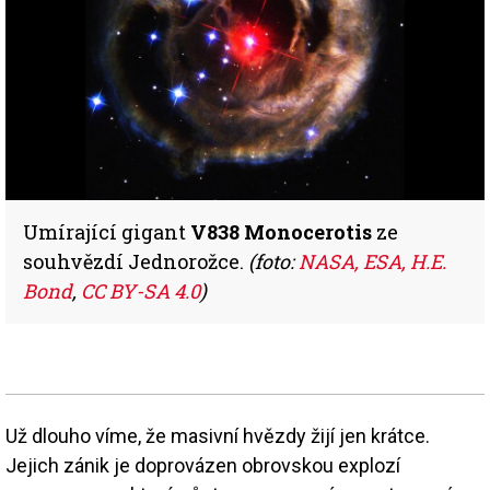
Umírající gigant
V838 Monocerotis
ze
souhvězdí Jednorožce.
(foto:
NASA, ESA, H.E.
Bond
,
CC BY-SA 4.0
)
Už dlouho víme, že masivní hvězdy žijí jen krátce.
Jejich zánik je doprovázen obrovskou explozí