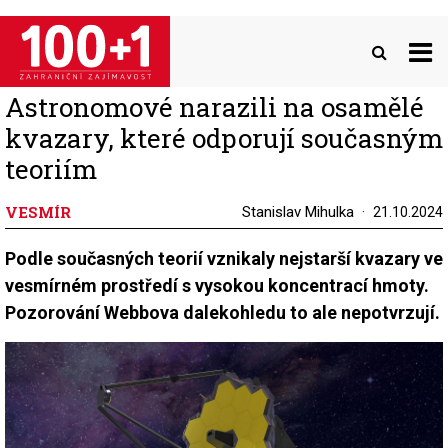
Přejít
k
hlavnímu
obsahu
Astronomové narazili na osamělé
kvazary, které odporují současným
teoriím
VESMÍR
Stanislav Mihulka
21.10.2024
Podle současných teorií vznikaly nejstarší kvazary ve
vesmírném prostředí s vysokou koncentrací hmoty.
Pozorování Webbova dalekohledu to ale nepotvrzují.