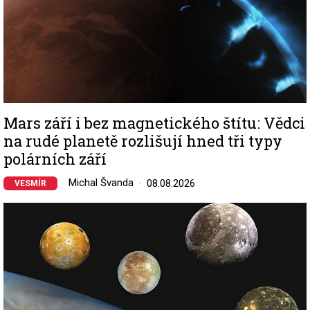
Mars září i bez magnetického štítu: Vědci
na rudé planetě rozlišují hned tři typy
polárních září
Michal Švanda
08.08.2026
VESMÍR
Image