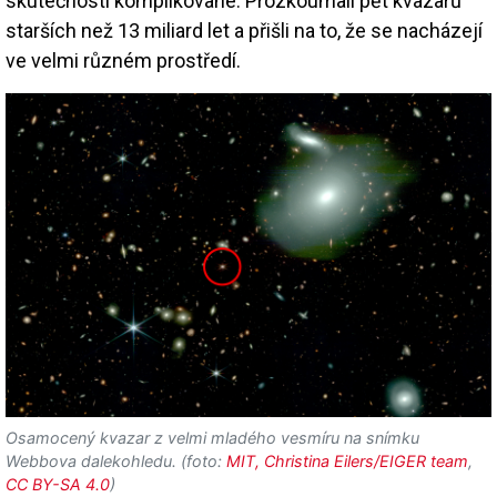
skutečnosti komplikované. Prozkoumali pět kvazarů
starších než 13 miliard let a přišli na to, že se nacházejí
ve velmi různém prostředí.
Osamocený kvazar z velmi mladého vesmíru na snímku
Webbova dalekohledu. (foto:
MIT, Christina Eilers/EIGER team
,
CC BY-SA 4.0
)