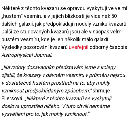
Některé z těchto kvazarů se opravdu vyskytují ve velmi
„hustém“ vesmíru a v jejich blízkosti je více než 50
dalších galaxií, jak předpokládají modely vzniku kvazarů.
Další ze studovaných kvazarů jsou ale v naopak velmi
pustém vesmíru, kde je jen několik málo galaxií.
Výsledky pozorování kvazarů
uveřejnil
odborný časopis
Astrophysical Journal
.
„Navzdory dosavadním představám jsme s kolegy
zjistili, že kvazary v dávném vesmíru v průměru nejsou
v dostatečně hustém prostředí na to, aby mohly
vzniknout předpokládaným způsobem,“
shrnuje
Eilersová. „
Některé z těchto kvazarů se vyskytují
doslova uprostřed ničeho. V tuto chvíli nemáme
vysvětlení pro to, jak mohly vzniknout.
“