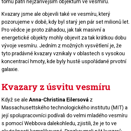
tomu patří nejzářivějším objektům ve vesmíru.
Kvazary jsme ale objevili také ve vesmíru, který
pozorujeme v době, kdy byl starý jen pár set milionů let.
Pro vědce je proto záhadou, jak tak masivní a
energetické objekty mohly objevit za tak krátkou dobu
vývoje vesmíru. Jedním z možných vysvětlení je, že
tyto pradávné kvazary vznikaly v oblastech s vysokou
koncentrací hmoty, kde byly hustě uspořádané prvotní
galaxie.
Kvazary z úsvitu vesmíru
Když se ale
Anna-Christina Eilersová
z
Massachusettského technologického institutu (MIT) a
její spolupracovníci podívali do velmi mladého vesmíru
s pomocí Webbova dalekohledu, zjistili, že je to ve