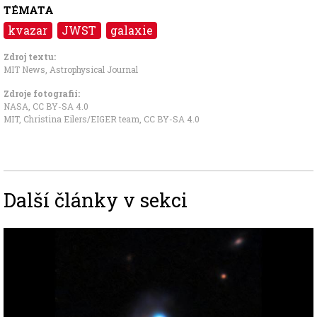
TÉMATA
kvazar
JWST
galaxie
Zdroj textu:
MIT News
,
Astrophysical Journal
Zdroje fotografii:
NASA
,
CC BY-SA 4.0
MIT, Christina Eilers/EIGER team
,
CC BY-SA 4.0
Další články v sekci
Image