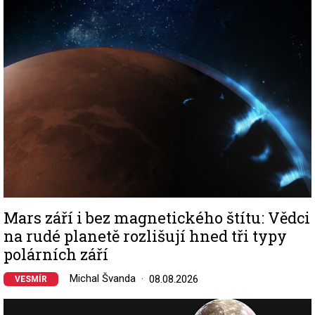
Image
Mars září i bez magnetického štítu: Vědci
na rudé planetě rozlišují hned tři typy
polárních září
Michal Švanda
08.08.2026
VESMÍR
Image