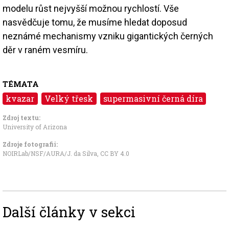
modelu růst nejvyšší možnou rychlostí. Vše
nasvědčuje tomu, že musíme hledat doposud
neznámé mechanismy vzniku gigantických černých
děr v raném vesmíru.
TÉMATA
kvazar
Velký třesk
supermasivní černá díra
Zdroj textu:
University of Arizona
Zdroje fotografii:
NOIRLab/NSF/AURA/J. da Silva,
CC BY 4.0
Další články v sekci