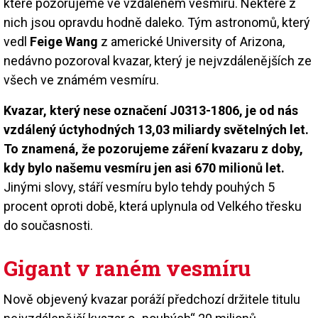
které pozorujeme ve vzdáleném vesmíru. Některé z
nich jsou opravdu hodně daleko. Tým astronomů, který
vedl
Feige Wang
z americké University of Arizona,
nedávno pozoroval kvazar, který je nejvzdálenějších ze
všech ve známém vesmíru.
Kvazar, který nese označení J0313-1806, je od nás
vzdálený úctyhodných 13,03 miliardy světelných let.
To znamená, že pozorujeme záření kvazaru z doby,
kdy bylo našemu vesmíru jen asi 670 milionů let.
Jinými slovy, stáří vesmíru bylo tehdy pouhých 5
procent oproti době, která uplynula od Velkého třesku
do současnosti.
Gigant v raném vesmíru
Nově objevený kvazar poráží předchozí držitele titulu