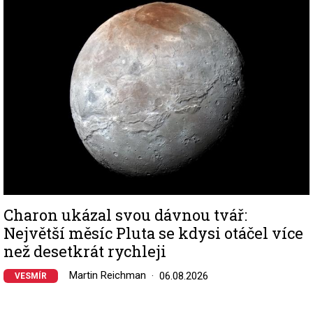
Image
Charon ukázal svou dávnou tvář:
Největší měsíc Pluta se kdysi otáčel více
než desetkrát rychleji
Martin Reichman
06.08.2026
VESMÍR