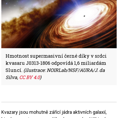
Hmotnost supermasivní černé díky v srdci
kvasaru J0313-1806 odpovídá 1,6 miliardám
Sluncí.
(ilustrace: NOIRLab/NSF/AURA/J. da
Silva,
CC BY 4.0
)
Kvazary jsou mohutně zářící jádra aktivních galaxií,