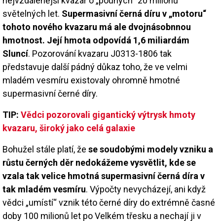
nejvzdálenější kvazar o „pouhých“ 20 milionů
světelných let.
Supermasivní černá díru v „motoru“
tohoto nového kvazaru má ale dvojnásobnnou
hmotnost. Její hmota odpovídá 1,6 miliardám
Sluncí
. Pozorování kvazaru J0313-1806 tak
představuje další pádný důkaz toho, že ve velmi
mladém vesmíru existovaly ohromně hmotné
supermasivní černé díry.
TIP:
Vědci pozorovali gigantický výtrysk hmoty
kvazaru, široký jako celá galaxie
Bohužel stále platí, že
se soudobými modely vzniku a
růstu černých děr nedokážeme vysvětlit, kde se
vzala tak velice hmotná supermasivní černá díra v
tak mladém vesmíru
. Výpočty nevycházejí, ani když
vědci „umístí“ vznik této černé díry do extrémně časné
doby 100 milionů let po Velkém třesku a nechají ji v