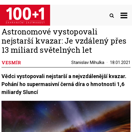
Přejít
k
hlavnímu
obsahu
Astronomové vystopovali
nejstarší kvazar: Je vzdálený přes
13 miliard světelných let
VESMÍR
Stanislav Mihulka
18.01.2021
Vědci vystopovali nejstarší a nejvzdálenější kvazar.
Pohání ho supermasivní černá díra o hmotnosti 1,6
miliardy Sluncí