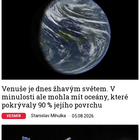
Venuše je dnes žhavým světem. V
minulosti ale mohla mít oceány, které
pokrývaly 90 % jejího povrchu
Stanislav Mihulka
05.08.2026
VESMÍR
Image