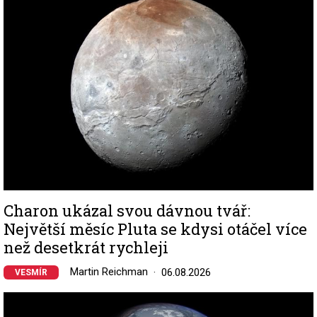
Charon ukázal svou dávnou tvář:
Největší měsíc Pluta se kdysi otáčel více
než desetkrát rychleji
Martin Reichman
06.08.2026
VESMÍR
Image