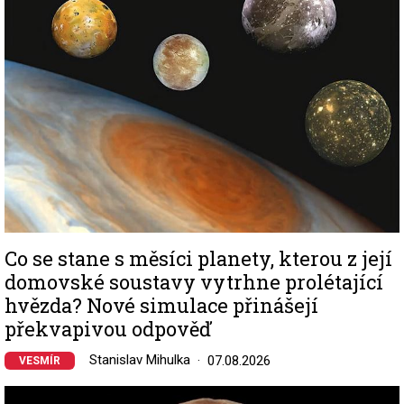
Co se stane s měsíci planety, kterou z její
domovské soustavy vytrhne prolétající
hvězda? Nové simulace přinášejí
překvapivou odpověď
Stanislav Mihulka
07.08.2026
VESMÍR
Image