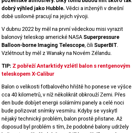
pozemské atmosféry. Díky tomu budou mít skoro tak
dobrý výhled jako Hubble.
Vědci a inženýři v dnešní
době usilovně pracují na jejich vývoji.
V dubnu 2022 by měl na první vědeckou misi vyrazit
balonový teleskop americké NASA
Superpressure
Balloon-borne Imaging Telescope
, čili
SuperBIT
.
Vzlétnout by měl z Wanaky na Novém Zélandu.
TIP:
Z pobřeží Antarktidy vzlétl balon s rentgenovým
teleskopem X-Calibur
Balon o velikosti fotbalového hřiště ho ponese ve výšce
cca 40 kilometrů, v níž několikrát obkrouží Zemi. Přes
den bude dobíjet energii solárními panely a celé noci
bude pořizovat snímky vesmíru. Kdyby se vyskytl
nějaký technický problém, balon prostě přistane. Až
doposud byl problém s tím, že podobné balony udržely