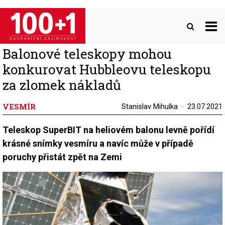
Přejít
k
hlavnímu
obsahu
Balonové teleskopy mohou
konkurovat Hubbleovu teleskopu
za zlomek nákladů
VESMÍR
Stanislav Mihulka
23.07.2021
Teleskop SuperBIT na heliovém balonu levně pořídí
krásné snímky vesmíru a navíc může v případě
poruchy přistát zpět na Zemi