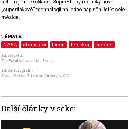
helium jen několik dní. SuperBIT by měl díky nové
„supertlakové“ technologii na jedno naplnění letět celé
měsíce.
TÉMATA
NASA
atmosféra
balon
teleskop
helium
Zdroj textu:
The Royal Astronomical Society
Zdroje fotografii:
Steven Benton, Princeton University,
CC0
Další články v sekci
Image