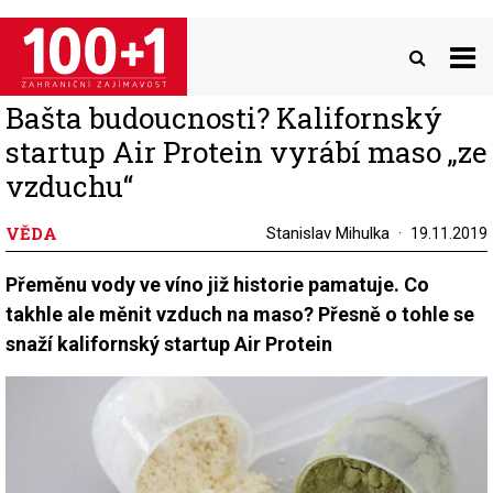
Přejít
k
hlavnímu
obsahu
Bašta budoucnosti? Kalifornský
startup Air Protein vyrábí maso „ze
vzduchu“
VĚDA
Stanislav Mihulka
19.11.2019
Přeměnu vody ve víno již historie pamatuje. Co
takhle ale měnit vzduch na maso? Přesně o tohle se
snaží kalifornský startup Air Protein