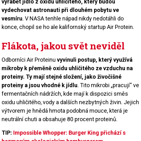
vyrábět jídlo z oxidu uhličitého, který budou
vydechovat astronauti při dlouhém pobytu ve
vesmíru
. V NASA tenhle nápad nikdy nedotáhli do
konce, chopil se ho ale kalifornský startup Air Protein.
Flákota, jakou svět neviděl
Odborníci Air Proteinu
vyvinuli postup, který využívá
mikroby k přeměně oxidu uhličitého ze vzduchu na
proteiny. Ty mají stejné složení, jako živočišné
proteiny a jsou vhodné k jídlu
. Tito mikrobi „pracují“ ve
fermentačních nádržích, kde mají k dispozici směs
oxidu uhličitého, vody a dalších nezbytných živin. Jejich
výtvorem je hnědá hmota podobná mouce, která je
neutrální chuti a obsahuje 80 procent proteinů.
TIP:
Impossible Whopper: Burger King přichází s