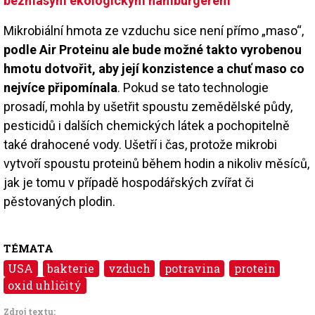
bezmasým ekologickým hamburgerem
Mikrobiální hmota ze vzduchu sice není přímo „maso“,
podle Air Proteinu ale bude možné takto vyrobenou
hmotu dotvořit, aby její konzistence a chuť maso co
nejvíce připomínala
. Pokud se tato technologie
prosadí, mohla by ušetřit spoustu zemědělské půdy,
pesticidů i dalších chemických látek a pochopitelně
také drahocené vody. Ušetří i čas, protože mikrobi
vytvoří spoustu proteinů během hodin a nikoliv měsíců,
jak je tomu v případě hospodářských zvířat či
pěstovaných plodin.
TÉMATA
USA
bakterie
vzduch
potravina
protein
oxid uhličitý
Zdroj textu: