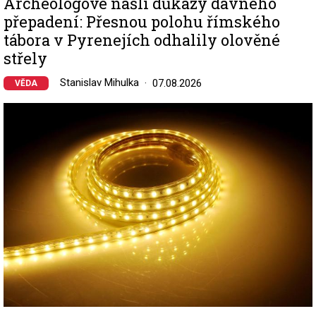
Archeologové našli důkazy dávného
přepadení: Přesnou polohu římského
tábora v Pyrenejích odhalily olověné
střely
Stanislav Mihulka
07.08.2026
VĚDA
Image