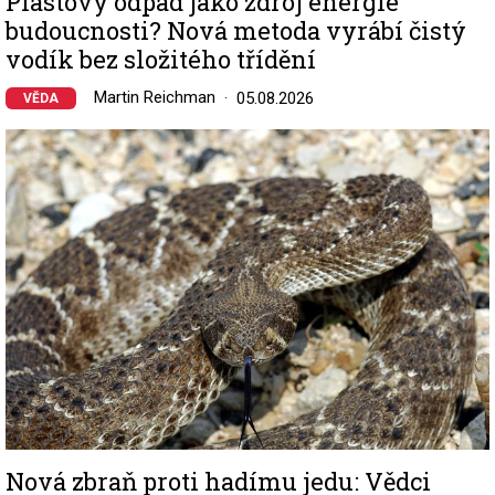
Plastový odpad jako zdroj energie
budoucnosti? Nová metoda vyrábí čistý
vodík bez složitého třídění
Martin Reichman
05.08.2026
VĚDA
Image
Nová zbraň proti hadímu jedu: Vědci