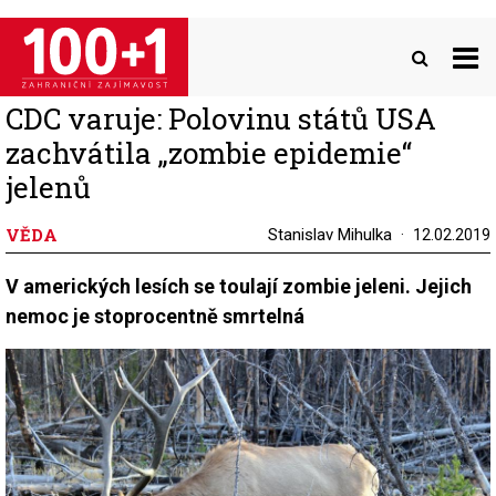
Přejít
k
hlavnímu
obsahu
CDC varuje: Polovinu států USA
zachvátila „zombie epidemie“
jelenů
VĚDA
Stanislav Mihulka
12.02.2019
V amerických lesích se toulají zombie jeleni. Jejich
nemoc je stoprocentně smrtelná