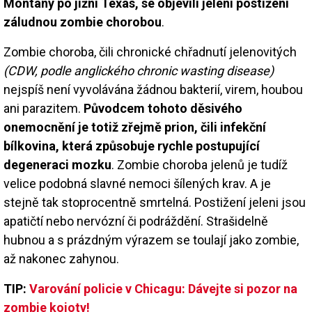
Montany po jižní Texas, se objevili jeleni postižení
záludnou zombie chorobou
.
Zombie choroba, čili chronické chřadnutí jelenovitých
(CDW, podle anglického chronic wasting disease)
nejspíš není vyvolávána žádnou bakterií, virem, houbou
ani parazitem.
Původcem tohoto děsivého
onemocnění je totiž zřejmě prion, čili infekční
bílkovina, která způsobuje rychle postupující
degeneraci mozku
. Zombie choroba jelenů je tudíž
velice podobná slavné nemoci šílených krav. A je
stejně tak stoprocentně smrtelná. Postižení jeleni jsou
apatičtí nebo nervózní či podráždění. Strašidelně
hubnou a s prázdným výrazem se toulají jako zombie,
až nakonec zahynou.
TIP:
Varování policie v Chicagu: Dávejte si pozor na
zombie kojoty!