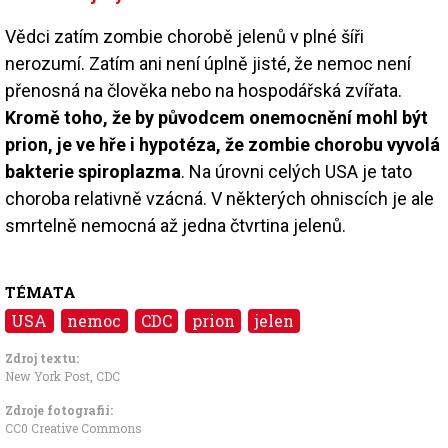
Vědci zatím zombie chorobě jelenů v plné šíři
nerozumí. Zatím ani není úplně jisté, že nemoc není
přenosná na člověka nebo na hospodářská zvířata.
Kromě toho, že by původcem onemocnění mohl být
prion, je ve hře i hypotéza, že zombie chorobu vyvolá
bakterie spiroplazma
. Na úrovni celých USA je tato
choroba relativně vzácná. V některých ohniscích je ale
smrtelně nemocná až jedna čtvrtina jelenů.
TÉMATA
USA
nemoc
CDC
prion
jelen
Zdroj textu:
New York Post
, CDC
Zdroje fotografii:
CC0 Creative Commons