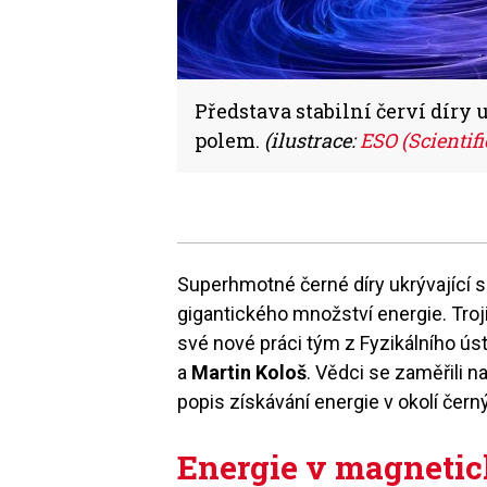
Představa stabilní červí díry
polem.
(ilustrace:
ESO (Scientif
Superhmotné černé díry ukrývající s
gigantického množství energie. Tro
své nové práci tým z Fyzikálního ús
a
Martin Kološ
. Vědci se zaměřili 
popis získávání energie v okolí čern
Energie v magnetic