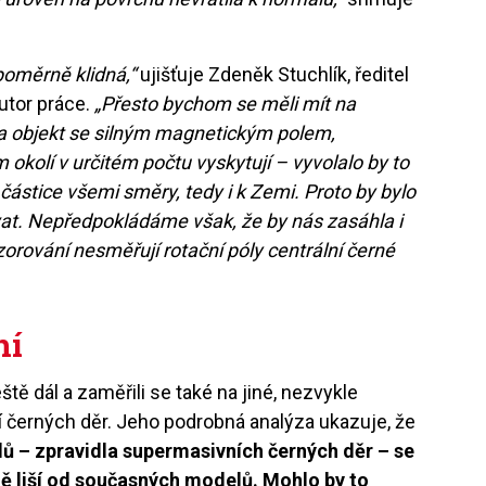
 poměrně klidná,“
ujišťuje Zdeněk Stuchlík, ředitel
utor práce.
„Přesto bychom se měli mít na
ila objekt se silným magnetickým polem,
 okolí v určitém počtu vyskytují – vyvolalo by to
 částice všemi směry, tedy i k Zemi. Proto by bylo
vat. Nepředpokládáme však, že by nás zasáhla i
zorování nesměřují rotační póly centrální černé
ní
ě dál a zaměřili se také na jiné, nezvykle
lí černých děr. Jeho podrobná analýza ukazuje, že
ů – zpravidla supermasivních černých děr – se
ě liší od současných modelů. Mohlo by to