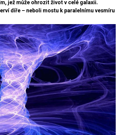
, jež může ohrozit život v celé galaxii.
rví díře – neboli mostu k paralelnímu vesmíru