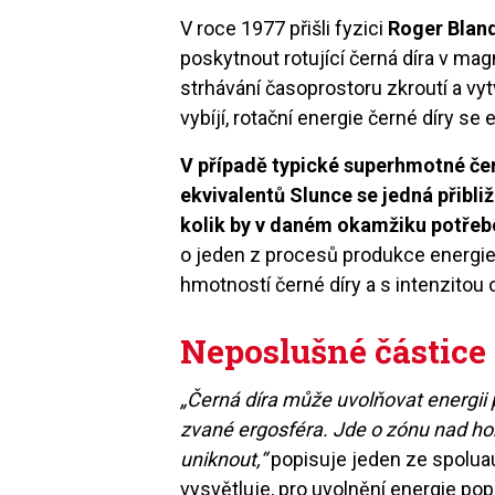
V roce 1977 přišli fyzici
Roger Blan
poskytnout rotující černá díra v mag
strhávání časoprostoru zkroutí a vytv
vybíjí, rotační energie černé díry se
V případě typické superhmotné čer
ekvivalentů Slunce se jedná přibližn
kolik by v daném okamžiku potřeb
o jeden z procesů produkce energie, 
hmotností černé díry a s intenzitou
Neposlušné částice
„Černá díra může uvolňovat energii p
zvané ergosféra. Jde o zónu nad hor
uniknout,“
popisuje jeden ze spoluau
vysvětluje, pro uvolnění energie p