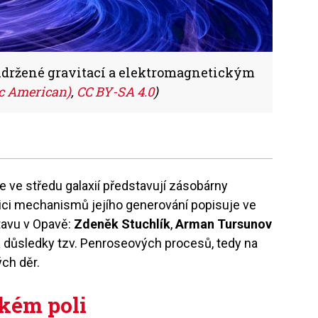
 udržené gravitací a elektromagnetickým
ic American)
,
CC BY-SA 4.0
)
e ve středu galaxií představují zásobárny
jici mechanismů jejího generování popisuje ve
tavu v Opavě:
Zdeněk Stuchlík
,
Arman Tursunov
na důsledky tzv. Penroseových procesů, tedy na
ých děr.
kém poli