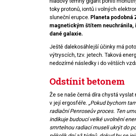
hladový temný gigant pohltí mohutný
toky protonů, iontů i volných elektr
sluneční erupce.
Planeta podobná Z
magnetickým štítem neuchránila, i
dané galaxie.
Ještě dalekosáhlejší účinky má poto
výtryscích, tzv. jetech. Taková ene
nedozírné následky i do větších vzd
Odstínit betonem
Že se naše černá díra chystá vyslat
v její ergosféře.
„Pokud bychom tam zj
radiační Penroseův proces. Ten umo
indikuje budoucí velké uvolnění ene
smrtelnou radiací museli ukrýt do 
několik dní až týdnů, dokud by se je