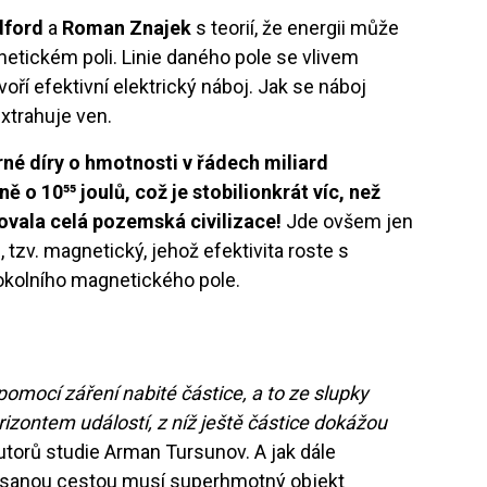
dford
a
Roman Znajek
s teorií, že energii může
netickém poli. Linie daného pole se vlivem
oří efektivní elektrický náboj. Jak se náboj
 extrahuje ven.
né díry o hmotnosti v řádech miliard
ě o 10⁵⁵ joulů, což je stobilionkrát víc, než
ovala celá pozemská civilizace!
Jde ovšem jen
tzv. magnetický, jehož efektivita roste s
 okolního magnetického pole.
omocí záření nabité částice, a to ze slupky
izontem událostí, z níž ještě částice dokážou
torů studie Arman Tursunov. A jak dále
opsanou cestou musí superhmotný objekt