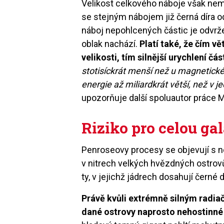
Velikost celkového náboje však nem
se stejným nábojem již černá díra odp
náboj nepohlcených částic je odvržen
oblak nachází.
Platí také, že čím v
velikosti, tím silnější urychlení čá
stotisíckrát menší než u magnetick
energie až miliardkrát větší, než v 
upozorňuje další spoluautor práce M
Riziko pro celou gal
Penroseovy procesy se objevují s n
v nitrech velkých hvězdných ostrovů
ty, v jejichž jádrech dosahují černé 
Právě kvůli extrémně silným radiač
dané ostrovy naprosto nehostinné 