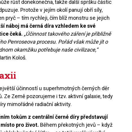
ůže růst donekonečna, takže další spršku částic
uzuje. Protože v jejím okolí panují obří síly,
 pryč – tím rychleji, čím blíž monstru se jejich
ětší náboj má černá díra vzhledem ke své
stice čeká.
„Účinnost takového záření je přibližně
ého Penroseova procesu. Pořád však může jít o
jednom okamžiku potřebuje naše civilizace,“
artin Kološ.
axii
ejvětší účinností u superhmotných černých děr
. Ze Země pozorujeme i tzv. aktivní galaxie, tedy
díry mimořádné radiační aktivity.
ním tokům z centrální černé díry představují
místo pro život.
Během překotných jevů – když