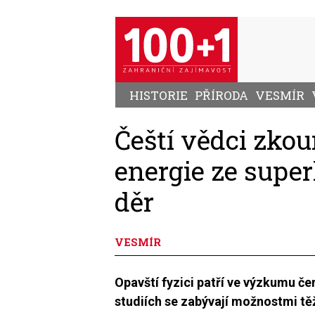
Přejít
k
hlavnímu
obsahu
HISTORIE
PŘÍRODA
VESMÍR
Čeští vědci zko
energie ze sup
děr
VESMÍR
Opavští fyzici patří ve výzkumu č
studiích se zabývají možnostmi t