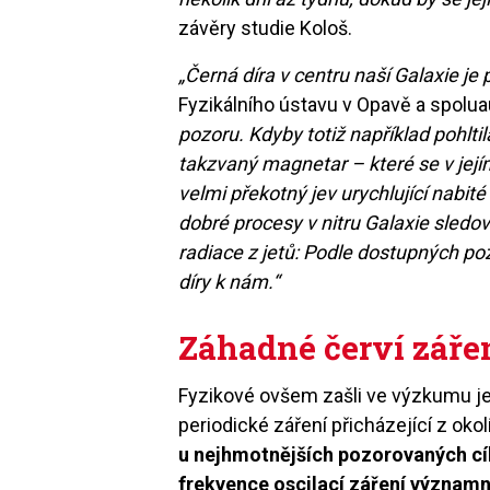
závěry studie Kološ.
„Černá díra v centru naší Galaxie je
Fyzikálního ústavu v Opavě a spolua
pozoru. Kdyby totiž například pohlt
takzvaný magnetar – které se v jejím
velmi překotný jev urychlující nabité
dobré procesy v nitru Galaxie sledo
radiace z jetů: Podle dostupných po
díry k nám.“
Záhadné červí záře
Fyzikové ovšem zašli ve výzkumu ješt
periodické záření přicházející z oko
u nejhmotnějších pozorovaných cíl
frekvence oscilací záření významn