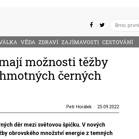
VÁLKA
VĚDA
ZDRAVÍ
ZAJÍMAVOSTI
CESTOVÁNÍ
umají možnosti těžby
erhmotných černých
Petr Horálek
25.09.2022
erných děr mezi světovou špičku. V nových
ěžby obrovského množství energie z temných