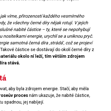
e jak víme, přirozeností každého vesmírného
y, že všechny černé díry nějak rotují. V jejich
lušné nabité částice – ty, které se nepohybují
 nositelkami energie, urychlí se a uniknou pryč.
rgie samotná černá díra ‚strádá‘, což se projeví
Takové částice se dostávají do okolí černé díry z
ateriálu okolo ní leží, tím větším zdrojem
íra stává.
tá
at, aby byla zdrojem energie. Stačí, aby měla
roseův proces
nám ukazuje, že nabité částice,
 spadnou, jej nabíjejí.