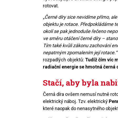
rotovat.
„Černé díry sice nevidíme přímo, al
objektu je rotace. Předpokládáme ted
okolí se pak jednoduše řečeno nepos
ve směru otáčení černé díry – stanou
Tím také kvůli zákonu zachování ene
nepatrným zpomalením její rotace.“
rozpadlých objektů:
Tudíž čím víc m
radiační energie se hmotná černá d
Stačí, aby byla nabi
Černá díra ovšem nemusí nutně rotov
elektrický náboj. Tzv. elektrický
Pen
které naopak do nenasytného objektu