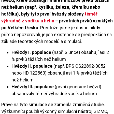
hvězd, které obsahují i malé množství prvků těžších
než helium (např. kyslíku, železa, křemíku nebo
hořčíku), byly tyto první hvězdy složeny
téměř
výhradně z vodíku a helia
– prvotních prvků vzniklých
po Velkém třesku
. Přestože jsme je dosud nikdy
přímo nepozorovali, jejich existence se předpokládá na
základě teoretických modelů a simulací.
Hvězdy I. populace
(např. Slunce) obsahují asi 2
% prvků těžších než helium
Hvězdy II. populace
(např. BPS CS22892-0052
nebo HD 122563) obsahují asi 1 % prvků těžších
než helium
Hvězdy III. populace
(první generace hvězd)
obsahovaly téměř výhradně vodík a helium
Právě na tyto simulace se zaměřila zmíněná studie.
Výzkumníci použili výkonný simulační nástroj GIZMO,