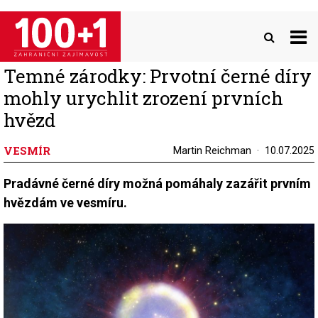
Přejít
k
hlavnímu
obsahu
Temné zárodky: Prvotní černé díry
mohly urychlit zrození prvních
hvězd
VESMÍR
Martin Reichman
10.07.2025
Pradávné černé díry možná pomáhaly zazářit prvním
hvězdám ve vesmíru.