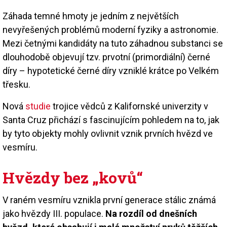
Záhada temné hmoty je jedním z největších
nevyřešených problémů moderní fyziky a astronomie.
Mezi četnými kandidáty na tuto záhadnou substanci se
dlouhodobě objevují tzv. prvotní (primordiální) černé
díry – hypotetické černé díry vzniklé krátce po Velkém
třesku.
Nová
studie
trojice vědců z Kalifornské univerzity v
Santa Cruz přichází s fascinujícím pohledem na to, jak
by tyto objekty mohly ovlivnit vznik prvních hvězd ve
vesmíru.
Hvězdy bez „kovů“
V raném vesmíru vznikla první generace stálic známá
jako hvězdy III. populace.
Na rozdíl od dnešních