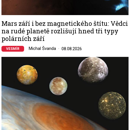
Mars září i bez magnetického štítu: Vědci
na rudé planetě rozlišují hned tři typy
polárních září
Michal Švanda
08.08.2026
VESMÍR
Image