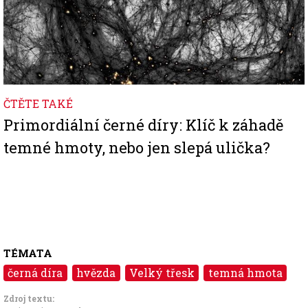
ČTĚTE TAKÉ
Primordiální černé díry: Klíč k záhadě
temné hmoty, nebo jen slepá ulička?
TÉMATA
černá díra
hvězda
Velký třesk
temná hmota
Zdroj textu: