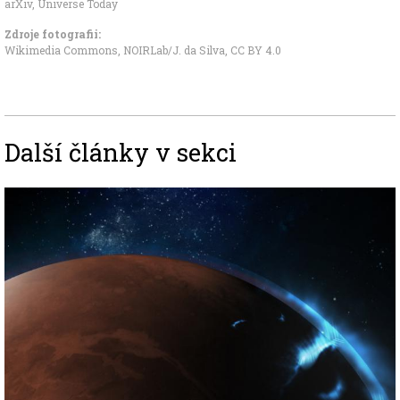
arXiv
,
Universe Today
Zdroje fotografii:
Wikimedia Commons, NOIRLab/J. da Silva
,
CC BY 4.0
Další články v sekci
Image