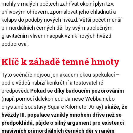
mohly v malých počtech zahřívat okolní plyn tzv.
přílivovým ohřevem, zpomalovat jeho chladnutí a
kolaps do podoby nových hvězd. Větší počet menší
primordiálních černých děr by svým společným
gravitačním vlivem naopak vznik nových hvězd
podporoval.
Klíč k záhadě temné hmoty
Tyto scénáře nejsou jen akademickou spekulací –
podle vědců nabízí konkrétní a testovatelné
předpovědi.
Pokud se díky budoucím pozorováním
(např. pomocí dalekohledu Jamese Webba nebo
chystané soustavy Square Kilometer Array)
ukáže, že
hvězdy III. populace vznikly mnohem dříve než se
předpokládá, půjde o silný argument pro existenci
masivních primordiálních černých děr v raném