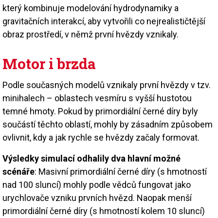
který kombinuje modelování hydrodynamiky a
gravitačních interakcí, aby vytvořili co nejrealističtější
obraz prostředí, v němž první hvězdy vznikaly.
Motor i brzda
Podle současných modelů vznikaly první hvězdy v tzv.
minihalech – oblastech vesmíru s vyšší hustotou
temné hmoty. Pokud by primordiální černé díry byly
součástí těchto oblastí, mohly by zásadním způsobem
ovlivnit, kdy a jak rychle se hvězdy začaly formovat.
Výsledky simulací odhalily dva hlavní možné
scénáře
: Masivní primordiální černé díry (s hmotností
nad 100 sluncí) mohly podle vědců fungovat jako
urychlovače vzniku prvních hvězd. Naopak menší
primordiální černé díry (s hmotností kolem 10 sluncí)