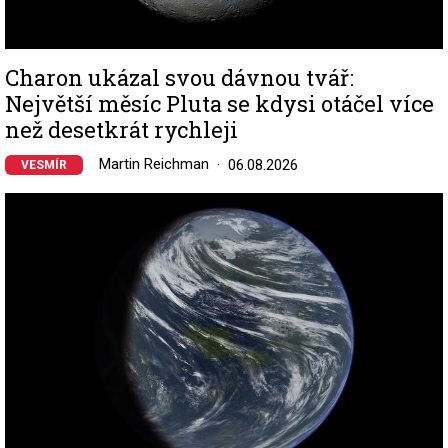
Charon ukázal svou dávnou tvář:
Největší měsíc Pluta se kdysi otáčel více
než desetkrát rychleji
Martin Reichman
06.08.2026
VESMÍR
Image