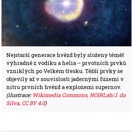
Nejstarší generace hvězd byly složeny téměř
výhradně z vodíku a helia – prvotních prvků
vzniklých po Velkém třesku.
Těžší prvky se
objevily až v souvislosti jadernými fúzemi v
nitru prvních hvězd a explozemi supernov.
(ilustrace:
Wikimedia Commons, NOIRLab/J. da
Silva
,
CC BY 4.0
)