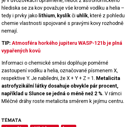
je v uvozovkách oprávněně, neboť z astronomického
hlediska se za kov považuje vše kromě vodíku a helia –
tedy i prvky jako
lithium
,
kyslík
či
uhlík
, které z pohledu
chemie vlastnosti spojované s pravými kovy rozhodně
nemají.
TIP:
Atmosféra horkého jupiteru WASP-121b je plná
vypařených kovů
Informaci o chemické směsi doplňuje poměrné
zastoupení vodíku a helia, označované písmenem X,
respektive Y. Je nabíledni, že X + Y + Z = 1.
Metalicita
astrofyzikální látky dosahuje obvykle pár procent,
například u Slunce se jedná o méně než 2 %
. V rámci
Mléčné dráhy roste metalicita směrem k jejímu centru.
TÉMATA