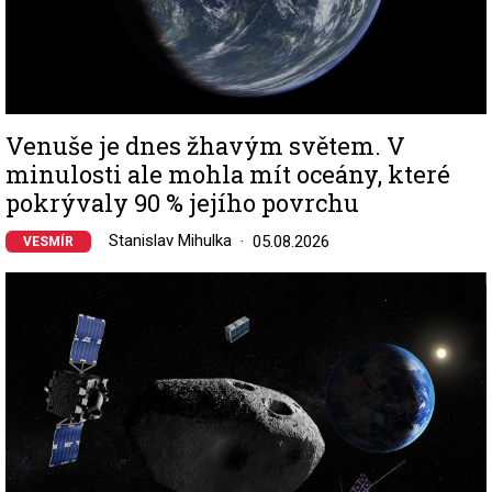
Venuše je dnes žhavým světem. V
minulosti ale mohla mít oceány, které
pokrývaly 90 % jejího povrchu
Stanislav Mihulka
05.08.2026
VESMÍR
Image