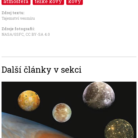
atmosféra
těžké kovy
kovy
Zdroj textu:
Tajemství vesmíru
Zdroje fotografii:
NASA/GSFC
,
CC BY-SA 4.0
Další články v sekci
Image