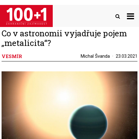
Přejít
k
hlavnímu
obsahu
Co v astronomii vyjadřuje pojem
„metalicita“?
VESMÍR
Michal Švanda
23.03.2021