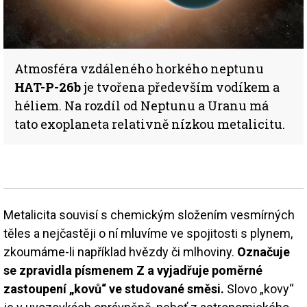
Atmosféra vzdáleného horkého neptunu
HAT-P-26b
je tvořena především vodíkem a
héliem. Na rozdíl od Neptunu a Uranu má
tato exoplaneta relativně nízkou metalicitu.
Metalicita souvisí s chemickým složením vesmírných
těles a nejčastěji o ní mluvíme ve spojitosti s plynem,
zkoumáme-li například hvězdy či mlhoviny.
Označuje
se zpravidla písmenem Z a vyjadřuje poměrné
zastoupení „kovů“ ve studované směsi.
Slovo „kovy“