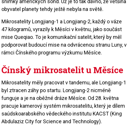
snímky amerických sond. Už je to tak dávno, že většina
obyvatel planety tehdy ještě nebyla na světě.
Mikrosatelity Longjiang-1 a Longjiang-2, každý o váze
47 kilogramů, vyrazily k Měsíci v květnu, jako součást
mise Queqiao. To je komunikační satelit, který by měl
podporovat budoucí mise na odvrácenou stranu Luny, v
rámci Čínského programu výzkumu Měsíce.
Čínský mikrosatelit u Měsíce
Mikrosatelity měly pracovat v tandemu, ale Longjiang-1
byl ztracen záhy po startu. Longjiang-2 nicméně
funguje a je na oběžné dráze Měsíce. Od 28. května
pracuje kamerový systém mikrosatelitu, který je dílem
saúdskoarabského vědeckého institutu KACST (King
Abdulaziz City for Science and Technology).