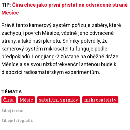
TIP:
Čína chce jako první přistát na odvrácené straně
Měsíce
Právě tento kamerový systém pořizuje záběry, které
zachycují povrch Měsíce, včetně jeho odvrácené
strany, a také naši planetu. Snímky potvrdily, že
kamerový systém mikrosatelitu funguje podle
předpokladů. Longjiang-2 zůstane na oběžné dráze
Měsíce a se svou nízkofrekvenční anténou bude k
dispozici radioamatérským experimentům.
TÉMATA
Čína
Měsíc
satelitní snímky
mikrosatelity
Zdroj textu:
Zdroje fotografii: