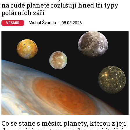
na rudé planetě rozlišují hned tři typy
polárních září
Michal Švanda
08.08.2026
VESMÍR
Image
Co se stane s měsíci planety, kterou z její