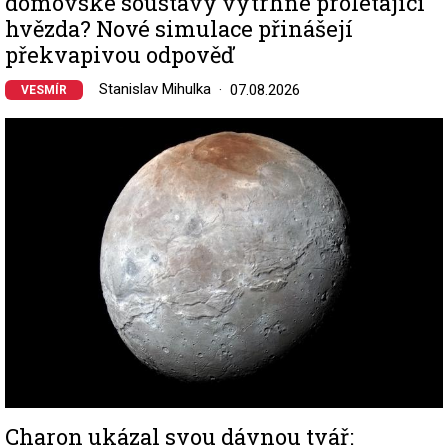
domovské soustavy vytrhne prolétající
hvězda? Nové simulace přinášejí
překvapivou odpověď
Stanislav Mihulka
07.08.2026
VESMÍR
Image
Charon ukázal svou dávnou tvář: