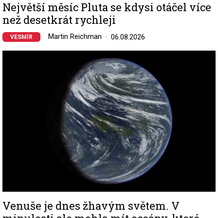
Největší měsíc Pluta se kdysi otáčel více
než desetkrát rychleji
Martin Reichman
06.08.2026
VESMÍR
Image
Venuše je dnes žhavým světem. V