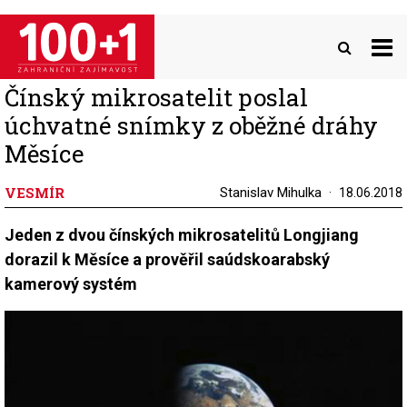
Přejít
k
hlavnímu
obsahu
Čínský mikrosatelit poslal
úchvatné snímky z oběžné dráhy
Měsíce
VESMÍR
Stanislav Mihulka
18.06.2018
Jeden z dvou čínských mikrosatelitů Longjiang
dorazil k Měsíce a prověřil saúdskoarabský
kamerový systém