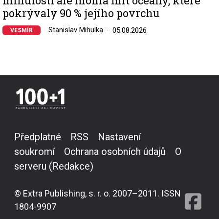
minulosti ale mohla mít oceány, které
pokrývaly 90 % jejího povrchu
Stanislav Mihulka
05.08.2026
VESMÍR
Předplatné
RSS
Nastavení
soukromí
Ochrana osobních údajů
O
serveru (Redakce)
© Extra Publishing, s. r. o. 2007–2011. ISSN
1804-9907