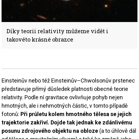
Díky teorii relativity můžeme vidět i
takovéto krásné obrazce
Einsteinův nebo též Einsteinův–Chwolsonův prstenec
představuje přímý důsledek platnosti obecné teorie
relativity. Podle ní gravitace ovlivňuje pohyb nejen
hmotných, ale i nehmotných částic, v tomto případě
fotonů:
Při průletu kolem hmotného tělesa se jejich
trajektorie zakřiví. Dojde tak jednak ke zdánlivému
posunu zdrojového objektu na obloze
(a to úhlově dál