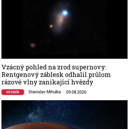
Vzácný pohled na zrod supernovy:
Rentgenový záblesk odhalil průlom
rázové vlny zanikající hvězdy
Stanislav Mihulka
09.08.2026
VESMÍR
Image