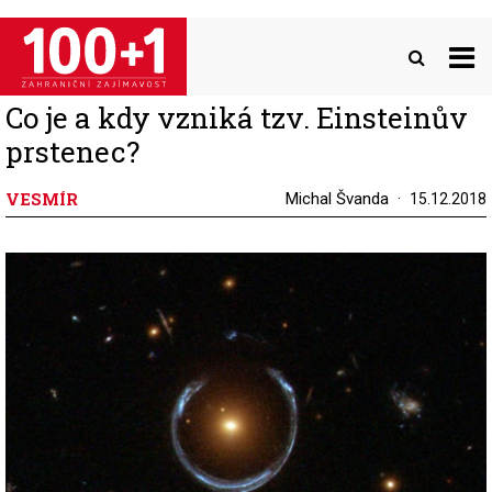
Přejít
k
hlavnímu
obsahu
Co je a kdy vzniká tzv. Einsteinův
prstenec?
VESMÍR
Michal Švanda
15.12.2018