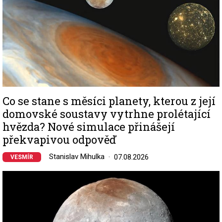
Co se stane s měsíci planety, kterou z její
domovské soustavy vytrhne prolétající
hvězda? Nové simulace přinášejí
překvapivou odpověď
Stanislav Mihulka
07.08.2026
VESMÍR
Image