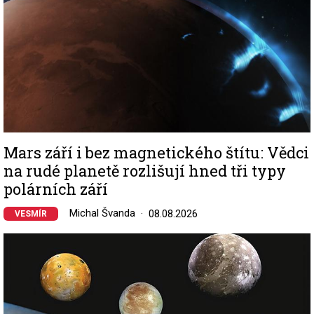
Mars září i bez magnetického štítu: Vědci
na rudé planetě rozlišují hned tři typy
polárních září
Michal Švanda
08.08.2026
VESMÍR
Image