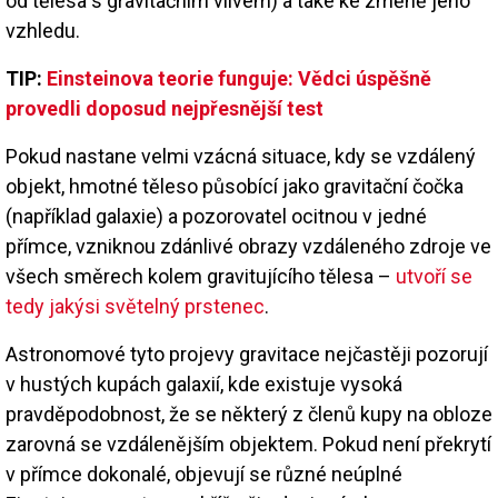
od tělesa s gravitačním vlivem) a také ke změně jeho
vzhledu.
TIP:
Einsteinova teorie funguje: Vědci úspěšně
provedli doposud nejpřesnější test
Pokud nastane velmi vzácná situace, kdy se vzdálený
objekt, hmotné těleso působící jako gravitační čočka
(například galaxie) a pozorovatel ocitnou v jedné
přímce, vzniknou zdánlivé obrazy vzdáleného zdroje ve
všech směrech kolem gravitujícího tělesa –
utvoří se
tedy jakýsi světelný prstenec
.
Astronomové tyto projevy gravitace nejčastěji pozorují
v hustých kupách galaxií, kde existuje vysoká
pravděpodobnost, že se některý z členů kupy na obloze
zarovná se vzdálenějším objektem. Pokud není překrytí
v přímce dokonalé, objevují se různé neúplné