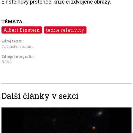
Einsteinovy prstence, kříže či zdvojené obrazy.
TÉMATA
Albert Einstein
teorie relativity
Zdroj textu:
Tajemství vesmíru
Zdroje fotografii:
NASA
Další články v sekci
Image