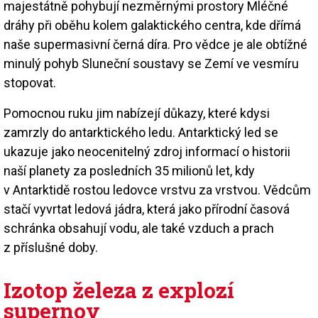
majestátně pohybují nezměrnými prostory Mléčné
dráhy při oběhu kolem galaktického centra, kde dřímá
naše supermasivní černá díra. Pro vědce je ale obtížné
minulý pohyb Sluneční soustavy se Zemí ve vesmíru
stopovat.
Pomocnou ruku jim nabízejí důkazy, které kdysi
zamrzly do antarktického ledu. Antarktický led se
ukazuje jako neocenitelný zdroj informací o historii
naší planety za posledních 35 milionů let, kdy
v Antarktidě rostou ledovce vrstvu za vrstvou. Vědcům
stačí vyvrtat ledová jádra, která jako přírodní časová
schránka obsahují vodu, ale také vzduch a prach
z příslušné doby.
Izotop železa z explozí
supernov