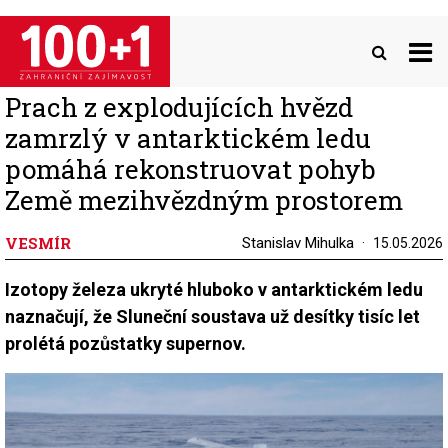
Přejít
k
hlavnímu
obsahu
Prach z explodujících hvězd
zamrzlý v antarktickém ledu
pomáhá rekonstruovat pohyb
Země mezihvězdným prostorem
VESMÍR
Stanislav Mihulka
15.05.2026
Izotopy železa ukryté hluboko v antarktickém ledu
naznačují, že Sluneční soustava už desítky tisíc let
prolétá pozůstatky supernov.