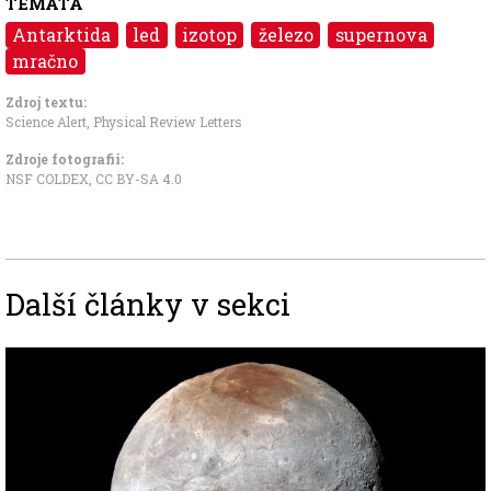
TÉMATA
Antarktida
led
izotop
železo
supernova
mračno
Zdroj textu:
Science Alert
,
Physical Review Letters
Zdroje fotografii:
NSF COLDEX
,
CC BY-SA 4.0
Další články v sekci
Image