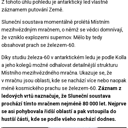
Z tohoto úhlu pohledu je antarktický led vlastně
záznamem putování Země.
Sluneční soustava momentálně prolétá Místním
mezihvězdným mračnem, o němž se vědci domnívají,
že vzniklo explozemi supernov. Mělo by tedy
obsahovat prach se železem-60.
Díky studiu železa-60 v antarktickém ledu je podle Kolla
a jeho kolegů možné odhalovat detailnější strukturu
Místního mezihvězdného mračna. Ukazuje se, že
v mračnu jsou oblasti, kde se nachází více nebo naopak
méně kosmického prachu se železem-60.
Záznam z
ledových vrtů naznačuje, že Sluneční soustava
prochází tímto mračnem nejméně 80 000 let. Nejprve
se asi pohybovala řidší oblastí a pak vstoupila do
hustší části, kde se podle všeho nachází dodnes.