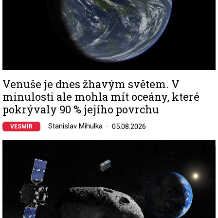
Venuše je dnes žhavým světem. V
minulosti ale mohla mít oceány, které
pokrývaly 90 % jejího povrchu
Stanislav Mihulka
05.08.2026
VESMÍR
Image