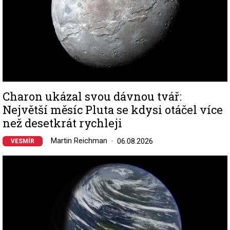
Charon ukázal svou dávnou tvář:
Největší měsíc Pluta se kdysi otáčel více
než desetkrát rychleji
Martin Reichman
06.08.2026
VESMÍR
Image