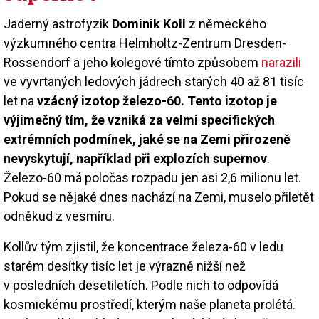
Jaderný astrofyzik
Dominik Koll
z německého
výzkumného centra Helmholtz-Zentrum Dresden-
Rossendorf a jeho kolegové tímto způsobem
narazili
ve vyvrtaných ledových jádrech starých 40 až 81 tisíc
let na
vzácný izotop železo-60. Tento izotop je
výjimečný tím, že vzniká za velmi specifických
extrémních podmínek, jaké se na Zemi přirozeně
nevyskytují, například při explozích supernov
.
Železo-60 má poločas rozpadu jen asi 2,6 milionu let.
Pokud se nějaké dnes nachází na Zemi, muselo přiletět
odněkud z vesmíru.
Kollův tým zjistil, že koncentrace železa-60 v ledu
starém desítky tisíc let je výrazně nižší než
v posledních desetiletích. Podle nich to odpovídá
kosmickému prostředí, kterým naše planeta prolétá.