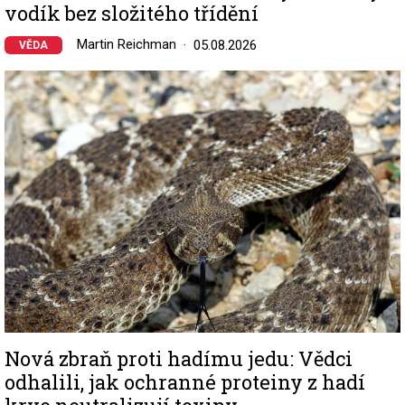
vodík bez složitého třídění
Martin Reichman
05.08.2026
VĚDA
Image
Nová zbraň proti hadímu jedu: Vědci
odhalili, jak ochranné proteiny z hadí