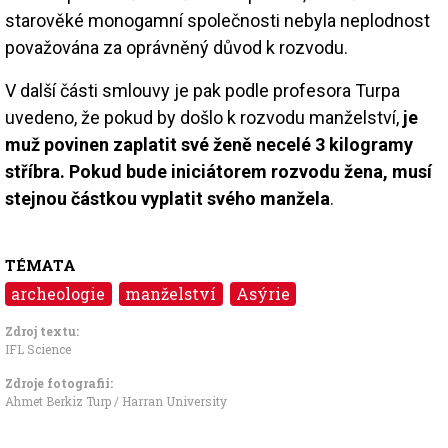
starověké monogamní společnosti nebyla neplodnost
považována za oprávněný důvod k rozvodu.
V další části smlouvy je pak podle profesora Turpa
uvedeno, že pokud by došlo k rozvodu manželství,
je
muž povinen zaplatit své ženě necelé 3 kilogramy
stříbra. Pokud bude iniciátorem rozvodu žena, musí
stejnou částkou vyplatit svého manžela
.
TÉMATA
archeologie
manželství
Asýrie
Zdroj textu:
IFL Science
Zdroje fotografii:
Ahmet Berkiz Turp / Harran University