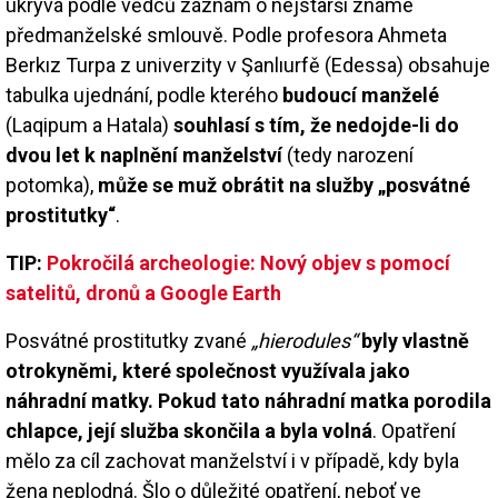
ukrývá podle vědců záznam o nejstarší známé
předmanželské smlouvě. Podle profesora Ahmeta
Berkız Turpa z univerzity v Şanlıurfě (Edessa) obsahuje
tabulka ujednání, podle kterého
budoucí manželé
(Laqipum a Hatala)
souhlasí s tím, že nedojde-li do
dvou let k naplnění manželství
(tedy narození
potomka),
může se muž obrátit na služby „posvátné
prostitutky“
.
TIP:
Pokročilá archeologie: Nový objev s pomocí
satelitů, dronů a Google Earth
Posvátné prostitutky zvané
„hierodules“
byly vlastně
otrokyněmi, které společnost využívala jako
náhradní matky. Pokud tato náhradní matka porodila
chlapce, její služba skončila a byla volná
. Opatření
mělo za cíl zachovat manželství i v případě, kdy byla
žena neplodná. Šlo o důležité opatření, neboť ve