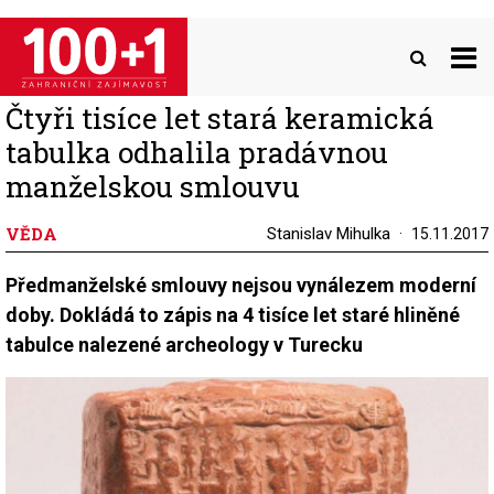
Přejít
k
hlavnímu
obsahu
Čtyři tisíce let stará keramická
tabulka odhalila pradávnou
manželskou smlouvu
VĚDA
Stanislav Mihulka
15.11.2017
Předmanželské smlouvy nejsou vynálezem moderní
doby. Dokládá to zápis na 4 tisíce let staré hliněné
tabulce nalezené archeology v Turecku