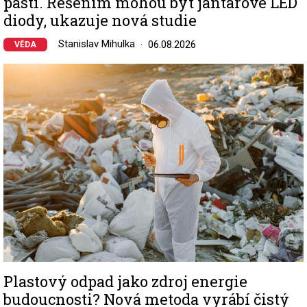
pastí. Řešením mohou být jantarové LED
diody, ukazuje nová studie
Stanislav Mihulka
06.08.2026
VĚDA
Image
Plastový odpad jako zdroj energie
budoucnosti? Nová metoda vyrábí čistý