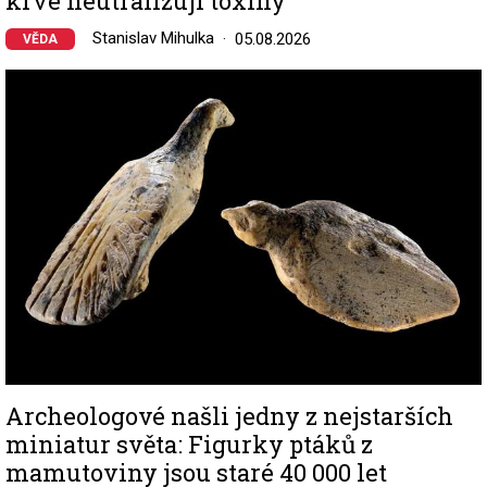
krve neutralizují toxiny
Stanislav Mihulka
05.08.2026
VĚDA
Image
Archeologové našli jedny z nejstarších
miniatur světa: Figurky ptáků z
mamutoviny jsou staré 40 000 let