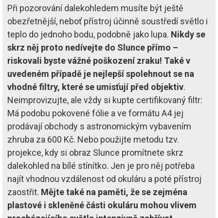
Při pozorování dalekohledem musíte být ještě
obezřetnější, neboť přístroj účinně soustředí světlo i
teplo do jednoho bodu, podobně jako lupa.
Nikdy se
skrz něj proto nedívejte do Slunce přímo –
riskovali byste vážné poškození zraku! Také v
uvedeném případě je nejlepší spolehnout se na
vhodné filtry, které se umisťují před objektiv
.
Neimprovizujte, ale vždy si kupte certifikovaný filtr:
Má podobu pokovené fólie a ve formátu A4 jej
prodávají obchody s astronomickým vybavením
zhruba za 600 Kč. Nebo použijte metodu tzv.
projekce, kdy si obraz Slunce promítnete skrz
dalekohled na bílé stínítko. Jen je pro něj potřeba
najít vhodnou vzdálenost od okuláru a poté přístroj
zaostřit.
Mějte také na paměti, že se zejména
plastové i skleněné části okuláru mohou vlivem