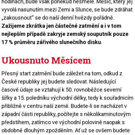
hodinách, bude však poněkud nesmělé. Měsíc, který jej
vyvolá nasunutím mezi Zemi a Slunce, se bude zdráhat
„zakousnout“ se do naší denní hvězdy pořádně.
Zažijeme zkrátka jen částečné zatmění a i v tom
nejlepším případě zakryje zemský souputník pouze
17 % průměru zářivého slunečního disku
.
Ukousnuto Měsícem
Přesný start zatmění bude záležet na tom, odkud z
České republiky jej budete sledovat. Následující
časové údaje se vztahují k 50. rovnoběžce severní
šířky a 15. poledníku východní délky, tedy k souřadnicím
přibližně v centru naší země. Budete-li se nacházet v
západní části republiky, počítejte s několikaminutovým
předstihem, zatímco ve východní polovině naopak s
obdobně dlouhým zpožděním. Ať už se ovšem budete