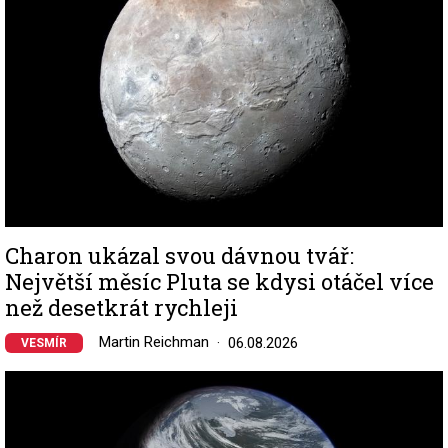
Charon ukázal svou dávnou tvář:
Největší měsíc Pluta se kdysi otáčel více
než desetkrát rychleji
Martin Reichman
06.08.2026
VESMÍR
Image