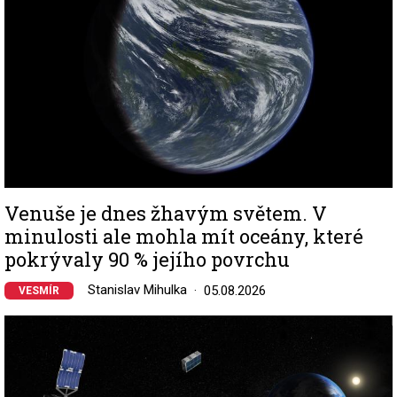
Venuše je dnes žhavým světem. V
minulosti ale mohla mít oceány, které
pokrývaly 90 % jejího povrchu
Stanislav Mihulka
05.08.2026
VESMÍR
Image