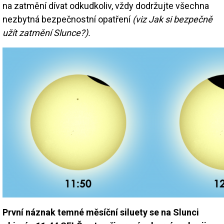
na zatmění dívat odkudkoliv, vždy dodržujte všechna
nezbytná bezpečnostní opatření
(viz Jak si bezpečně
užít zatmění Slunce?).
První náznak temné měsíční siluety se na Slunci