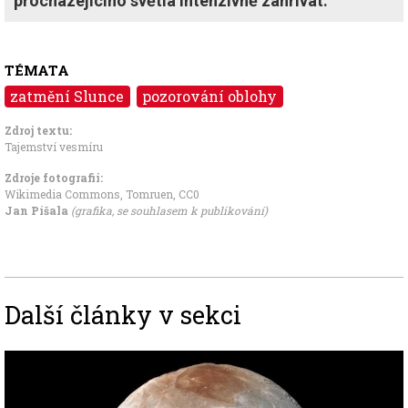
procházejícího světla intenzivně zahřívat.
TÉMATA
zatmění Slunce
pozorování oblohy
Zdroj textu:
Tajemství vesmíru
Zdroje fotografii:
Wikimedia Commons, Tomruen
,
CC0
Jan Píšala
(grafika, se souhlasem k publikování)
Další články v sekci
Image