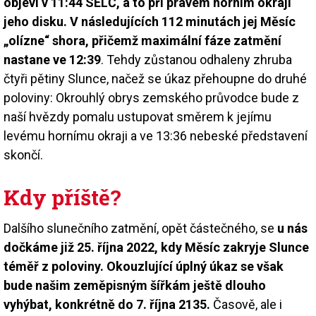
objeví v 11:44 SELČ, a to při pravém horním okraji
jeho disku. V následujících 112 minutách jej Měsíc
„olízne“ shora, přičemž maximální fáze zatmění
nastane ve 12:39
. Tehdy zůstanou odhaleny zhruba
čtyři pětiny Slunce, načež se úkaz přehoupne do druhé
poloviny: Okrouhlý obrys zemského průvodce bude z
naší hvězdy pomalu ustupovat směrem k jejímu
levému hornímu okraji a ve 13:36 nebeské představení
skončí.
Kdy příště?
Dalšího slunečního zatmění, opět částečného, se
u nás
dočkáme již 25. října 2022, kdy Měsíc zakryje Slunce
téměř z poloviny. Okouzlující úplný úkaz se však
bude našim zeměpisným šířkám ještě dlouho
vyhýbat, konkrétně do 7. října 2135.
Časově, ale i