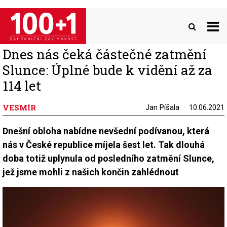
Přejít
k
hlavnímu
obsahu
Dnes nás čeká částečné zatmění
Slunce: Úplné bude k vidění až za
114 let
VESMÍR
Jan Píšala
10.06.2021
Dnešní obloha nabídne nevšední podívanou, která
nás v České republice míjela šest let. Tak dlouhá
doba totiž uplynula od posledního zatmění Slunce,
jež jsme mohli z našich končin zahlédnout