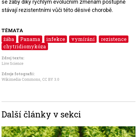
se žáby díky rychlým evolučním změnám postupně
stávají rezistentními vůči této děsivé chorobě.
TÉMATA
žába
Panama
infekce
vymírání
rezistence
chytridiomykóza
Zdroj textu:
Live Science
Zdroje fotografii:
Wikimedia Commons
,
CC BY 3.0
Další články v sekci
Image