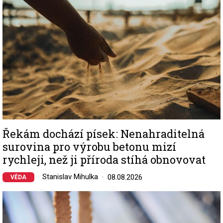
Řekám dochází písek: Nenahraditelná
surovina pro výrobu betonu mizí
rychleji, než ji příroda stíhá obnovovat
Stanislav Mihulka
08.08.2026
VĚDA
Image