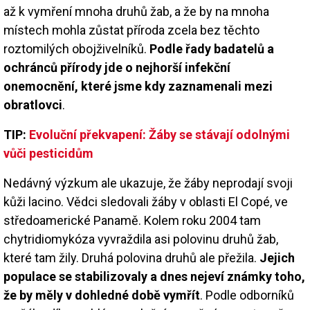
až k vymření mnoha druhů žab, a že by na mnoha
místech mohla zůstat příroda zcela bez těchto
roztomilých obojživelníků.
Podle řady badatelů a
ochránců přírody jde o nejhorší infekční
onemocnění, které jsme kdy zaznamenali mezi
obratlovci
.
TIP:
Evoluční překvapení: Žáby se stávají odolnými
vůči pesticidům
Nedávný výzkum ale ukazuje, že žáby neprodají svoji
kůži lacino. Vědci sledovali žáby v oblasti El Copé, ve
středoamerické Panamě. Kolem roku 2004 tam
chytridiomykóza vyvraždila asi polovinu druhů žab,
které tam žily. Druhá polovina druhů ale přežila.
Jejich
populace se stabilizovaly a dnes nejeví známky toho,
že by měly v dohledné době vymřít
. Podle odborníků