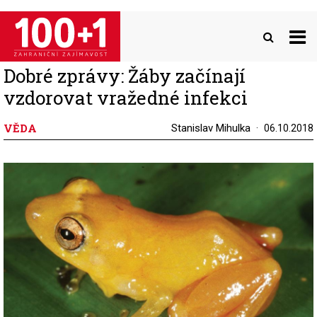
Přejít
k
hlavnímu
obsahu
Dobré zprávy: Žáby začínají
vzdorovat vražedné infekci
VĚDA
Stanislav Mihulka
06.10.2018