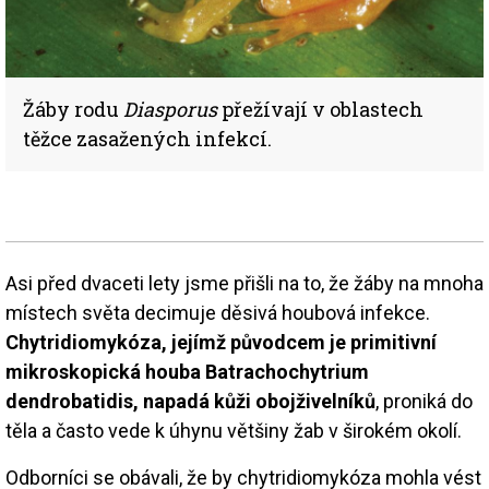
Žáby rodu
Diasporus
přežívají v oblastech
těžce zasažených infekcí.
Asi před dvaceti lety jsme přišli na to, že žáby na mnoha
místech světa decimuje děsivá houbová infekce.
Chytridiomykóza, jejímž původcem je primitivní
mikroskopická houba Batrachochytrium
dendrobatidis, napadá kůži obojživelníků
, proniká do
těla a často vede k úhynu většiny žab v širokém okolí.
Odborníci se obávali, že by chytridiomykóza mohla vést