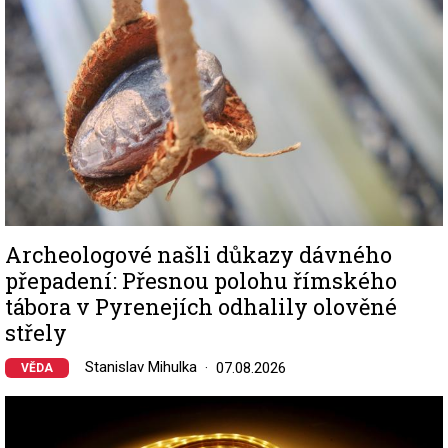
Archeologové našli důkazy dávného
přepadení: Přesnou polohu římského
tábora v Pyrenejích odhalily olověné
střely
Stanislav Mihulka
07.08.2026
VĚDA
Image