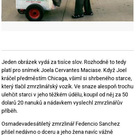
Jeden obrázek vydá za tisíce slov. Rozhodně to tedy
platí pro snímek Joela Cervantes Maciase. Když Joel
kráčel předměstím Chicaga, všiml si shrbeného starce,
který tlačil zmrzlinářský vozík. Ve snaze alespoň trochu
ulehčit starci v jeho těžkém údělu, koupil od něj za 50
dolarů 20 nanuků a nádavkem vyslechl zmrzlinářův
příběh.
Osmadevadesátiletý zmrzlinář Fedencio Sanchez
přišel nedávno o dceru a jeho žena navíc vážně