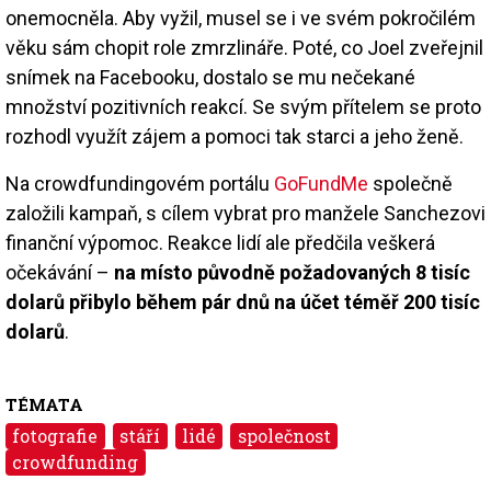
onemocněla. Aby vyžil, musel se i ve svém pokročilém
věku sám chopit role zmrzlináře. Poté, co Joel zveřejnil
snímek na Facebooku, dostalo se mu nečekané
množství pozitivních reakcí. Se svým přítelem se proto
rozhodl využít zájem a pomoci tak starci a jeho ženě.
Na crowdfundingovém portálu
GoFundMe
společně
založili kampaň, s cílem vybrat pro manžele Sanchezovi
finanční výpomoc. Reakce lidí ale předčila veškerá
očekávání –
na místo původně požadovaných 8 tisíc
dolarů přibylo během pár dnů na účet téměř 200 tisíc
dolarů
.
TÉMATA
fotografie
stáří
lidé
společnost
crowdfunding