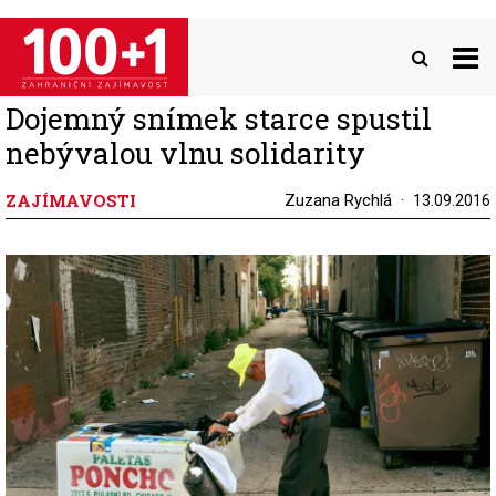
Přejít
k
hlavnímu
obsahu
Dojemný snímek starce spustil
nebývalou vlnu solidarity
ZAJÍMAVOSTI
Zuzana Rychlá
13.09.2016