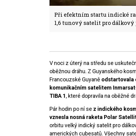
Při efektním startu indické r
1,6 tunový satelit pro dálkov
V noci z úterý na středu se uskuteč
oběžnou dráhu. Z Guyanského kosm
Francouzské Guyaně
odstartovala 
komunikačním satelitem Inmarsat
TIBA 1
, které dopravila na oběžné dr
Pár hodin po ní se
z indického kos
vznesla nosná raketa Polar Satell
orbitu velký indický satelit pro dá
amerických cubesatů. Všechny satel