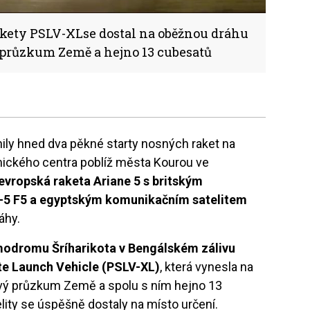
akety PSLV-XLse dostal na oběžnou dráhu
ý průzkum Země a hejno 13 cubesatů
nily hned dva pěkné starty nosných raket na
ického centra poblíž města Kourou ve
evropská raketa Ariane 5 s britským
-5 F5 a egyptským komunikačním satelitem
áhy.
modromu Šríharikota v Bengálském zálivu
ite Launch Vehicle (PSLV-XL)
, která vynesla na
lkový průzkum Země a spolu s ním hejno 13
ity se úspěšně dostaly na místo určení.