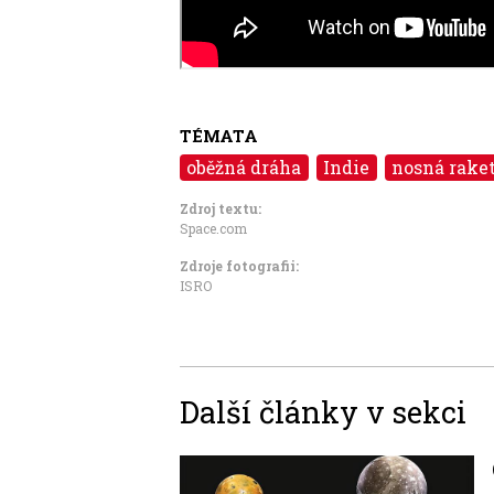
TÉMATA
oběžná dráha
Indie
nosná rake
Zdroj textu:
Space.com
Zdroje fotografii:
ISRO
Další články v sekci
Image