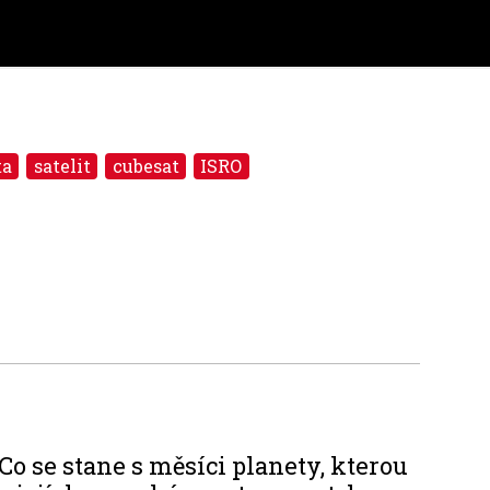
ta
satelit
cubesat
ISRO
Co se stane s měsíci planety, kterou