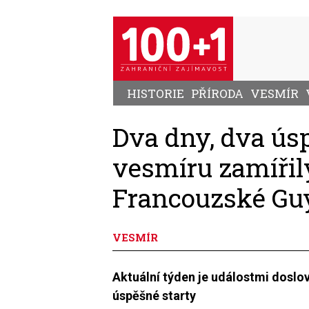
Přejít
k
hlavnímu
obsahu
HISTORIE
PŘÍRODA
VESMÍR
Dva dny, dva úsp
vesmíru zamířil
Francouzské Guy
VESMÍR
Aktuální týden je událostmi dosl
úspěšné starty