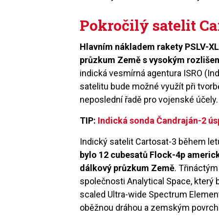
Pokročilý satelit C
Hlavním nákladem rakety PSLV-XL b
průzkum Země s vysokým rozlišen
indická vesmírná agentura ISRO (Ind
satelitu bude možné využít při tvorb
neposlední řadě pro vojenské účely.
TIP:
Indická sonda Čandraján-2 úsp
Indický satelit Cartosat-3 během le
bylo 12 cubesatů Flock-4p americk
dálkový průzkum Země
. Třináctý
společnosti Analytical Space, který
scaled Ultra-wide Spectrum Element)
oběžnou dráhou a zemským povrc