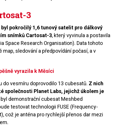
artosat-3
yl pokročilý 1,6 tunový satelit pro dálkový
ím snímků Cartosat-3
, který vyvinula a postavila
ia Space Research Organisation). Data tohoto
ě map, sledování a předpovídání počasí, a v
ěšně vyrazila k Měsíci
tu do vesmíru doprovodilo 13 cubesatů.
Z nich
é společnosti Planet Labs, jejichž úkolem je
m byl demonstrační cubesat Meshbed
 bude testovat technologii FUSE (Frequency-
, což je anténa pro rychlejší přenos dar mezi
hem.