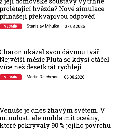
z její domovské soustavy vytrhne
prolétající hvězda? Nové simulace
přinášejí překvapivou odpověď
Stanislav Mihulka
07.08.2026
VESMÍR
Charon ukázal svou dávnou tvář:
Největší měsíc Pluta se kdysi otáčel
více než desetkrát rychleji
Martin Reichman
06.08.2026
VESMÍR
Venuše je dnes žhavým světem. V
minulosti ale mohla mít oceány,
které pokrývaly 90 % jejího povrchu