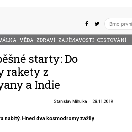
VÁLKA
VĚDA
ZDRAVÍ
ZAJÍMAVOSTI
CESTOVÁNÍ
ěšné starty: Do
y rakety z
any a Indie
Stanislav Mihulka
28.11.2019
ova nabitý. Hned dva kosmodromy zažily