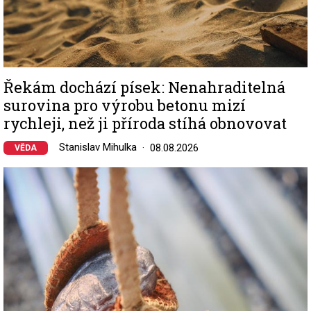
Řekám dochází písek: Nenahraditelná
surovina pro výrobu betonu mizí
rychleji, než ji příroda stíhá obnovovat
Stanislav Mihulka
08.08.2026
VĚDA
Image