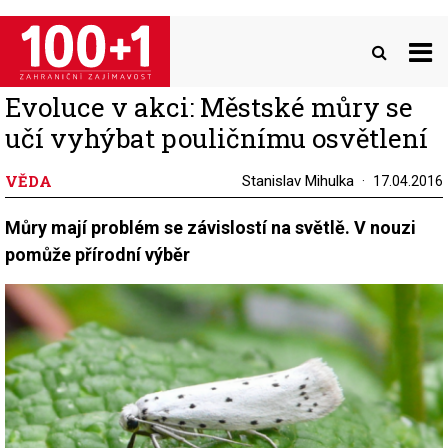
Přejít
k
hlavnímu
obsahu
Evoluce v akci: Městské můry se
učí vyhýbat pouličnímu osvětlení
VĚDA
Stanislav Mihulka
17.04.2016
Můry mají problém se závislostí na světlě. V nouzi
pomůže přírodní výběr