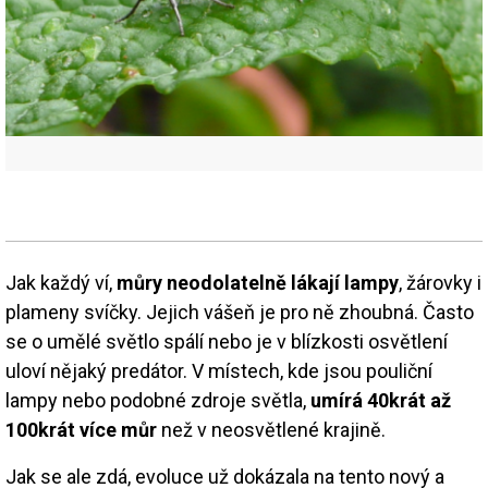
Jak každý ví,
můry neodolatelně lákají lampy
, žárovky i
plameny svíčky. Jejich vášeň je pro ně zhoubná. Často
se o umělé světlo spálí nebo je v blízkosti osvětlení
uloví nějaký predátor. V místech, kde jsou pouliční
lampy nebo podobné zdroje světla,
umírá 40krát až
100krát více můr
než v neosvětlené krajině.
Jak se ale zdá, evoluce už dokázala na tento nový a