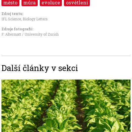
město
můra
evoluce
osvětlení
Zdroj textu:
IFL Science, Biology Letters
Zdroje fotografii:
F. Altermatt / University of Zurich
Další články v sekci
Image