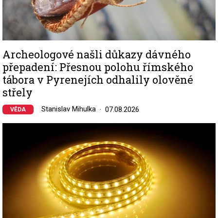
Archeologové našli důkazy dávného
přepadení: Přesnou polohu římského
tábora v Pyrenejích odhalily olověné
střely
Stanislav Mihulka
07.08.2026
VĚDA
Image