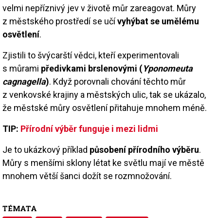
velmi nepříznivý jev v životě můr zareagovat. Můry
z městského prostředí se učí
vyhýbat se umělému
osvětlení
.
Zjistili to švýcarští vědci, kteří experimentovali
s můrami
předivkami brslenovými (
Yponomeuta
cagnagella
)
. Když porovnali chování těchto můr
z venkovské krajiny a městských ulic, tak se ukázalo,
že městské můry osvětlení přitahuje mnohem méně.
TIP:
Přírodní výběr funguje i mezi lidmi
Je to ukázkový příklad
působení přírodního výběru
.
Můry s menšími sklony létat ke světlu mají ve městě
mnohem větší šanci dožít se rozmnožování.
TÉMATA