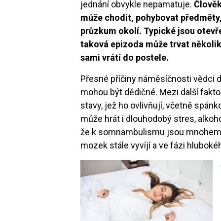
jednání obvykle nepamatuje.
Člověk
může chodit, pohybovat předměty, 
průzkum okolí. Typické jsou otevř
taková epizoda může trvat několik 
sami vrátí do postele.
Přesné příčiny náměsíčnosti vědci do
mohou být dědičné. Mezi další fakto
stavy, jež ho ovlivňují, včetně spá
může hrát i dlouhodobý stres, alkoho
že k somnambulismu jsou mnohem nác
mozek stále vyvíjí a ve fázi hluboké
Image