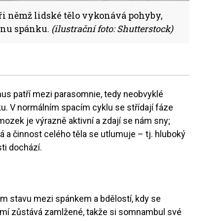
ři němž lidské tělo vykonává pohyby,
ínu spánku.
(ilustrační foto: Shutterstock)
s patří mezi parasomnie, tedy neobvyklé
u. V normálním spacím cyklu se střídají fáze
mozek je výrazně aktivní a zdají se nám sny;
 a činnost celého těla se utlumuje – tj. hluboký
ti dochází.
m stavu mezi spánkem a bdělostí, kdy se
omí zůstává zamlžené, takže si somnambul své