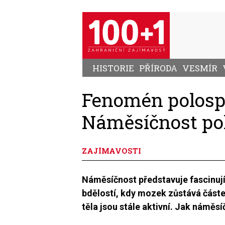
Přejít
k
hlavnímu
obsahu
HISTORIE
PŘÍRODA
VESMÍR
Fenomén polosp
Náměsíčnost po
ZAJÍMAVOSTI
Náměsíčnost představuje fascinuj
bdělostí, kdy mozek zůstává část
těla jsou stále aktivní. Jak náměs