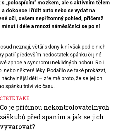
 s „polospícím“ mozkem, ale s aktivním tělem
a dokonce i řídit auto nebo se vydat na
ené oči, ovšem nepřítomný pohled, přičemž
minut i déle a mnozí náměsíčníci se po ní
sud neznají, větší sklony k ní však podle nich
ry patří především nedostatek spánku či jiné
nkové apnoe a syndromu neklidných nohou. Roli
l nebo některé léky. Podařilo se také prokázat,
hylnější děti – zřejmě proto, že se jejich
ho spánku tráví víc času.
ČTĚTE TAKÉ
Co je příčinou nekontrolovatelných
záškubů před spaním a jak se jich
vyvarovat?