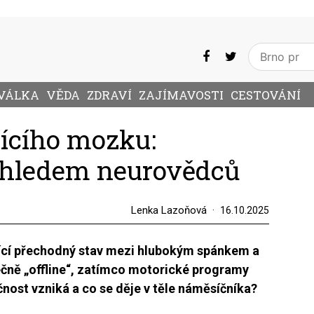
VÁLKA
VĚDA
ZDRAVÍ
ZAJÍMAVOSTI
CESTOVÁNÍ
ícího mozku:
hledem neurovědců
Lenka Lazoňová
16.10.2025
ící přechodný stav mezi hlubokým spánkem a
ečně „offline“, zatímco motorické programy
íčnost vzniká a co se děje v těle náměsíčníka?