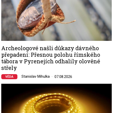
Archeologové našli důkazy dávného
přepadení: Přesnou polohu římského
tábora v Pyrenejích odhalily olověné
střely
Stanislav Mihulka
07.08.2026
VĚDA
Image