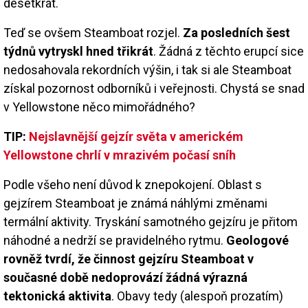
desetkrát.
Teď se ovšem Steamboat rozjel.
Za posledních šest
týdnů vytryskl hned třikrát
. Žádná z těchto erupcí sice
nedosahovala rekordních výšin, i tak si ale Steamboat
získal pozornost odborníků i veřejnosti. Chystá se snad
v Yellowstone něco mimořádného?
TIP:
Nejslavnější gejzír světa v americkém
Yellowstone chrlí v mrazivém počasí sníh
Podle všeho není důvod k znepokojení. Oblast s
gejzírem Steamboat je známá náhlými změnami
termální aktivity. Tryskání samotného gejzíru je přitom
náhodné a nedrží se pravidelného rytmu.
Geologové
rovněž tvrdí, že činnost gejzíru Steamboat v
současné době nedoprovází žádná výrazná
tektonická aktivita
. Obavy tedy (alespoň prozatím)