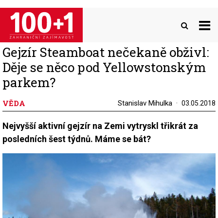
Přejít
k
hlavnímu
obsahu
Gejzír Steamboat nečekaně obživl:
Děje se něco pod Yellowstonským
parkem?
VĚDA
Stanislav Mihulka
03.05.2018
Nejvyšší aktivní gejzír na Zemi vytryskl třikrát za
posledních šest týdnů. Máme se bát?