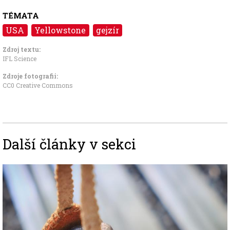
TÉMATA
USA
Yellowstone
gejzír
Zdroj textu:
IFL Science
Zdroje fotografii:
CC0 Creative Commons
Další články v sekci
Image