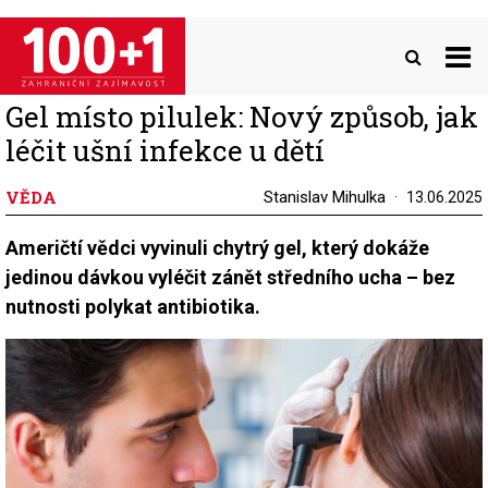
Přejít
k
hlavnímu
obsahu
Gel místo pilulek: Nový způsob, jak
léčit ušní infekce u dětí
VĚDA
Stanislav Mihulka
13.06.2025
Američtí vědci vyvinuli chytrý gel, který dokáže
jedinou dávkou vyléčit zánět středního ucha – bez
nutnosti polykat antibiotika.