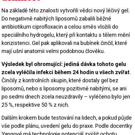
Na základě této znalosti vytvořili vědci nový léčivý gel.
Do negativně nabitých liposomů zabalili běžné
antibiotikum ciprofloxacin a celou směs vložili do
speciálního hydrogelu, který při kontaktu s tělem mění
konzistenci. Gel pak aplikovali na bubínek činčil, které
mají ušní anatomii velmi podobnou člověku.
Výsledek byl ohromující: jediná dávka tohoto gelu
zcela vyléčila infekci během 24 hodin u všech zvířat
.
Činčily z kontrolních skupin, které dostaly gel bez
liposomů, nebo s liposomy pozitivně nabitými, se ani
po sedmi dnech zcela neuzdravily – vyléčeno bylo jen
25 %, respektive 50 % z nich.
Dalším krokem bude testování na lidech, a pokud půjde
vše podle plánu, uvedení gelu do praxe. Podle docentky
Yangové má technologie potenciál zvýšit ochotu