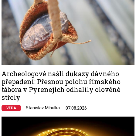
Archeologové našli důkazy dávného
přepadení: Přesnou polohu římského
tábora v Pyrenejích odhalily olověné
střely
Stanislav Mihulka
07.08.2026
VĚDA
Image