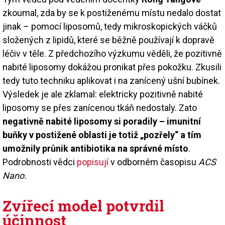
zkoumal, zda by se k postiženému místu nedalo dostat
jinak – pomocí liposomů, tedy mikroskopických váčků
složených z lipidů, které se běžně používají k dopravě
léčiv v těle. Z předchozího výzkumu věděli, že pozitivně
nabité liposomy dokážou pronikat přes pokožku. Zkusili
tedy tuto techniku aplikovat i na zanícený ušní bubínek.
Výsledek je ale zklamal: elektricky pozitivně nabité
liposomy se přes zanícenou tkáň nedostaly. Zato
negativně nabité liposomy si poradily – imunitní
buňky v postižené oblasti je totiž „pozřely“ a tím
umožnily průnik antibiotika na správné místo
.
Podrobnosti vědci
popisují
v odborném časopisu
ACS
Nano.
Zvířecí model potvrdil
účinnost