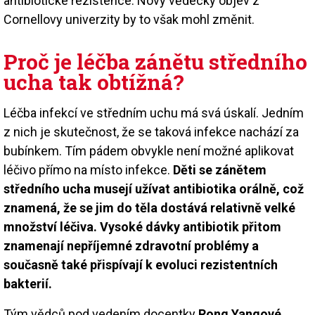
antibiotické rezistence. Nový vědecký objev z
Cornellovy univerzity by to však mohl změnit.
Proč je léčba zánětu středního
ucha tak obtížná?
Léčba infekcí ve středním uchu má svá úskalí. Jedním
z nich je skutečnost, že se taková infekce nachází za
bubínkem. Tím pádem obvykle není možné aplikovat
léčivo přímo na místo infekce.
Děti se zánětem
středního ucha musejí užívat antibiotika orálně, což
znamená, že se jim do těla dostává relativně velké
množství léčiva. Vysoké dávky antibiotik přitom
znamenají nepříjemné zdravotní problémy a
současně také přispívají k evoluci rezistentních
bakterií.
Tým vědců pod vedením docentky
Rong Yangové