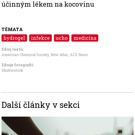
účinným lékem na kocovinu
TÉMATA
hydrogel
infekce
ucho
medicína
Zdroj textu:
American Chemical Society
,
New Atlas
,
ACS Nano
Zdroje fotografii:
Shutterstock
Další články v sekci
Image