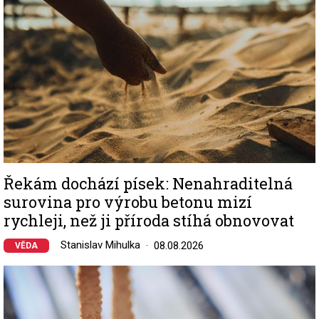
Řekám dochází písek: Nenahraditelná
surovina pro výrobu betonu mizí
rychleji, než ji příroda stíhá obnovovat
Stanislav Mihulka
08.08.2026
VĚDA
Image