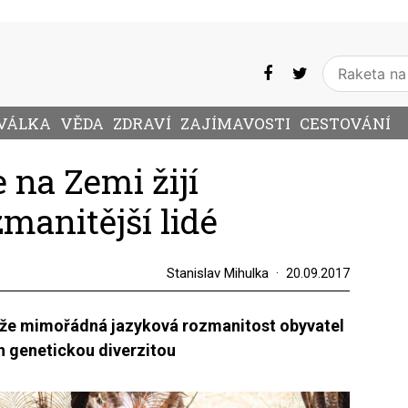
VÁLKA
VĚDA
ZDRAVÍ
ZAJÍMAVOSTI
CESTOVÁNÍ
e na Zemi žijí
manitější lidé
Stanislav Mihulka
20.09.2017
 že mimořádná jazyková rozmanitost obyvatel
ch genetickou diverzitou