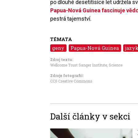
po dlouhé desetitisíce let udržela s
Papua-Nová Guinea fascinuje vědc
pestrá tajemství.
TÉMATA
geny
Papua-Nová Guinea
jazy
Zdroj textu:
Wellcome Trust Sanger Institute, Science
Zdroje fotografii:
CC0 Creative Commons
Další články v sekci
Image