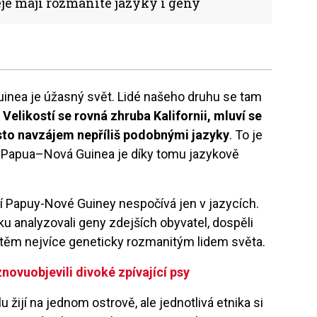
je mají rozmanité jazyky i geny
uinea je úžasný svět. Lidé našeho druhu se tam
.
Velikostí se rovná zhruba Kalifornii, mluví se
asto navzájem nepříliš podobnými jazyky
. To je
a Papua–Nová Guinea je díky tomu jazykově
tví Papuy-Nové Guiney nespočívá jen v jazycích.
u analyzovali geny zdejších obyvatel, dospěli
 k těm nejvíce geneticky rozmanitým lidem světa.
novuobjevili divoké zpívající psy
 žijí na jednom ostrově, ale jednotlivá etnika si