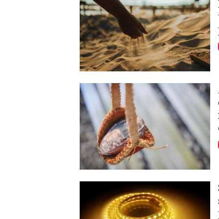
Image
Image