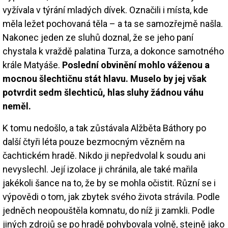
vyžívala v týrání mladých dívek. Označili i místa, kde
měla ležet pochovaná těla – a ta se samozřejmě našla.
Nakonec jeden ze sluhů doznal, že se jeho paní
chystala k vraždě palatina Turza, a dokonce samotného
krále Matyáše.
Poslední obvinění mohlo váženou a
mocnou šlechtičnu stát hlavu. Muselo by jej však
potvrdit sedm šlechticů, hlas sluhy žádnou váhu
neměl.
K tomu nedošlo, a tak zůstávala Alžběta Báthory po
další čtyři léta pouze bezmocným vězněm na
čachtickém hradě. Nikdo ji nepředvolal k soudu ani
nevyslechl. Její izolace ji chránila, ale také mařila
jakékoli šance na to, že by se mohla očistit. Různí se i
výpovědi o tom, jak zbytek svého života strávila. Podle
jedněch neopouštěla komnatu, do níž ji zamkli. Podle
jiných zdrojů se po hradě pohybovala volně, stejně jako