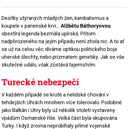
Desítky utýraných mladých žen, kanibalismus a
koupele v panenské krvi…
Alžbětu Báthoryovou
obestírá legenda bezmála upírská. Přitom
nadpřirozeného na jejím případu není zhola nic. A to ať
se už na celou věc díváme optikou politického boje
uherské šlechty, nebo prizmatem genetiky. Jak se vše
skutečně událo, však zůstává tajemstvím.
Turecké nebezpečí
V každém případě se kruté a nelidské chování v
tehdejších Uhrách mnohem více tolerovalo. Podobně
jako Balkán i Uhry byly už několik století vystaveny
vpádům Osmanské říše. Velká část byla okupována
Turky. I když zrovna neprobíhaly přímé vojenské