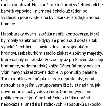
mohla cestovat. Na sloužící, kteří před vyšetřovateli tak
barvitě vypovídali, nicméně čekalo už týden po
výsleších popraviště a na bylinkářku-čarodějku hořící
hranice.
Habsburský dvůr si zkrátka nepřál kontroverze, které
by mohly vzniknout, kdyby se před soud dostala tak
vysoká šlechtična a navíc vdova po vojenském
hrdinovi. Habsburkům stačilo získat Alžbětiny majetky,
které sahaly od srbské Vojvodiny až po Slovensko. Její
bratranec, sedmihradský kníže Gábor Báthory navíc s
Vídní nevycházel zrovna dobře. A pohnutky palatina
Turza mohlo vést nějaké skryté nepřátelství, snad
nesouhlas s jejím vystupováním či závist nad tím, jak
suverénně si coby vdova vede. Onomu „vyššímu
politickému zájmu“ se hraběnka zkrátka ubránit
nedokázala. Snad jí u katolických Habsburků uškodilo i