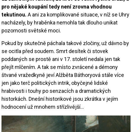
pro nějaké koupání tedy není zrovna vhodnou
tekutinou.
A ani za komplikované situace, v níž se Uhry
nacházely, by hraběnka nemohla tak dlouho unikat
pozornosti světské moci.
Pokud by skutečně páchala takové zločiny, už dávno by
se ocitla před soudem. Smrt desítek či stovek
poddaných se prostě ani v 17. století nedala jen tak
přejít mlčením. A tak se místo zvrácené a démony
štvané vražedkyně jeví Alžběta Báthoryová stále více
jen jako terč politických intrik, obyčejné lidské
hrabivosti i touhy po senzacích a dramatických
historkách. Dnešní historikové jsou zkrátka v jejím
hodnocení už mnohem střízlivější…
Image