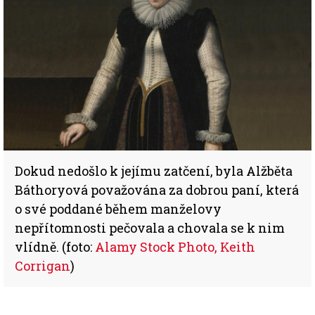
Dokud nedošlo k jejímu zatčení, byla Alžběta
Báthoryová považována za dobrou paní, která
o své poddané během manželovy
nepřítomnosti pečovala a chovala se k nim
vlídně. (foto:
Alamy Stock Photo, Keith
Corrigan
)