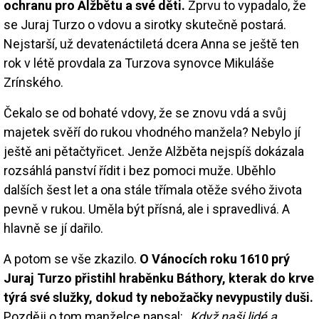
ochranu pro Alžbětu a své děti.
Zprvu to vypadalo, že
se Juraj Turzo o vdovu a sirotky skutečně postará.
Nejstarší, už devatenáctiletá dcera Anna se ještě ten
rok v létě provdala za Turzova synovce Mikuláše
Zrínského.
Čekalo se od bohaté vdovy, že se znovu vdá a svůj
majetek svěří do rukou vhodného manžela? Nebylo jí
ještě ani pětačtyřicet. Jenže Alžběta nejspíš dokázala
rozsáhlá panství řídit i bez pomoci muže. Uběhlo
dalších šest let a ona stále třímala otěže svého života
pevně v rukou. Uměla být přísná, ale i spravedlivá. A
hlavně se jí dařilo.
A potom se vše zkazilo.
O Vánocích roku 1610 prý
Juraj Turzo přistihl hraběnku Báthory, kterak do krve
týrá své služky, dokud ty nebožačky nevypustily duši.
Později o tom manželce napsal:
„Když naši lidé a