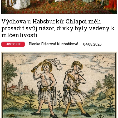
Výchova u Habsburků: Chlapci měli
prosadit svůj názor, dívky byly vedeny k
mlčenlivosti
Blanka Fišarová Kuchaříková
04.08.2026
HISTORIE
Image