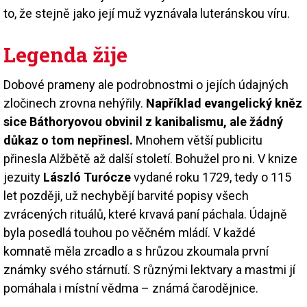
to, že stejně jako její muž vyznávala luteránskou víru.
Legenda žije
Dobové prameny ale podrobnostmi o jejích údajných
zločinech zrovna nehýřily.
Například evangelický kněz
sice Báthoryovou obvinil z kanibalismu, ale žádný
důkaz o tom nepřinesl.
Mnohem větší publicitu
přinesla Alžbětě až další století. Bohužel pro ni. V knize
jezuity
László Turócze
vydané roku 1729, tedy o 115
let později, už nechybějí barvité popisy všech
zvrácených rituálů, které krvavá paní páchala. Údajně
byla posedlá touhou po věčném mládí. V každé
komnatě měla zrcadlo a s hrůzou zkoumala první
známky svého stárnutí. S různými lektvary a mastmi jí
pomáhala i místní vědma – známá čarodějnice.