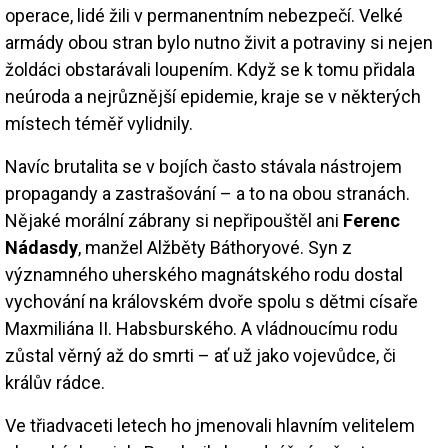
operace, lidé žili v permanentním nebezpečí. Velké
armády obou stran bylo nutno živit a potraviny si nejen
žoldáci obstarávali loupením. Když se k tomu přidala
neúroda a nejrůznější epidemie, kraje se v některých
místech téměř vylidnily.
Navíc brutalita se v bojích často stávala nástrojem
propagandy a zastrašování – a to na obou stranách.
Nějaké morální zábrany si nepřipouštěl ani
Ferenc
Nádasdy
, manžel Alžběty Báthoryové. Syn z
významného uherského magnátského rodu dostal
vychování na královském dvoře spolu s dětmi císaře
Maxmiliána II. Habsburského. A vládnoucímu rodu
zůstal věrný až do smrti – ať už jako vojevůdce, či
králův rádce.
Ve třiadvaceti letech ho jmenovali hlavním velitelem