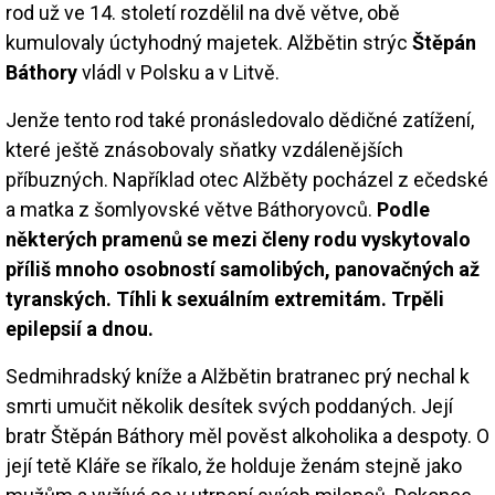
rod už ve 14. století rozdělil na dvě větve, obě
kumulovaly úctyhodný majetek. Alžbětin strýc
Štěpán
Báthory
vládl v Polsku a v Litvě.
Jenže tento rod také pronásledovalo dědičné zatížení,
které ještě znásobovaly sňatky vzdálenějších
příbuzných. Například otec Alžběty pocházel z ečedské
a matka z šomlyovské větve Báthoryovců.
Podle
některých pramenů se mezi členy rodu vyskytovalo
příliš mnoho osobností samolibých, panovačných až
tyranských. Tíhli k sexuálním extremitám. Trpěli
epilepsií a dnou.
Sedmihradský kníže a Alžbětin bratranec prý nechal k
smrti umučit několik desítek svých poddaných. Její
bratr Štěpán Báthory měl pověst alkoholika a despoty. O
její tetě Kláře se říkalo, že holduje ženám stejně jako