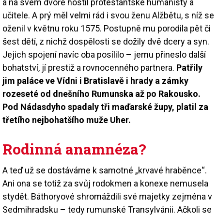
a na svém dvoře hostil protestantské humanisty a
učitele. A prý měl velmi rád i svou ženu Alžbětu, s níž se
oženil v květnu roku 1575. Postupně mu porodila pět či
šest dětí, z nichž dospělosti se dožily dvě dcery a syn.
Jejich spojení navíc oba posílilo – jemu přineslo další
bohatství, jí prestiž a rovnocenného partnera.
Patřily
jim paláce ve Vídni i Bratislavě i hrady a zámky
rozeseté od dnešního Rumunska až po Rakousko.
Pod Nádasdyho spadaly tři maďarské župy, platil za
třetího nejbohatšího muže Uher.
Rodinná anamnéza?
A teď už se dostáváme k samotné „krvavé hraběnce“.
Ani ona se totiž za svůj rodokmen a konexe nemusela
stydět. Báthoryové shromáždili své majetky zejména v
Sedmihradsku – tedy rumunské Transylvánii. Ačkoli se