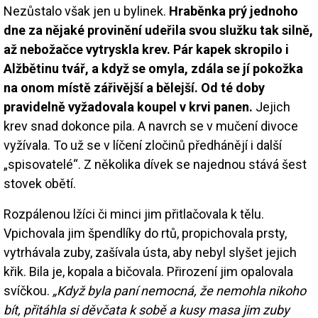
Nezůstalo však jen u bylinek.
Hraběnka prý jednoho
dne za nějaké provinění udeřila svou služku tak silně,
až nebožačce vytryskla krev. Pár kapek skropilo i
Alžbětinu tvář, a když se omyla, zdála se jí pokožka
na onom místě zářivější a bělejší. Od té doby
pravidelně vyžadovala koupel v krvi panen.
Jejich
krev snad dokonce pila. A navrch se v mučení divoce
vyžívala. To už se v líčení zločinů předhánějí i další
„spisovatelé“. Z několika dívek se najednou stává šest
stovek obětí.
Rozpálenou lžíci či minci jim přitlačovala k tělu.
Vpichovala jim špendlíky do rtů, propichovala prsty,
vytrhávala zuby, zašívala ústa, aby nebyl slyšet jejich
křik. Bila je, kopala a bičovala. Přirození jim opalovala
svíčkou.
„Když byla paní nemocná, že nemohla nikoho
bít, přitáhla si děvčata k sobě a kusy masa jim zuby