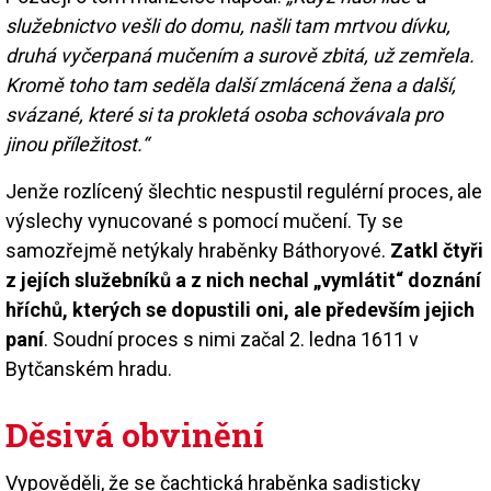
služebnictvo vešli do domu, našli tam mrtvou dívku,
druhá vyčerpaná mučením a surově zbitá, už zemřela.
Kromě toho tam seděla další zmlácená žena a další,
svázané, které si ta prokletá osoba schovávala pro
jinou příležitost.“
Jenže rozlícený šlechtic nespustil regulérní proces, ale
výslechy vynucované s pomocí mučení. Ty se
samozřejmě netýkaly hraběnky Báthoryové.
Zatkl čtyři
z jejích služebníků a z nich nechal „vymlátit“ doznání
hříchů, kterých se dopustili oni, ale především jejich
paní
. Soudní proces s nimi začal 2. ledna 1611 v
Bytčanském hradu.
Děsivá obvinění
Vypověděli, že se čachtická hraběnka sadisticky