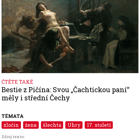
ČTĚTE TAKÉ
Bestie z Pičína: Svou „Čachtickou paní“
měly i střední Čechy
TÉMATA
zločin
žena
šlechta
Uhry
17. století
Zdroj textu: