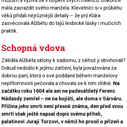
mužům a vyžívá se v utrpení svých milenců. Dokonce
měla zavraždit svého manžela. Klevetníci si v průběhu
věků přidali nejrůznější detaily – že prý Klára
zasvěcovala Alžbětu do tajů lesbické lásky i mučicích
praktik.
Schopná vdova
Zdědila Alžběta sklony k sadismu, z něhož ji obviňovali?
Dokud nedošlo k jejímu zatčení, byla považována za
dobrou paní, která o své poddané během manželovy
nepřítomnosti pečovala a chovala se k nim vlídně.
Na
začátku roku 1604 ale ani ne padesátiletý Ferenc
Nádasdy zemřel – ne na bojišti, ale doma v Sárváru.
Příčina jeho smrti není přesně známa, den před svou
smrtí však ještě napsal dopis svému příteli,
palatinovi Juraji Turzovi, v němž ho prosil o přízeň a