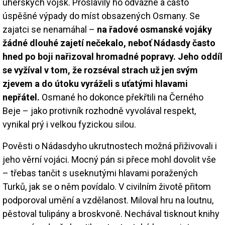
uherských vojsk. Proslavily ho odvážné a často
úspěšné výpady do míst obsazených Osmany. Se
zajatci se nenamáhal –
na řadové osmanské vojáky
žádné dlouhé zajetí nečekalo, neboť Nádasdy často
hned po boji nařizoval hromadné popravy. Jeho oddíl
se vyžíval v tom, že rozséval strach už jen svým
zjevem a do útoku vyráželi s uťatými hlavami
nepřátel.
Osmané ho dokonce překřtili na Černého
Beje – jako protivník rozhodně vyvolával respekt,
vynikal prý i velkou fyzickou silou.
Pověsti o Nádasdyho ukrutnostech možná přiživovali i
jeho věrní vojáci. Mocný pán si přece mohl dovolit vše
– třebas tančit s useknutými hlavami poražených
Turků, jak se o něm povídalo. V civilním životě přitom
podporoval umění a vzdělanost. Miloval hru na loutnu,
pěstoval tulipány a broskvoně. Nechával tisknout knihy