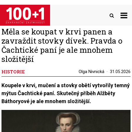
Přejít
k
hlavnímu
obsahu
Měla se koupat v krvi panen a
zavraždit stovky dívek. Pravda o
Čachtické paní je ale mnohem
složitější
HISTORIE
Olga Nivnická
31.05.2026
Koupele v krvi, mučení a stovky obětí vytvořily temný
mýtus Čachtické paní. Skutečný příběh Alžběty
Báthoryové je ale mnohem složitější.