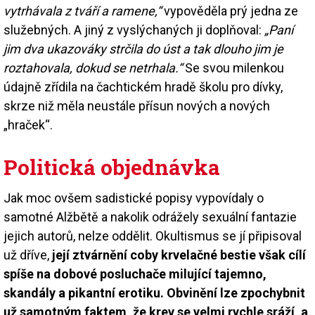
vytrhávala z tváří a ramene,“
vypověděla prý jedna ze
služebných. A jiný z vyslýchaných ji doplňoval:
„Paní
jim dva ukazováky strčila do úst a tak dlouho jim je
roztahovala, dokud se netrhala.“
Se svou milenkou
údajně zřídila na čachtickém hradě školu pro dívky,
skrze niž měla neustále přísun nových a nových
„hraček“.
Politická objednávka
Jak moc ovšem sadistické popisy vypovídaly o
samotné Alžbětě a nakolik odrážely sexuální fantazie
jejich autorů, nelze oddělit. Okultismus se jí připisoval
už dříve,
její ztvárnění coby krvelačné bestie však cílí
spíše na dobové posluchače milující tajemno,
skandály a pikantní erotiku. Obvinění lze zpochybnit
už samotným faktem, že krev se velmi rychle sráží, a