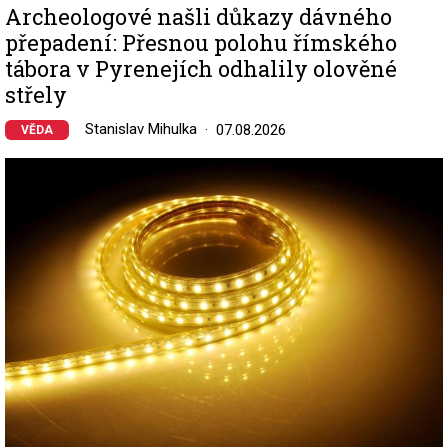
Archeologové našli důkazy dávného
přepadení: Přesnou polohu římského
tábora v Pyrenejích odhalily olověné
střely
Stanislav Mihulka
07.08.2026
VĚDA
Image