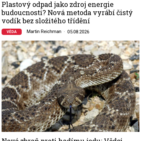
Plastový odpad jako zdroj energie
budoucnosti? Nová metoda vyrábí čistý
vodík bez složitého třídění
Martin Reichman
05.08.2026
VĚDA
Image
Nová zbraň proti hadímu jedu: Vědci