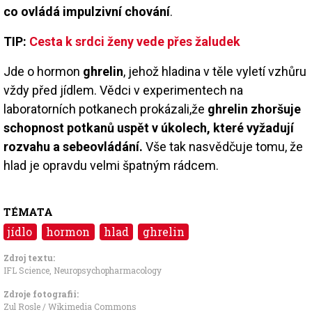
co ovládá impulzivní chování
.
TIP:
Cesta k srdci ženy vede přes žaludek
Jde o hormon
ghrelin
, jehož hladina v těle vyletí vzhůru
vždy před jídlem. Vědci v experimentech na
laboratorních potkanech prokázali,že
ghrelin zhoršuje
schopnost potkanů uspět v úkolech, které vyžadují
rozvahu a sebeovládání.
Vše tak nasvědčuje tomu, že
hlad je opravdu velmi špatným rádcem.
TÉMATA
jídlo
hormon
hlad
ghrelin
Zdroj textu:
IFL Science, Neuropsychopharmacology
Zdroje fotografii:
Zul Rosle / Wikimedia Commons