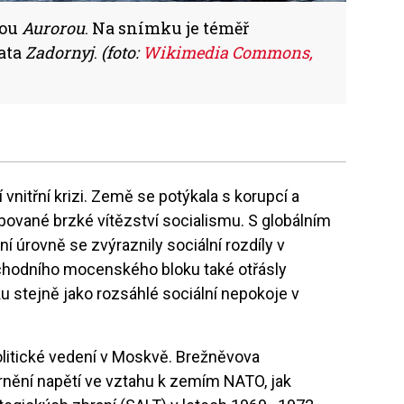
bou
Aurorou
. Na snímku je téměř
gata
Zadornyj
.
(foto:
Wikimedia Commons,
í vnitřní krizi. Země se potýkala s korupcí a
ibované brzké vítězství socialismu. S globálním
í úrovně se zvýraznily sociální rozdíly v
chodního mocenského bloku také otřásly
 stejně jako rozsáhlé sociální nepokoje v
olitické vedení v Moskvě. Brežněvova
írnění napětí ve vztahu k zemím NATO, jak