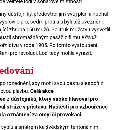
ce velitele lodi v sonarové místnosti.
ny důstojníky, předestřel jim svůj plán a nechal
slovilo pro, sedm proti a ti byli též uvězněni.
ající zhruba 150 mužů. Politruk mužstvu vysvětlil
 pustil shromážděným pasáž z filmu
Křižník
řnictvu v roce 1905. Po tomto vystoupení
ní pro revoluci. Loď tedy mohla vyrazit.
ledování
 po rozednění, aby mohl svou cestu alespoň z
kovou plavbu.
Celá akce
den z důstojníků, který naoko hlasoval pro
al stráže v přístavu. Naštěstí pro vzbouřence
ala oznámení za omyl či provokaci.
ta vyplula směrem ke švédským teritoriálním