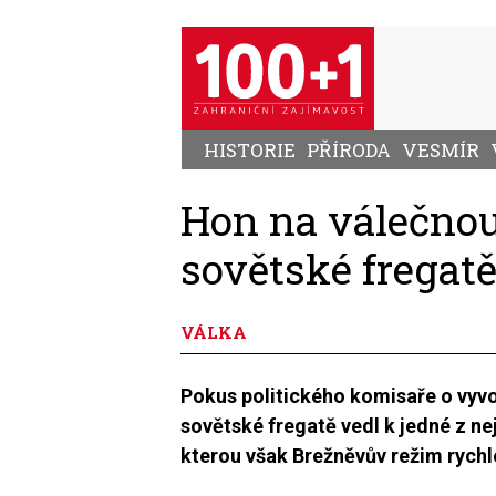
Přejít
k
hlavnímu
obsahu
HISTORIE
PŘÍRODA
VESMÍR
Hon na válečnou
sovětské fregatě
VÁLKA
Pokus politického komisaře o vyv
sovětské fregatě vedl k jedné z ne
kterou však Brežněvův režim rychle