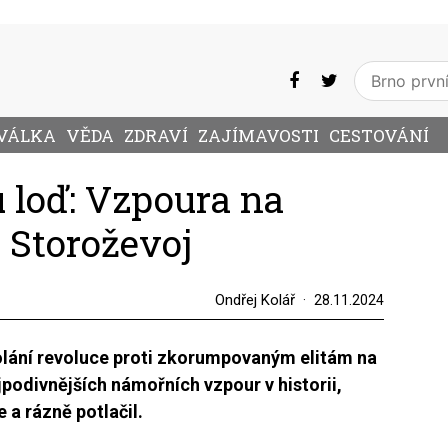
VÁLKA
VĚDA
ZDRAVÍ
ZAJÍMAVOSTI
CESTOVÁNÍ
 loď: Vzpoura na
 Storoževoj
Ondřej Kolář
28.11.2024
olání revoluce proti zkorumpovaným elitám na
jpodivnějších námořních vzpour v historii,
 a rázně potlačil.