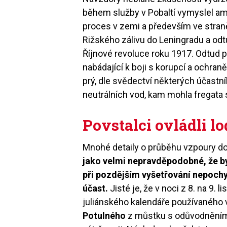
během služby v Pobaltí vymyslel amb
proces v zemi a především ve straně.
Rižského zálivu do Leningradu a odt
Říjnové revoluce roku 1917. Odtud p
nabádající k boji s korupcí a ochraně 
prý, dle svědectví některých účastník
neutrálních vod, kam mohla fregata
Povstalci ovládli lo
Mnohé detaily o průběhu vzpoury d
jako velmi nepravděpodobné, že by
při pozdějším vyšetřování nepochy
účast.
Jisté je, že v noci z 8. na 9.
juliánského kalendáře používaného v
Potulného
z můstku s odůvodněním, 