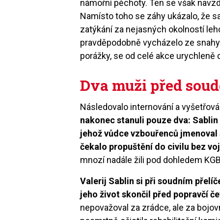
námořní pěchoty. Ten se však navz
Namísto toho se záhy ukázalo, že sa
zatýkání za nejasných okolností le
pravděpodobně vycházelo ze snahy s
porážky, se od celé akce urychleně d
Dva muži před sou
Následovalo internování a vyšetřov
nakonec stanuli pouze dva: Sablin
jehož vůdce vzbouřenců jmenoval 
čekalo propuštění do civilu bez vo
mnozí nadále žili pod dohledem KGB
Valerij Sablin si při soudním přelíč
jeho život skončil před popravčí če
nepovažoval za zrádce, ale za bojo