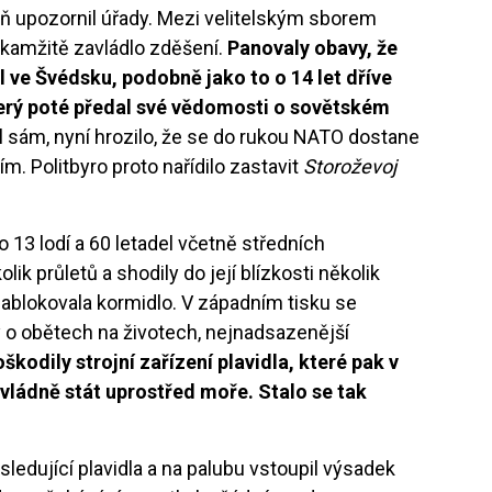
oň upozornil úřady. Mezi velitelským sborem
okamžitě zavládlo zděšení.
Panovaly obavy, že
 ve Švédsku, podobně jako to o 14 let dříve
terý poté předal své vědomosti o sovětském
l sám, nyní hrozilo, že se do rukou NATO dostane
. Politbyro proto nařídilo zastavit
Storoževoj
 13 lodí a 60 letadel včetně středních
ik průletů a shodily do její blízkosti několik
ablokovala kormidlo. V západním tisku se
y o obětech na životech, nejnadsazenější
škodily strojní zařízení plavidla, které pak v
ládně stát uprostřed moře. Stalo se tak
.
ásledující plavidla a na palubu vstoupil výsadek