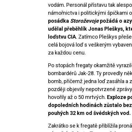
vodám. Personál přístavu tak alesp
námořnictva i politickými špičkami 
posádka
Storoževoje
požádá o azyl
udělal přeběhlík Jonas Pleškys, k
loďstvu CIA
. Zatímco Pleškys přeše
celá bojová loď s veškerým vybavením
za každou cenu.
Po stopách fregaty okamžitě vyrazilo
bombardérů Jak-28. Ty provedly někol
bomb, přičemž jedna loď zasáhla a z
později objevily nepotvrzené zpráv
hovořily až o 50 mrtvých.
Exploze po
dopoledních hodinách zůstalo bezv
pouhých 32 km od švédských vod
Zakrátko se k fregatě přiblížila pron