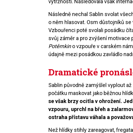
výtržnosti. Následovala však interna
Následně nechal Sablin svolat všech
o něm hlasovat. Osm důstojníků se vy
Vzbouřenci poté svolali posádku čít
svůj záměr a pro zvýšení motivace
Potěmkin
o vzpouře v carském námo
údajně mezi posádkou zavládlo nadše
Dramatické pronás
Sablin původně zamýšlel vyplout až
počátku maskovat jako běžnou hlíd
se však brzy ocitla v ohrožení. Je
vzpouru, uprchl na břeh a zalarmov
ostraha přístavu váhala a považov
Než hlídky stihly zareagovat, frega