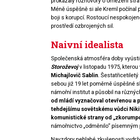
prokázaly rozhovory o omezení stra
Méně úspěšně si ale Kreml počínal př
boji s korupcí. Rostoucí nespokojen
prostředí ozbrojených sil.
Naivní idealista
Společenská atmosféra doby vyústil
Storoževoj
v listopadu 1975, kterou 
Michajlovič Sablin
. Šestatřicetile
sebou již 19 let poměrně úspěšné s
námořní institut a působil na různých
od mládí vyznačoval otevřenou a p
tehdejšímu sovětskému vůdci Nikit
komunistické strany od „zkorump
námořnictvo „odměnilo“ písemným 
Navzdory neblahé zkušenosti vydrželo