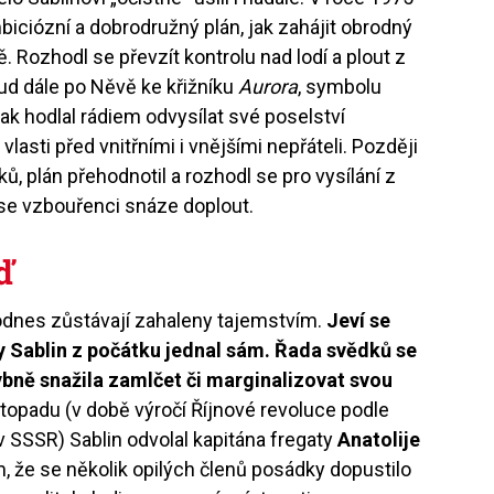
iciózní a dobrodružný plán, jak zahájit obrodný
 Rozhodl se převzít kontrolu nad lodí a plout z
ud dále po Něvě ke křižníku
Aurora
, symbolu
ak hodlal rádiem odvysílat své poselství
vlasti před vnitřními i vnějšími nepřáteli. Později
ů, plán přehodnotil a rozhodl se pro vysílání z
 se vzbouřenci snáze doplout.
ď
odnes zůstávají zahaleny tajemstvím.
Jeví se
 Sablin z počátku jednal sám. Řada svědků se
bně snažila zamlčet či marginalizovat svou
 listopadu (v době výročí Říjnové revoluce podle
 SSSR) Sablin odvolal kapitána fregaty
Anatolije
že se několik opilých členů posádky dopustilo