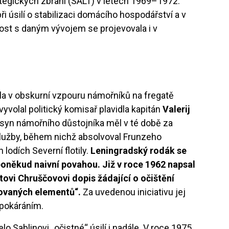
tegických zbraní (SALT) v letech 1969–1972.
i úsilí o stabilizaci domácího hospodářství a v
ost s daným vývojem se projevovala i v
a v obskurní vzpouru námořníků na fregatě
vyvolal politický komisař plavidla kapitán
Valerij
tý syn námořního důstojníka měl v té době za
lužby, během nichž absolvoval Frunzeho
 lodích Severní flotily.
Leningradský rodák se
oněkud naivní povahou. Již v roce 1962 napsal
ovi Chruščovovi dopis žádající o očištění
ovaných elementů“.
Za uvedenou iniciativu jej
pokáráním.
 Sablinovi „očistné“ úsilí i nadále. V roce 1975