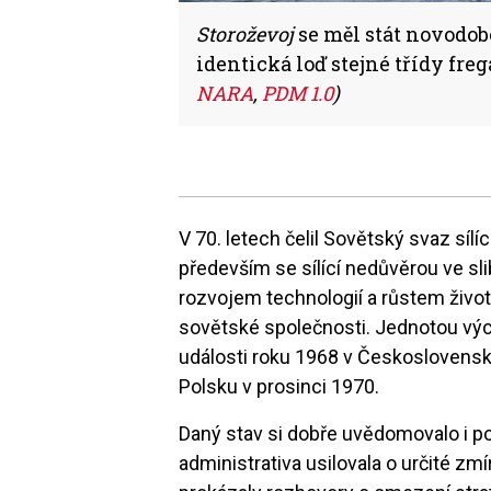
Storoževoj
se měl stát novodo
identická loď stejné třídy fre
NARA
,
PDM 1.0
)
V 70. letech čelil Sovětský svaz sílíc
především se sílící nedůvěrou ve sl
rozvojem technologií a růstem životn
sovětské společnosti. Jednotou vý
události roku 1968 v Československu
Polsku v prosinci 1970.
Daný stav si dobře uvědomovalo i p
administrativa usilovala o určité zm