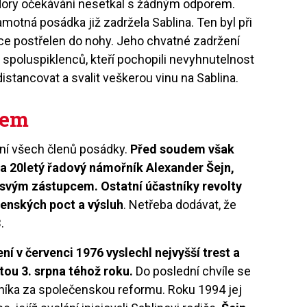
dory očekávání nesetkal s žádným odporem.
motná posádka již zadržela Sablina. Ten byl při
hce postřelen do nohy. Jeho chvatné zadržení
poluspiklenců, kteří pochopili nevyhnutelnost
istancovat a svalit veškerou vinu na Sablina.
dem
ání všech členů posádky.
Před soudem však
 a 20letý řadový námořník Alexander Šejn,
svým zástupcem. Ostatní účastníky revolty
jenských poct a výsluh
. Netřeba dodávat, že
.
ení v červenci 1976 vyslechl nejvyšší trest a
tou 3. srpna téhož roku.
Do poslední chvíle se
vníka za společenskou reformu. Roku 1994 jej