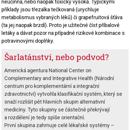
neúčinná, nebo naopak toxicky vysoká. Typickými
příklady jsou třezalka tečkovaná (urychluje
metabolismus vybraných léků) či grapefruitová šťáva
(ta jej naopak brzdí). Proto je užitečné číst příbalové
letáky a dávat pozor na případné rizikové kombinace s
potravinovými doplňky.
Šarlatánství, nebo podvod?
Americká agentura National Center on
Complementary and Integrative Health (Národní
centrum pro komplementární a integrační
zdravotnictví) vytvořila klasifikační systém, který se
snaží rozlišit pět hlavních skupin alternativní
medicíny. Tyto skupiny se částečně překrývají
a rozdělení je tedy spíše orientační.
První skupina zahrnuje celé lékařské systémy –