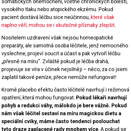
somatických onemocnění, včetně chronických bolestí,
vysokého tlaku nebo atopického ekzému. Pokud
pacient dostává léčbu sice neúčinnou,
které však
naplno věří, mohou se i skutečné příznaky zlepšit
.
Nositelem uzdravení však nejsou homeopatické
preparáty, ale samotná osoba léčitele, jenž nemocného
vyslechne, projeví soucit a účast a pak vytvoří léčbu
„přesně na míru“. Zvláště pokud je léčba drahá,
projevuje se víra v účinek nejsilněji – něco, za co jsem
zaplatil takové peníze, přece nemůže nefungovat!
Kromě placebo efektu často léčitelé navrhují i režimová
opatření, která mohou fungovat.
Pokud lékaři navrhují
pohyb a redukci váhy, málokdo je bere vážně. Pokud
nám však léčitel sestaví na míru magickou dietu a
speciální cviky, máme často tendenci poslouchat
tyto draze zaplacené rady mnohem více
. A pokud se