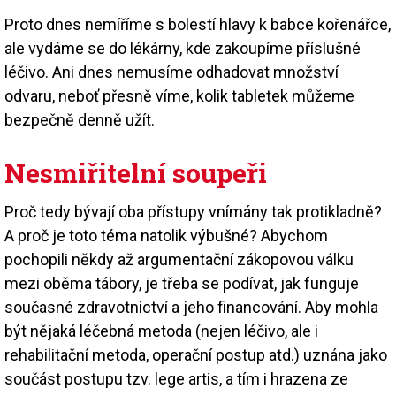
Proto dnes nemíříme s bolestí hlavy k babce kořenářce,
ale vydáme se do lékárny, kde zakoupíme příslušné
léčivo. Ani dnes nemusíme odhadovat množství
odvaru, neboť přesně víme, kolik tabletek můžeme
bezpečně denně užít.
Nesmiřitelní soupeři
Proč tedy bývají oba přístupy vnímány tak protikladně?
A proč je toto téma natolik výbušné? Abychom
pochopili někdy až argumentační zákopovou válku
mezi oběma tábory, je třeba se podívat, jak funguje
současné zdravotnictví a jeho financování. Aby mohla
být nějaká léčebná metoda (nejen léčivo, ale i
rehabilitační metoda, operační postup atd.) uznána jako
součást postupu tzv. lege artis, a tím i hrazena ze