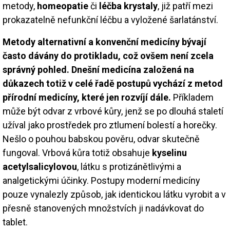
metody,
homeopatie
či
léčba krystaly
, již patří mezi
prokazatelně nefunkční léčbu a vyložené šarlatánství.
Metody alternativní a konvenční medicíny bývají
často dávány do protikladu, což ovšem není zcela
správný pohled. Dnešní medicína založená na
důkazech totiž v celé řadě postupů vychází z metod
přírodní medicíny, které jen rozvíjí dále.
Příkladem
může být odvar z vrbové kůry, jenž se po dlouhá staletí
užíval jako prostředek pro ztlumení bolestí a horečky.
Nešlo o pouhou babskou pověru, odvar skutečně
fungoval. Vrbová kůra totiž obsahuje
kyselinu
acetylsalicylovou
, látku s protizánětlivými a
analgetickými účinky. Postupy moderní medicíny
pouze vynalezly způsob, jak identickou látku vyrobit a v
přesně stanovených množstvích ji nadávkovat do
tablet.