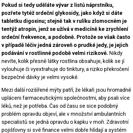
Pokud si tedy uděláte vývar z listů náprstníku,
pozřete tytéž srdeční glykosidy, jako když si dáte
tabletku digoxinu; stejně tak v rulíku zlomocném je
tentýž atropin, jenž se užívá v medicíně ke zrychlení
srdeční frekvence, a podobně. Protože se však často
v případě léčiv jedná zároveň o prudké jedy, je jejich
podávání v rostlinné podobě velmi rizikové.
Nikdy
nevíte, kolik přesně látky rostlina obsahuje, kolik se jí
vylouhuje či vyextrahuje do tinktury, a riziko překročení
bezpečné dávky je velmi vysoké.
Mezi další rozšířené mýty patří, že lékaři jsou hromadně
upláceni farmaceutickými společnostmi, aby psali více
léků, než je potřeba. Čas od času se sice podobný
problém opravdu objeví, ale v množství ambulantních
specialistů se jedná opravdu o kapku v moři. Zdravotní
pojišťovny si své finance velmi dobře hlídají a systém