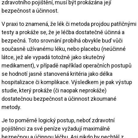
zdravotního pojištění, musí být prokázána její
bezpečnost a účinnost.
V praxi to znamená, že lék či metoda projdou patřičnými
testy a prokáže se, že je léčba dostatečně účinná a
bezpečná. Toto srovnání probíhá obvykle buď vůči
současně užívanému léku, nebo placebu (neúčinné
látce, jež ale vypadá totožně jako skutečný
medikament), v případě například operačních postupů
se hodnotí jasně stanovená kritéria jako délka
hospitalizace či komplikace. Výsledkem je pak výstup
studie, který prokáže (či naopak neprokáže)
dostatečnou bezpečnost a účinnost zkoumané
metody.
Je to poměrně logický postup, neboť zdravotní
pojištěnci za své peníze vyžadují maximálně
bezpečnou a účinnou léčbu. Asi nikdo by nechtěl z