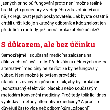
jasných principů fungování proto není možné reálně
hradit tyto procedury z veřejného zdravotnictví ani
nějak regulovat jejich poskytovatele. Jak byste ostatně
chtěli určit, kdo je skutečný odborník a kdo znalost jen
předstírá u metody, jež nemá prokazatelné účinky?
S důkazem, ale bez účinku
Samozřejmě i současná medicína založená na
důkazech má své limity. Především u některých metod
alternativní medicíny nelze říct, že by nefungovaly
vůbec. Není možné je ovšem provádět
standardizovaným způsobem tak, aby byl prokázán
jednoznačný efekt vůči placebu nebo současným
metodám konvenční medicíny. Proč tedy tolik lidí dnes
vyhledává metody alternativní medicíny? A proč jim
důvěřují často více než odborníkům „západní“