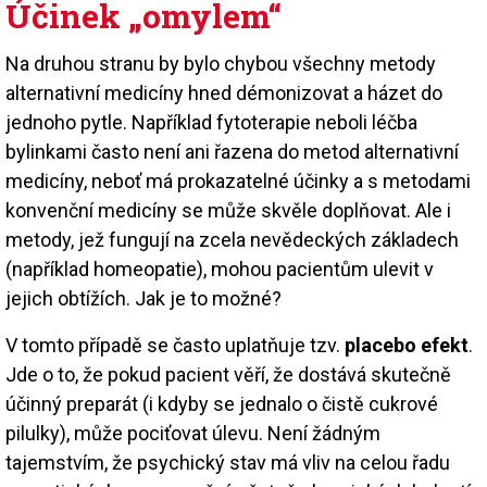
Účinek „omylem“
Na druhou stranu by bylo chybou všechny metody
alternativní medicíny hned démonizovat a házet do
jednoho pytle. Například fytoterapie neboli léčba
bylinkami často není ani řazena do metod alternativní
medicíny, neboť má prokazatelné účinky a s metodami
konvenční medicíny se může skvěle doplňovat. Ale i
metody, jež fungují na zcela nevědeckých základech
(například homeopatie), mohou pacientům ulevit v
jejich obtížích. Jak je to možné?
V tomto případě se často uplatňuje tzv.
placebo efekt
.
Jde o to, že pokud pacient věří, že dostává skutečně
účinný preparát (i kdyby se jednalo o čistě cukrové
pilulky), může pociťovat úlevu. Není žádným
tajemstvím, že psychický stav má vliv na celou řadu