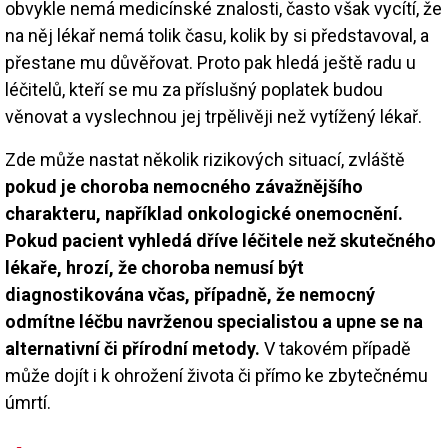
obvykle nemá medicínské znalosti, často však vycítí, že
na něj lékař nemá tolik času, kolik by si představoval, a
přestane mu důvěřovat. Proto pak hledá ještě radu u
léčitelů, kteří se mu za příslušný poplatek budou
věnovat a vyslechnou jej trpělivěji než vytížený lékař.
Zde může nastat několik rizikových situací, zvláště
pokud je choroba nemocného závažnějšího
charakteru, například onkologické onemocnění.
Pokud pacient vyhledá dříve léčitele než skutečného
lékaře, hrozí, že choroba nemusí být
diagnostikována včas, případně, že nemocný
odmítne léčbu navrženou specialistou a upne se na
alternativní či přírodní metody.
V takovém případě
může dojít i k ohrožení života či přímo ke zbytečnému
úmrtí.