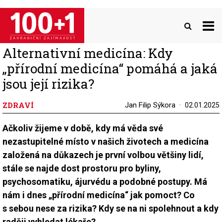
Přejít
k
hlavnímu
obsahu
Alternativní medicína: Kdy
„přírodní medicína“ pomáhá a jaká
jsou její rizika?
ZDRAVÍ
Jan Filip Sýkora
02.01.2025
Ačkoliv žijeme v době, kdy má věda své
nezastupitelné místo v našich životech a medicína
založená na důkazech je první volbou většiny lidí,
stále se najde dost prostoru pro byliny,
psychosomatiku, ájurvédu a podobné postupy. Má
nám i dnes „přírodní medicína“ jak pomoct? Co
s sebou nese za rizika? Kdy se na ni spolehnout a kdy
raději vyhledat lékaře?