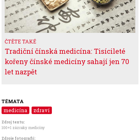
ČTĚTE TAKÉ
Tradiční čínská medicína: Tisícileté
kořeny čínské medicíny sahají jen 70
let nazpět
TÉMATA
medicína
zdraví
Zdroj textu:
100+1 zázraky medicíny
Zdroje fotografii: