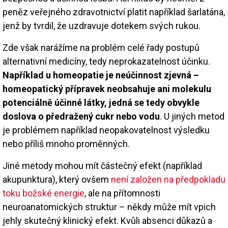
peněz veřejného zdravotnictví platit například šarlatána,
jenž by tvrdil, že uzdravuje dotekem svých rukou.
Zde však narážíme na problém celé řady postupů
alternativní medicíny, tedy neprokazatelnost účinku.
Například u homeopatie je neúčinnost zjevná –
homeopatický přípravek neobsahuje ani molekulu
potenciálně účinné látky, jedná se tedy obvykle
doslova o předražený cukr nebo vodu
. U jiných metod
je problémem například neopakovatelnost výsledku
nebo příliš mnoho proměnných.
Jiné metody mohou mít částečný efekt (například
akupunktura), který ovšem
není založen na předpokladu
toku božské energie
, ale na přítomnosti
neuroanatomických struktur – někdy může mít vpich
jehly skutečný klinický efekt. Kvůli absenci důkazů a