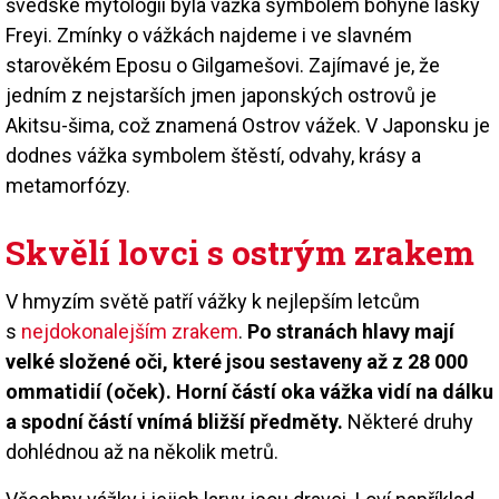
švédské mytologii byla vážka symbolem bohyně lásky
Freyi. Zmínky o vážkách najdeme i ve slavném
starověkém Eposu o Gilgamešovi. Zajímavé je, že
jedním z nejstarších jmen japonských ostrovů je
Akitsu-šima, což znamená Ostrov vážek. V Japonsku je
dodnes vážka symbolem štěstí, odvahy, krásy a
metamorfózy.
Skvělí lovci s ostrým zrakem
V hmyzím světě patří vážky k nejlepším letcům
s
nejdokonalejším zrakem
.
Po stranách hlavy mají
velké složené oči, které jsou sestaveny až z 28 000
ommatidií (oček). Horní částí oka vážka vidí na dálku
a spodní částí vnímá bližší předměty.
Některé druhy
dohlédnou až na několik metrů.