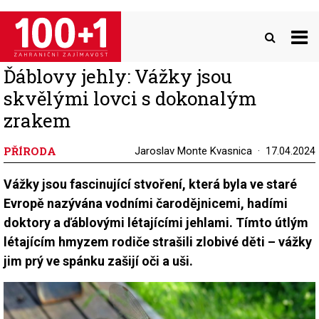
Přejít
k
hlavnímu
obsahu
Ďáblovy jehly: Vážky jsou
skvělými lovci s dokonalým
zrakem
PŘÍRODA
Jaroslav Monte Kvasnica
17.04.2024
Vážky jsou fascinující stvoření, která byla ve staré
Evropě nazývána vodními čarodějnicemi, hadími
doktory a ďáblovými létajícími jehlami. Tímto útlým
létajícím hmyzem rodiče strašili zlobivé děti – vážky
jim prý ve spánku zašijí oči a uši.