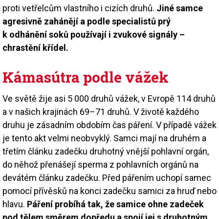
proti vetřelcům vlastního i cizích druhů.
Jiné samce
agresivně zahánějí a podle specialistů prý
k odhánění soků používají i zvukové signály –
chrastění křídel.
Kámasútra podle vážek
Ve světě žije asi 5 000 druhů vážek, v Evropě 114 druhů
a v našich krajinách 69–71 druhů. V životě každého
druhu je zásadním obdobím čas páření. V případě vážek
je tento akt velmi neobvyklý. Samci mají na druhém a
třetím článku zadečku druhotný vnější pohlavní orgán,
do něhož přenášejí sperma z pohlavních orgánů na
devátém článku zadečku. Před pářením uchopí samec
pomocí přívěsků na konci zadečku samici za hruď nebo
hlavu.
Páření probíhá tak, že samice ohne zadeček
pod tělem směrem dopředu a spojí jej s druhotným