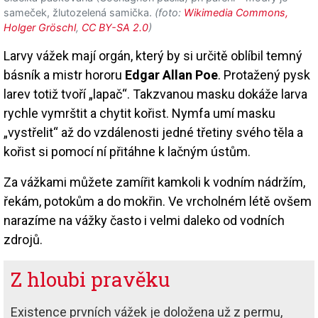
sameček, žlutozelená samička.
(foto:
Wikimedia Commons,
Holger Gröschl
,
CC BY-SA 2.0
)
Larvy vážek mají orgán, který by si určitě oblíbil temný
básník a mistr hororu
Edgar Allan Poe
. Protažený pysk
larev totiž tvoří „lapač“. Takzvanou masku dokáže larva
rychle vymrštit a chytit kořist. Nymfa umí masku
„vystřelit“ až do vzdálenosti jedné třetiny svého těla a
kořist si pomocí ní přitáhne k lačným ústům.
Za vážkami můžete zamířit kamkoli k vodním nádržím,
řekám, potokům a do mokřin. Ve vrcholném létě ovšem
narazíme na vážky často i velmi daleko od vodních
zdrojů.
Z hloubi pravěku
Existence prvních vážek je doložena už z permu,