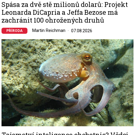
Spása za dvě stě milionů dolarů: Projekt
Leonarda DiCapria a Jeffa Bezose má
zachránit 100 ohrožených druhů
Martin Reichman
07.08.2026
PŘÍRODA
Image
Tajemství inteligence chobotnic? Vědci