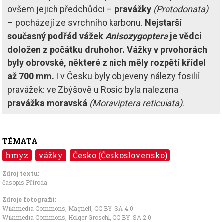
ovšem jejich předchůdci –
pravážky
(Protodonata)
– pocházejí ze svrchního karbonu.
Nejstarší
současný podřád vážek
Anisozygoptera
je vědci
doložen z počátku druhohor. Vážky v prvohorách
byly obrovské, některé z nich měly rozpětí křídel
až 700 mm.
I v Česku byly objeveny nálezy fosilií
pravážek: ve Zbýšově u Rosic byla nalezena
pravážka moravská
(Moraviptera reticulata)
.
TÉMATA
hmyz
vážky
Česko (Československo)
Zdroj textu:
časopis Příroda
Zdroje fotografii:
Wikimedia Commons, Magnefl
,
CC BY-SA 4.0
Wikimedia Commons, Holger Gröschl
,
CC BY-SA 2.0