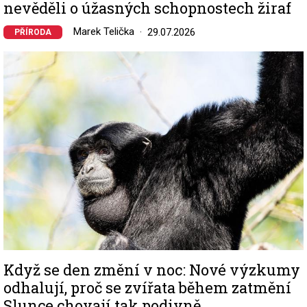
nevěděli o úžasných schopnostech žiraf
Marek Telička
29.07.2026
PŘÍRODA
Image
Když se den změní v noc: Nové výzkumy
odhalují, proč se zvířata během zatmění
Slunce chovají tak podivně