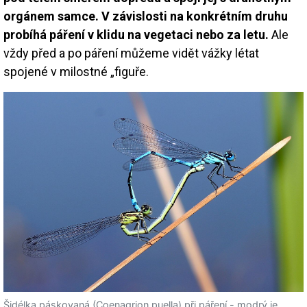
orgánem samce. V závislosti na konkrétním druhu
probíhá páření v klidu na vegetaci nebo za letu.
Ale
vždy před a po páření můžeme vidět vážky létat
spojené v milostné „figuře.
Šidélka páskovaná (Coenagrion puella) při páření - modrý je