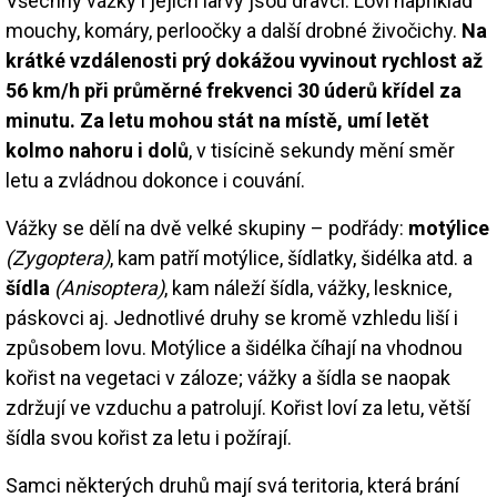
Všechny vážky i jejich larvy jsou dravci. Loví například
mouchy, komáry, perloočky a další drobné živočichy.
Na
krátké vzdálenosti prý dokážou vyvinout rychlost až
56 km/h při průměrné frekvenci 30 úderů křídel za
minutu. Za letu mohou stát na místě, umí letět
kolmo nahoru i dolů
, v tisícině sekundy mění směr
letu a zvládnou dokonce i couvání.
Vážky se dělí na dvě velké skupiny – podřády:
motýlice
(Zygoptera)
, kam patří motýlice, šídlatky, šidélka atd. a
šídla
(Anisoptera)
, kam náleží šídla, vážky, lesknice,
páskovci aj. Jednotlivé druhy se kromě vzhledu liší i
způsobem lovu. Motýlice a šidélka číhají na vhodnou
kořist na vegetaci v záloze; vážky a šídla se naopak
zdržují ve vzduchu a patrolují. Kořist loví za letu, větší
šídla svou kořist za letu i požírají.
Samci některých druhů mají svá teritoria, která brání